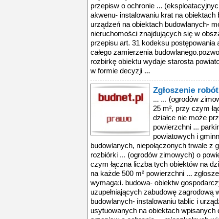
przepisw o ochronie ... (eksploatacyjn
akwenu- instalowaniu krat na obiektach
urządzeń na obiektach budowlanych- mon
nieruchomości znajdujących się w obsza
przepisu art. 31 kodeksu postępowania a
całego zamierzenia budowlanego.pozwo
rozbirkę obiektu wydaje starosta powia
w formie decyzji ...
Zgłoszenie robó
... ... (ogrodów zimowych) o powierzchni zabudowy do 25 m², przy czym łączna liczba tych obiektów na działce nie może przekraczać dwóch na każde 500 m² powierzchni ... parkingowych na drogach wojewódzkich, powiatowych i gminnych;-tymczasowych obiektów budowlanych, niepołączonych trwale z gruntem i przewidzianych do rozbiórki ... (ogrodów zimowych) o powierzchni zabudowy do 25 m², przy czym łączna liczba tych obiektów na działce nie może przekraczać dwóch na każde 500 m² powierzchni ... zgłoszenia właściwemu organowi wymaga:i. budowa- obiektw gospodarczych związanych z produkcją rolną i uzupełniających zabudowę zagrodową w ramach istniejącej ... budowlanych- instalowaniu tablic i urządzeń reklamowych, z wyjątkiem usytuowanych na obiektach wpisanych do rejestru zabytkw w rozumieniu przepisw o ochronie ... mieszkalnych wielorodzinnych, użyteczności publicznej i zamieszkania zbiorowego oraz obiektach wpisanych do rejestru zabytkw,- urządzeń o wysokości powyżej ... zagospodarowania przestrzennego lub inne przepisy- zgłoszenie dotyczy budowy tymczasowego obiektu budowlanego (tymczasowych obiektw budowlanych, niepołączonych ... właściwego organu), obowiązek uzyskania pozwolenia na wykonanie określonego obiektu lub robt budowlanych objętych obowiązkiem zgłoszenia, jeżeli ich realizacja ... zgłoszenia właściwemu organowi wymaga:i. budowa- obiektw gospodarczych związanych z produkcją rolną i uzupełniających zabudowę zagrodową w ramach istniejącej ... budowlanych- instalowaniu tablic i urządzeń reklamowych, z wyjątkiem usytuowanych na obiektach wpisanych do rejestru zabytkw w rozumieniu przepisw o ochronie ... mieszkalnych wielorodzinnych, użyteczności publicznej i zamieszkania zbiorowego oraz obiektach wpisanych do rejestru zabytkw,- urządzeń o wysokości powyżej ... zagospodarowania przestrzennego lub inne przepisy- zgłoszenie dotyczy budowy tymczasowego obiektu budowlanego (tymczasowych obiektw budowlanych, niepołączonych ... właściwego organu), obowiązek uzyskania pozwolenia na wykonanie określonego obiektu lub robt budowlanych objętych obowiązkiem zgłoszenia, jeżeli ich realizacja ... zgłoszenia właściwemu organowi wymaga:i. budowa- obiektw gospodarczych związanych z produkcją rolną i uzupełniających zabudowę zagrodową w ramach istniejącej ... budowlanych- instalowaniu tablic i urządzeń reklamowych, z wyjątkiem usytuowanych na obiektach wpisanych do rejestru zabytkw w rozumieniu przepisw o ochronie ... mieszkalnych wielorodzinnych, użyteczności publicznej i zamieszkania zbiorowego oraz obiektach wpisanych do rejestru zabytkw,- urządzeń o wysokości powyżej ... zagospodarowania przestrzennego lub inne przepisy- zgłoszenie dotyczy budowy tymczasowego obiektu budowlanego (tymczasowych obiektw budowlanych, niepołączonych ... właściwego organu), obowiązek uzyskania pozwolenia na wykonanie określonego obiektu lub robt budowlanych objętych obowiązkiem zgłoszenia, jeżeli ich realizacja ... zgłoszenia właściwemu organowi wymaga:i. budowa- obiektw gospodarczych związanych z produkcją rolną i uzupełniających zabudowę zagrodową w ramach istniejącej ... budowlanych- instalowaniu tablic i urządzeń reklamowych, z wyjątkiem usytuowanych na obiektach wpisanych do rejestru zabytkw w rozumieniu przepisw o ochronie ... mieszkalnych wielorodzinnych, użyteczności publicznej i zamieszkania zbiorowego oraz obiektach wpisanych do rejestru zabytkw,- urządzeń o wysokości powyżej ... zagospodarowania przestrzennego lub inne przepisy- zgłoszenie dotyczy budowy tymczasowego obiektu budowlanego (tymczasowych obiektw budowlanych, niepołączonych ... właściwego organu), obowiązek uzyskania pozwolenia na wykonanie określonego obiektu lub robt budowlanych objętych obowiązkiem zgłoszenia, jeżeli ich realizacja ... zgłoszenia właściwemu organowi wymaga:i. budowa- obiektw gospodarczych zwi