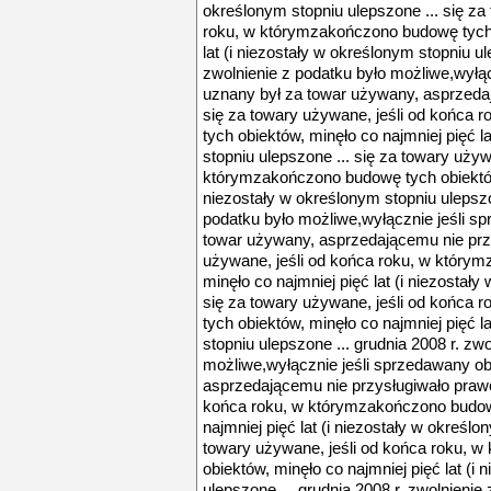
określonym stopniu ulepszone ... się za
roku, w którymzakończono budowę tych 
lat (i niezostały w określonym stopniu ul
zwolnienie z podatku było możliwe,wyłąc
uznany był za towar używany, asprzedaj
się za towary używane, jeśli od końca
tych obiektów, minęło co najmniej pięć l
stopniu ulepszone ... się za towary używ
którymzakończono budowę tych obiektów, 
niezostały w określonym stopniu ulepszon
podatku było możliwe,wyłącznie jeśli s
towar używany, asprzedającemu nie przy
używane, jeśli od końca roku, w który
minęło co najmniej pięć lat (i niezostały
się za towary używane, jeśli od końca
tych obiektów, minęło co najmniej pięć l
stopniu ulepszone ... grudnia 2008 r. zw
możliwe,wyłącznie jeśli sprzedawany ob
asprzedającemu nie przysługiwało prawo 
końca roku, w którymzakończono budow
najmniej pięć lat (i niezostały w określo
towary używane, jeśli od końca roku, 
obiektów, minęło co najmniej pięć lat (i
ulepszone ... grudnia 2008 r. zwolnieni