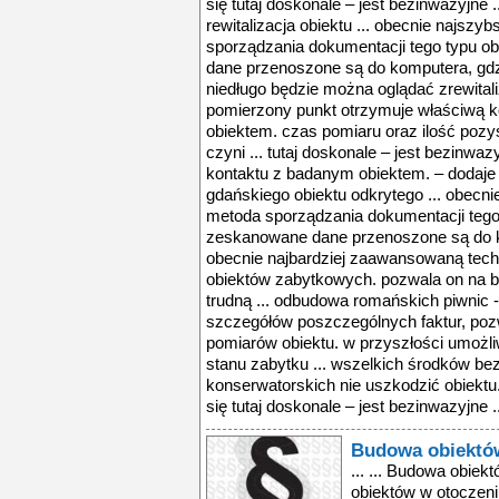
Budowa obiektów
... ... Budowa obiektów w otoczeniu lotnisk ... Budowa obiektów w otoczeniu lotnisk ... Budowa obiektów w otoczeniu lotnisk ... budowa obiektów w otoczeniu lotnisk ... budowa obiektów w otoczeniu lotnisk ... uzgadnia decyzje o ustaleniu warunków zabudowy i zagospodarowania terenu dotyczące obiektów na lotniskach i w ich otoczeniu. przepis ten dotyczy w szczególności ... lotniska, czyli w odległości do 5 km od jego granicy: – budowy lub rozbudowy obiektów budowlanych, które mogą stanowić źródło żerowania ptaków, – hodowania ... i lotnisk państwowych, w tym wojskowych.określone w rozporządzeniu wymiary obiektu budowlanego obejmują także umieszczone na nim urządzenia, w szczególności ... lotnisku oraz w jego otoczeniu. na mapie tej zaznacza się również istniejące obiekty stanowiące przeszkody lotnicze oraz profile pól wznoszenia i podejścia ... . zarządzający lotniskiem w przypadku stwierdzenia, że w rejonie lotniska są wznoszone obiekty budowlane mogące stanowić przeszkody lotnicze lub że istniejące ... budowa obiektów w otoczeniu lotnisk ... budowa obiektów w otoczeniu lotnisk ... uzgadnia decyzje o ustaleniu warunków zabudowy i zagospodarowania terenu dotyczące obiektów na lotniskach i w ich otoczeniu. przepis ten dotyczy w szczególności ... lotniska, czyli w odległości do 5 km od jego granicy: – budowy lub rozbudowy obiektów budowlanych, które mogą stanowić źródło żerowania ptaków, – hodowania ... i lotnisk państwowych, w tym wojskowych.określone w rozporządzeniu wymiary obiektu budowlanego obejmują także umieszczone na nim urządzenia, w szczególności ... lotnisku oraz w jego otoczeniu. na mapie tej zaznacza się również istniejące obiekty stanowiące przeszkody lotnicze oraz profile pól wznoszenia i podejścia ... . zarządzający lotniskiem w przypadku stwierdzenia, że w rejonie lotniska są wznoszone obiekty budowlane mogące stanowić przeszkody lotnicze lub że istniejące ... budowa obiektów w otoczeniu lotnisk ... budowa obiektów w otoczeniu lotnisk ... uzgadnia decyzje o ustaleniu warunków zabudowy i zagospodarowania terenu dotyczące obiektów na lotniskach i w ich otoczeniu. przepis ten dotyczy w szczególności ... lotniska, czyli w odległości do 5 km od jego granicy: – budowy lub rozbudowy obiektów budowlanych, które mogą stanowić źródło żerowania ptaków, – hodowania ... i lotnisk państwowych, w tym wojskowych.określone w rozporządzeniu wymiary obiektu budowlanego obejmują także umieszczone na nim urządzenia, w szczególności ... lotnisku oraz w jego otoczeniu. na mapie tej zaznacza się również istniejące obiekty stanowiące przeszkody lotnicze oraz profile pól wznoszenia i podejścia ... . zarządzający lotniskiem w przypadku stwierdzenia, że w rejonie lotniska są wznoszone obiekty budowlane mogące stanowić przeszkody lotnicze lub że istniejące ... budowa obiektów w otoczeniu lotnisk ... budowa obiektów w otoczeniu lotnisk ... uzgadnia decyzje o ustaleniu warunków zabudowy i zagospodarowania terenu dotyczące obiektów na lotniskach i w ich otoczeniu. przepis ten dotyczy w szczególności ... lotniska, czyli w odległości do 5 km od jego granicy: – budowy lub rozbudowy obiektów budowlanych, które mogą stanowić źródło żerowania ptaków, – hodowania ... i lotnisk państwowych, w tym wojskowych.określone w rozporządzeniu wymiary obiektu budowlanego obejmują także umieszczone na nim urządzenia, w szczególności ... lotnisku oraz w jego otoczeniu. na mapie tej zaznacza się również istniejące obiekty stanowiące przeszkody lotnicze oraz profile pól wznoszenia i podejścia ... . zarządzający lotniskiem w przypadku stwierdzenia, że w rejonie lotniska są wznoszone obiekty budowlane mogące stanowić przeszkody lotnicze lub że istniejące ... budowa obiektów w otoczeniu lotnisk ... budowa obiektów w otoczeniu lotnisk ... uzgadnia decyzje o ustaleniu warunków zabudowy i zagospod