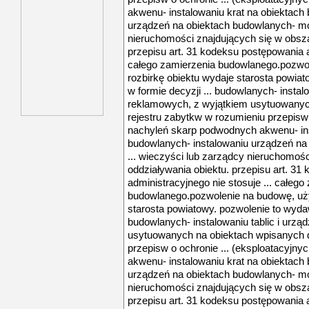
akwenu- instalowaniu krat na obiektach
urządzeń na obiektach budowlanych- mon
nieruchomości znajdujących się w obsza
przepisu art. 31 kodeksu postępowania a
całego zamierzenia budowlanego.pozwo
rozbirkę obiektu wydaje starosta powia
w formie decyzji ... budowlanych- instal
reklamowych, z wyjątkiem usytuowanyc
rejestru zabytkw w rozumieniu przepisw o
nachyleń skarp podwodnych akwenu- ins
budowlanych- instalowaniu urządzeń na
... wieczyści lub zarządcy nieruchomoś
oddziaływania obiektu. przepisu art. 3
administracyjnego nie stosuje ... całego
budowlanego.pozwolenie na budowę, uży
starosta powiatowy. pozwolenie to wydaw
budowlanych- instalowaniu tablic i urz
usytuowanych na obiektach wpisanych d
przepisw o ochronie ... (eksploatacyjn
akwenu- instalowaniu krat na obiektach
urządzeń na obiektach budowlanych- mon
nieruchomości znajdujących się w obsza
przepisu art. 31 kodeksu postępowania a