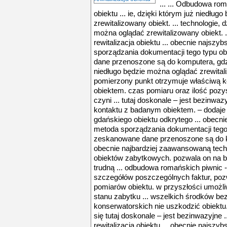
... ... Odbudowa romańskich piwnic - rewitalizacja obiektu ... ie, dzięki którym już niedługo będzie można oglądać zrewitalizowany obiekt. ... technologie, dzięki którym już niedługo będzie można oglądać zrewitalizowany obiekt. ... odbudowa romańskich piwnic - rewitalizacja obiektu ... obecnie najszybsza i najdokładniejsza metoda sporządzania dokumentacji tego typu obiektów. następnie zeskanowane dane przenoszone są do komputera, gdzie ... technologie, dzięki którym już niedługo będzie można oglądać zrewitalizowany obiekt. ... każdy pomierzony punkt otrzymuje właściwą kolorystykę zgodną z oryginalnym obiektem. czas pomiaru oraz ilość pozyskanych informacji przestrzennych czyni ... tutaj doskonale – jest bezinwazyjne, nie wymaga fizycznego kontaktu z badanym obiektem. – dodaje henryk paner. - w przypadku gdańskiego obiektu odkrytego ... obecnie najszybsza i najdokładniejsza metoda sporządzania dokumentacji tego typu obiektów. następnie zeskanowane dane przenoszone są do komputera, gdzie ... gdańsku jest obecnie najbardziej zaawansowaną technicznie metodą dokumentacji obiektów zabytkowych. pozwala on na bardzo dokładną inwentaryzacje trudną ... odbudowa romańskich piwnic - rewitalizacja obiektu ... szczegółów poszczególnych faktur, pozwala on na dokonywanie wszelkich pomiarów obiektu. w przyszłości umożliwia szczegółowe monitorowanie stanu zabytku ... wszelkich środków bezpieczeństwa, aby podczas prac konserwatorskich nie uszkodzić obiektu. skanowanie laserowe sprawdza się tutaj doskonale – jest bezinwazyjne ... odbudowa romańskich piwnic - rewitalizacja obiektu ... obecnie najszybsza i najdokładniejsza metoda sporządzania dokumentacji tego typu obiektów. następnie zeskanowane dane przenoszone są do komputera, gdzie ... technologie, dzięki którym już niedługo będzie można oglądać zrewitalizowany obiekt. ... każdy pomierzony punkt otrzymuje właściwą kolorystykę zgodną z oryginalnym obiektem. czas pomiaru oraz ilość pozyskanych informacji przestrzennych czyni ... tutaj doskonale – jest bezinwazyjne, nie wymaga fizycznego kontaktu z badanym obiektem. – dodaje henryk paner. - w przypadku gdańskiego obiektu odkrytego ... obecnie najszybsza i najdokładniejsza metoda sporządzania dokumentacji tego typu obiektów. następnie zeskanowane dane przenoszone są do komputera, gdzie ... gdańsku jest obecnie najbardziej zaawansowaną technicznie metodą dokumentacji obiektów zabytkowych. pozwala on na bardzo dokładną inwentaryzacje trudną ... odbudowa romańskich piwnic - rewitalizacja obiektu ... szczegółów poszczególnych faktur, pozwala on na dokonywanie wszelkich pomiarów obiektu. w przyszłości umożliwia szczegółowe monitorowanie stanu zabytku ... wszelkich środków bezpieczeństwa, aby podczas prac konserwatorskich nie uszkodzić obiektu. skanowanie laserowe sprawdza się tutaj doskonale – jest bezinwazyjne ... odbudowa romańskich piwnic - rewitalizacja obiektu ... obecnie najszybsza i najdokładniejsza metoda sporządzania dokumentacji tego typu obiektów. następnie zeskanowane dane przenoszone są do komputera, gdzie ... technologie, dzięki którym już niedługo będzie można oglądać zrewitalizowany obiekt. ... każdy pomierzony punkt otrzymuje właściwą kolorystykę zgodną z oryginalnym obiektem. czas pomiaru oraz ilość pozyskanych informacji przestrzennych czyni ... tutaj doskonale – jest bezinwazyjne, nie wymaga fizycznego kontaktu z badanym obiektem. – dodaje henryk paner. - w przypadku gdańskiego obiektu odkrytego ... obecnie najszybsza i najdokładniejsza metoda sporządzania dokumentacji tego typu obiektów. następnie zeskanowane dane przenoszone są do komputera, gdzie ... gdańsku jest obecnie najbardziej zaawansowaną technicznie metodą dokumentacji obiektów zabytkowych. pozwala on na bardzo dokładną inwentaryzacje trudną ... odbudowa romańskich piwnic - rewitalizacja obiektu ... szczegółów poszczególnych faktur, pozwala on na dokonywanie wszelkich pomiarów obiektu. w przyszłości umożliwia szczegółowe monitorowanie stanu zabytku ... wszelkich środków bezpieczeństwa, aby podczas prac konserwatorskich nie uszkodzić obiektu. skanowanie laserowe sprawdza się tutaj doskonale – jest bez