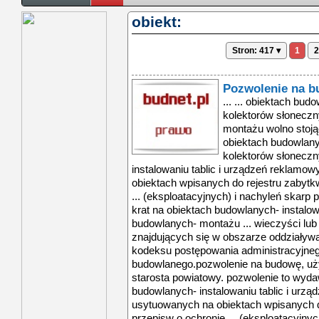
obiekt:
Stron: 417 ▾
1
2
Pozwolenie na 
... ... obiektach bu
kolektorów słonecz
montażu wolno stoj
obiektach budowlan
kolektorów słonecz
instalowaniu tablic i urządzeń reklamo
obiektach wpisanych do rejestru zabytk
... (eksploatacyjnych) i nachyleń skar
krat na obiektach budowlanych- instalo
budowlanych- montażu ... wieczyści lu
znajdujących się w obszarze oddziaływan
kodeksu postępowania administracyjnego
budowlanego.pozwolenie na budowę, uży
starosta powiatowy. pozwolenie to wydaw
budowlanych- instalowaniu tablic i urz
usytuowanych na obiektach wpisanych d
przepisw o ochronie ... (eksploatacyjn