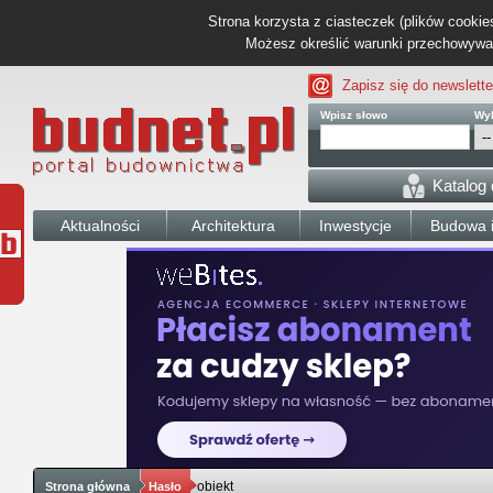
Strona korzysta z ciasteczek (plików cookies
Możesz określić warunki przechowywani
Zapisz się do newslette
Wpisz słowo
Wyb
Katalog
Aktualności
Architektura
Inwestycje
Budowa i
obiekt
Strona główna
Hasło