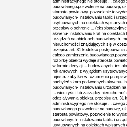
administracyjnego nie stosuje ... całego
budowlanego.pozwolenie na budowę, uży
starosta powiatowy. pozwolenie to wydaw
budowlanych- instalowaniu tablic i urz
usytuowanych na obiektach wpisanych d
przepisw o ochronie ... (eksploatacyjn
akwenu- instalowaniu krat na obiektach
urządzeń na obiektach budowlanych- mon
nieruchomości znajdujących się w obsza
przepisu art. 31 kodeksu postępowania a
całego zamierzenia budowlanego.pozwo
rozbirkę obiektu wydaje starosta powia
w formie decyzji ... budowlanych- instal
reklamowych, z wyjątkiem usytuowanyc
rejestru zabytkw w rozumieniu przepisw o
nachyleń skarp podwodnych akwenu- ins
budowlanych- instalowaniu urządzeń na
... wieczyści lub zarządcy nieruchomoś
oddziaływania obiektu. przepisu art. 3
administracyjnego nie stosuje ... całego
budowlanego.pozwolenie na budowę, uży
starosta powiatowy. pozwolenie to wydaw
budowlanych- instalowaniu tablic i urz
usytuowanych na obiektach wpisanych d