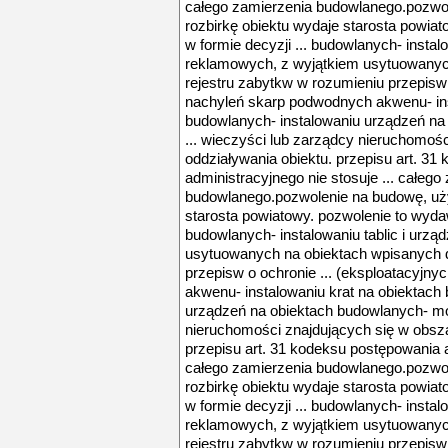
całego zamierzenia budowlanego.pozwo
rozbirkę obiektu wydaje starosta powia
w formie decyzji ... budowlanych- instal
reklamowych, z wyjątkiem usytuowanyc
rejestru zabytkw w rozumieniu przepisw o
nachyleń skarp podwodnych akwenu- ins
budowlanych- instalowaniu urządzeń na
... wieczyści lub zarządcy nieruchomoś
oddziaływania obiektu. przepisu art. 3
administracyjnego nie stosuje ... całego
budowlanego.pozwolenie na budowę, uży
starosta powiatowy. pozwolenie to wydaw
budowlanych- instalowaniu tablic i urz
usytuowanych na obiektach wpisanych d
przepisw o ochronie ... (eksploatacyjn
akwenu- instalowaniu krat na obiektach
urządzeń na obiektach budowlanych- mon
nieruchomości znajdujących się w obsza
przepisu art. 31 kodeksu postępowania a
całego zamierzenia budowlanego.pozwo
rozbirkę obiektu wydaje starosta powia
w formie decyzji ... budowlanych- instal
reklamowych, z wyjątkiem usytuowanyc
rejestru zabytkw w rozumieniu przepisw o