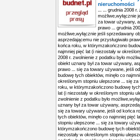
nieruchomości
... ... grudnia 2008 r
możliwe,wyłącznie j
za towar używany, a
prawo ... grudnia 200
możliwe,wyłącznie jeśli sprzedawany ob
asprzedającemu nie przysługiwało prawo 
końca roku, w którymzakończono budow
najmniej pięć lat (i niezostały w określo
2008 r. zwolnienie z podatku było możli
obiekt uznany był za towar używany, as
prawo ... się za towary używane, jeśli
budowę tych obiektów, minęło co najmniej
określonym stopniu ulepszone ... się za
roku, w którymzakończono budowę tych 
lat (i niezostały w określonym stopniu ul
zwolnienie z podatku było możliwe,wyłąc
uznany był za towar używany, asprzedaj
się za towary używane, jeśli od końca
tych obiektów, minęło co najmniej pięć l
stopniu ulepszone ... się za towary używ
którymzakończono budowę tych obiektów, 
niezostały w określonym stopniu ulepszon