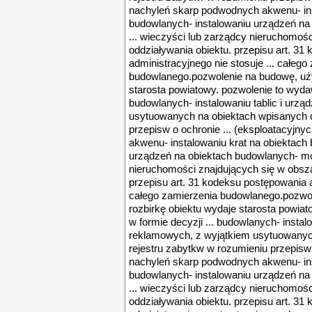
nachyleń skarp podwodnych akwenu- ins
budowlanych- instalowaniu urządzeń na
... wieczyści lub zarządcy nieruchomoś
oddziaływania obiektu. przepisu art. 3
administracyjnego nie stosuje ... całego
budowlanego.pozwolenie na budowę, uży
starosta powiatowy. pozwolenie to wydaw
budowlanych- instalowaniu tablic i urz
usytuowanych na obiektach wpisanych d
przepisw o ochronie ... (eksploatacyjn
akwenu- instalowaniu krat na obiektach
urządzeń na obiektach budowlanych- mon
nieruchomości znajdujących się w obsza
przepisu art. 31 kodeksu postępowania a
całego zamierzenia budowlanego.pozwo
rozbirkę obiektu wydaje starosta powia
w formie decyzji ... budowlanych- instal
reklamowych, z wyjątkiem usytuowanyc
rejestru zabytkw w rozumieniu przepisw o
nachyleń skarp podwodnych akwenu- ins
budowlanych- instalowaniu urządzeń na
... wieczyści lub zarządcy nieruchomoś
oddziaływania obiektu. przepisu art. 3