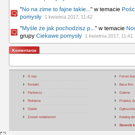
"
No na zime to fajne takie...
" w temacie
Pośc
pomysły
1 kwietnia 2017, 11:42
"
Myśle że jak pochodzisz p...
" w temacie
No
grupy
Ciekawe pomysły
1 kwietnia 2017, 11:41
Komentarze
O nas
Forum bu
Kontakt
Baza firm
Partnerzy
Galeria
Reklama
Projekty 
Opinie
Ogłoszenia
Zostań redaktorem
Katalog d
Słownik 
/*
*/