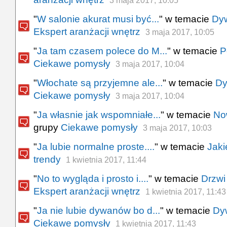
3 maja 2017, 10:05
"
W salonie akurat musi być...
" w temacie
Dyw
Ekspert aranżacji wnętrz
3 maja 2017, 10:05
"
Ja tam czasem polece do M...
" w temacie
P
Ciekawe pomysły
3 maja 2017, 10:04
"
Włochate są przyjemne ale...
" w temacie
Dy
Ciekawe pomysły
3 maja 2017, 10:04
"
Ja własnie jak wspomniałe...
" w temacie
No
grupy
Ciekawe pomysły
3 maja 2017, 10:03
"
Ja lubie normalne proste....
" w temacie
Jaki
trendy
1 kwietnia 2017, 11:44
"
No to wygląda i prosto i....
" w temacie
Drzwi
Ekspert aranżacji wnętrz
1 kwietnia 2017, 11:43
"
Ja nie lubie dywanów bo d...
" w temacie
Dyw
Ciekawe pomysły
1 kwietnia 2017, 11:43