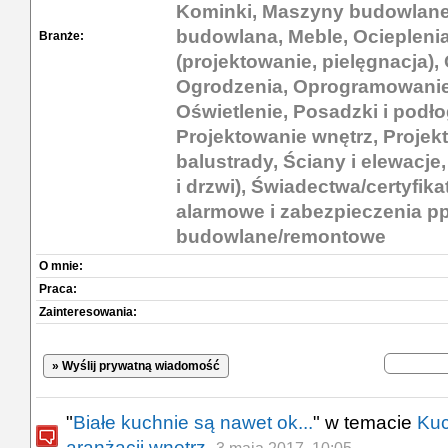
Kominki, Maszyny budowlane,
budowlana, Meble, Ocieplenia
Branże:
(projektowanie, pielęgnacja)
Ogrodzenia, Oprogramowanie
Oświetlenie, Posadzki i podł
Projektowanie wnętrz, Projek
balustrady, Ściany i elewacje
i drzwi), Świadectwa/certyfik
alarmowe i zabezpieczenia pp
budowlane/remontowe
O mnie:
Praca:
Zainteresowania:
» Wyślij prywatną wiadomość
"
Białe kuchnie są nawet ok...
" w temacie
Kuc
aranżacji wnętrz