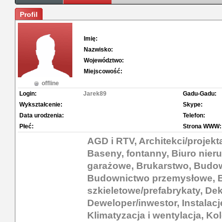
Profil
Imię:
Nazwisko:
Województwo:
Miejscowość:
offline
Login:
Jarek89
Gadu-Gadu:
Wykształcenie:
Skype:
Data urodzenia:
Telefon:
Płeć:
Strona WWW:
AGD i RTV, Architekci/projekt
Baseny, fontanny, Biuro nie
garażowe, Brukarstwo, Budo
Budownictwo przemysłowe, 
szkieletowe/prefabrykaty, De
Deweloper/inwestor, Instalacj
Klimatyzacja i wentylacja, Ko