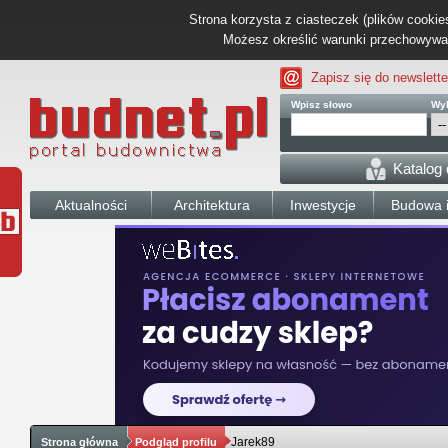
Strona korzysta z ciasteczek (plików cookies
Możesz określić warunki przechowywani
Zapisz się do newslette
Wpisz słowo
Wyb
Katalog
Aktualności
Architektura
Inwestycje
Budowa i
Jarek89
Strona główna
Podgląd profilu