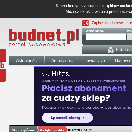
Strona korzysta z ciasteczek (plików cookies
Możesz określić warunki przechowywani
Zapisz się do newslette
Wpisz słowo
Wyb
Katalog
Aktualności
Architektura
Inwestycje
Budowa i
KlamkiOutlet.pl
Strona główna
Podgląd profilu