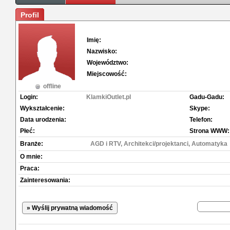
Profil
Imię:
Nazwisko:
Województwo:
Miejscowość:
offline
Login:
KlamkiOutlet.pl
Gadu-Gadu:
Wykształcenie:
Skype:
Data urodzenia:
Telefon:
Płeć:
Strona WWW:
Branże:
AGD i RTV, Architekci/projektanci, Automatyka
O mnie:
Praca:
Zainteresowania:
» Wyślij prywatną wiadomość