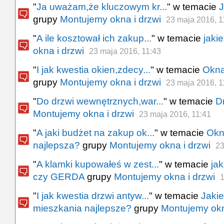
"
Ja uważam,że kluczowym kr...
" w temacie
J
grupy
Montujemy okna i drzwi
23 maja 2016, 1
"
A ile kosztował ich zakup...
" w temacie
jaki
okna i drzwi
23 maja 2016, 11:43
"
I jak kwestia okien,zdecy...
" w temacie
Okna
grupy
Montujemy okna i drzwi
23 maja 2016, 1
"
Do drzwi wewnętrznych,war...
" w temacie
D
Montujemy okna i drzwi
23 maja 2016, 11:41
"
A jaki budżet na zakup ok...
" w temacie
Okn
najlepsza?
grupy
Montujemy okna i drzwi
23
"
A klamki kupowałeś w zest...
" w temacie
ja
czy GERDA
grupy
Montujemy okna i drzwi
1
"
I jak kwestia drzwi antyw...
" w temacie
Jaki
mieszkania najlepsze?
grupy
Montujemy okn