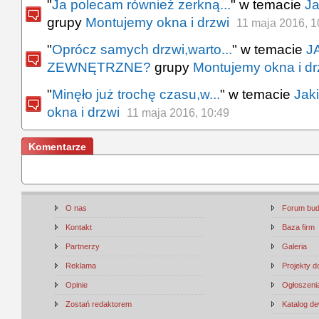
"
Ja polecam również zerkną...
" w temacie
Ja
grupy
Montujemy okna i drzwi
11 maja 2016, 1
"
Oprócz samych drzwi,warto...
" w temacie
J
ZEWNĘTRZNE?
grupy
Montujemy okna i dr
"
Minęło już trochę czasu,w...
" w temacie
Jaki
okna i drzwi
11 maja 2016, 10:49
Komentarze
O nas
Forum bu
Kontakt
Baza firm
Partnerzy
Galeria
Reklama
Projekty 
Opinie
Ogłoszenia
Zostań redaktorem
Katalog d