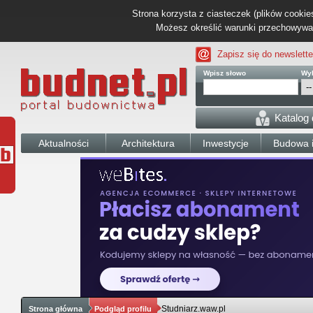
Strona korzysta z ciasteczek (plików cookies
Możesz określić warunki przechowywani
Zapisz się do newslette
Wpisz słowo
Wyb
Katalog
Aktualności
Architektura
Inwestycje
Budowa i
Studniarz.waw.pl
Strona główna
Podgląd profilu