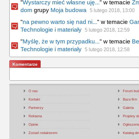
"
Wystarczy mieć własne uję...
" w temacie
Zm
dom
grupy
Moja budowa
5 lutego 2018, 13:00
"
na pewno warto się nad ni...
" w temacie
Gar
Technologie i materiały
5 lutego 2018, 12:59
"
Myślę, że w tym przypadku...
" w temacie
Be
Technologie i materiały
5 lutego 2018, 12:58
Komentarze
O nas
Forum bu
Kontakt
Baza firm
Partnerzy
Galeria
Reklama
Projekty 
Opinie
Ogłoszenia
Zostań redaktorem
Katalog d