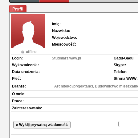
Profil
Imię:
Nazwisko:
Województwo:
Miejscowość:
offline
Login:
Studniarz.waw.pl
Gadu-Gadu:
Wykształcenie:
Skype:
Data urodzenia:
Telefon:
Płeć:
Strona WWW:
Branże:
Architekci/projektanci, Budownictwo mieszkalne
O mnie:
Praca:
Zainteresowania:
» Wyślij prywatną wiadomość