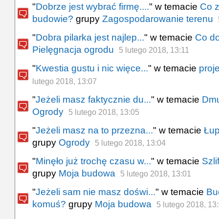
"
Dobrze jest wybrać firmę....
" w temacie
Co z
budowie?
grupy
Zagospodarowanie terenu
"
Dobra pilarka jest najlep...
" w temacie
Co do
Pielęgnacja ogrodu
5 lutego 2018, 13:11
"
Kwestia gustu i nic więce...
" w temacie
proj
lutego 2018, 13:07
"
Jeżeli masz faktycznie du...
" w temacie
Dmu
Ogrody
5 lutego 2018, 13:05
"
Jeżeli masz na to przezna...
" w temacie
Łup
grupy
Ogrody
5 lutego 2018, 13:04
"
Minęło już trochę czasu w...
" w temacie
Szli
grupy
Moja budowa
5 lutego 2018, 13:01
"
Jeżeli sam nie masz doświ...
" w temacie
Bu
komuś?
grupy
Moja budowa
5 lutego 2018, 13