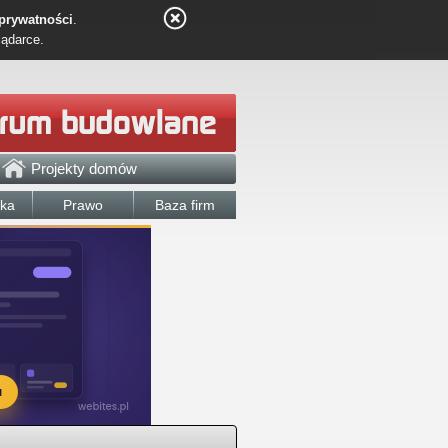
 prywatności
.
lądarce.
Projekty domów
łka
Prawo
Baza firm