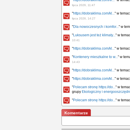
"
https://dobraklima.com/vi...
" w tema
lipca 2026, 11:47
"
https://dobraklima.com/kl...
" w tema
lipca 2026, 14:27
"
Dla nowoczesnych i komfor...
" w te
"
Luksusem jest też klimaty...
" w tema
10:41
"
https://dobraklima.com/kl...
" w tema
"
Kontenery mieszkalne to w...
" w tem
14:43
"
https://dobraklima.com/kl...
" w tema
"
https://dobraklima.com/kl...
" w tema
"
Polecam stronę https://do...
" w tema
grupy
Ekologiczny i energooszczęd
"
Polecam stronę https://do...
" w tema
Komentarze