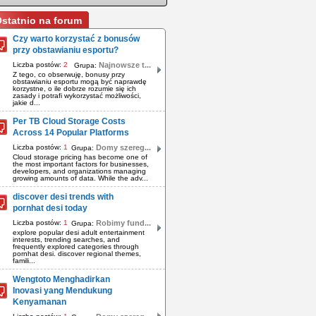
statnio na forum
Czy warto korzystać z bonusów
przy obstawianiu esportu?
Liczba postów:
2
Najnowsze t...
Grupa:
Z tego, co obserwuję, bonusy przy
obstawianiu esportu mogą być naprawdę
korzystne, o ile dobrze rozumie się ich
zasady i potrafi wykorzystać możliwości,
jakie d...
Per TB Cloud Storage Costs
Across 14 Popular Platforms
Liczba postów:
1
Domy szereg...
Grupa:
Cloud storage pricing has become one of
the most important factors for businesses,
developers, and organizations managing
growing amounts of data. While the adv...
discover desi trends with
pornhat desi today
Liczba postów:
1
Robimy fund...
Grupa:
explore popular desi adult entertainment
interests, trending searches, and
frequently explored categories through
pornhat desi. discover regional themes,
famili...
Wengtoto Menghadirkan
Inovasi yang Mendukung
Kenyamanan