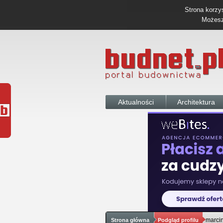
Strona korzys
Możesz 
Aktualności
Architektura
marci
Strona główna
Podgląd profilu