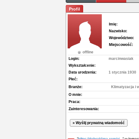
Profil
Imię:
Nazwisko:
Województwo:
Miejscowość:
offline
Login:
marcinwasiak
Wykształcenie:
Data urodzenia:
1 stycznia 1930
Płeć:
Branże:
Klimatyzacja i 
O mnie:
Praca:
Zainteresowania:
» Wyślij prywatną wiadomość