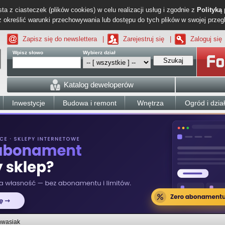
ta z ciasteczek (plików cookies) w celu realizacji usług i zgodnie z
Polityką
określić warunki przechowywania lub dostępu do tych plików w swojej przeg
Zapisz się do newslettera
|
Zarejestruj się
|
Zaloguj się
Wpisz słowo
Wybierz dział
Szukaj
Katalog deweloperów
Inwestycje
Budowa i remont
Wnętrza
Ogród i dzia
nwasiak