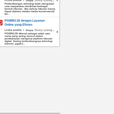
Liczba postów:
1
Domy szereg...
Grupa:
Perkembangan teknologi telah mengubah
cara masyarakat menikmati berbagai
bentuk hiburan. Jika dahulu hiburan hanya
dapat diakses melalui media konvensional,
kin...
PGWIN138 dengan Layanan
Online yang Efisien
Liczba postów:
1
Domy szereg...
Grupa:
PGWIN138 dikenal sebagai salah satu
nama yang sering muncul dalam
pembahasan mengenai platform hiburan
digital. Seiring berkembangnya teknologi
internet, pgwin1...