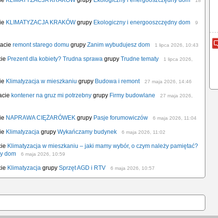
cie
KLIMATYZACJA KRAKÓW
grupy
Ekologiczny i energooszczędny dom
18
cie
KLIMATYZACJA KRAKÓW
grupy
Ekologiczny i energooszczędny dom
9
macie
remont starego domu
grupy
Zanim wybudujesz dom
1 lipca 2026, 10:43
cie
Prezent dla kobiety? Trudna sprawa
grupy
Trudne tematy
1 lipca 2026,
cie
Klimatyzacja w mieszkaniu
grupy
Budowa i remont
27 maja 2026, 14:46
acie
kontener na gruz mi potrzebny
grupy
Firmy budowlane
27 maja 2026,
cie
NAPRAWA CIĘŻARÓWEK
grupy
Pasje forumowiczów
6 maja 2026, 11:04
cie
Klimatyzacja
grupy
Wykańczamy budynek
6 maja 2026, 11:02
cie
Klimatyzacja w mieszkaniu – jaki mamy wybór, o czym należy pamiętać?
ny dom
6 maja 2026, 10:59
cie
Klimatyzacja
grupy
Sprzęt AGD i RTV
6 maja 2026, 10:57