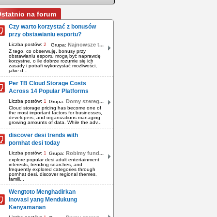
statnio na forum
Czy warto korzystać z bonusów
przy obstawianiu esportu?
Liczba postów:
2
Najnowsze t...
Grupa:
Z tego, co obserwuję, bonusy przy
obstawianiu esportu mogą być naprawdę
korzystne, o ile dobrze rozumie się ich
zasady i potrafi wykorzystać możliwości,
jakie d...
Per TB Cloud Storage Costs
Across 14 Popular Platforms
Liczba postów:
1
Domy szereg...
Grupa:
Cloud storage pricing has become one of
the most important factors for businesses,
developers, and organizations managing
growing amounts of data. While the adv...
discover desi trends with
pornhat desi today
Liczba postów:
1
Robimy fund...
Grupa:
explore popular desi adult entertainment
interests, trending searches, and
frequently explored categories through
pornhat desi. discover regional themes,
famili...
Wengtoto Menghadirkan
Inovasi yang Mendukung
Kenyamanan