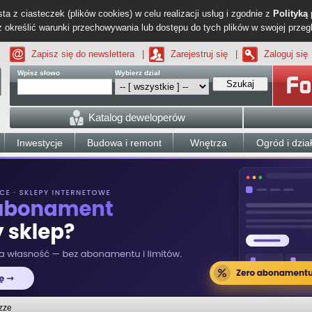
ta z ciasteczek (plików cookies) w celu realizacji usług i zgodnie z
Polityką
określić warunki przechowywania lub dostępu do tych plików w swojej przeg
Zapisz się do newslettera
|
Zarejestruj się
|
Zaloguj się
Wpisz słowo
Wybierz dział
Szukaj
Katalog deweloperów
Inwestycje
Budowa i remont
Wnętrza
Ogród i dzia
zze