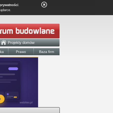
 prywatności
.
lądarce.
Projekty domów
łka
Prawo
Baza firm