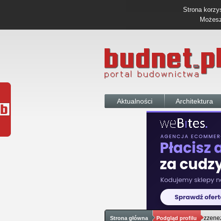
Strona korzys
Możesz 
Aktualności
Architektura
zzene
Strona główna
Podgląd profilu