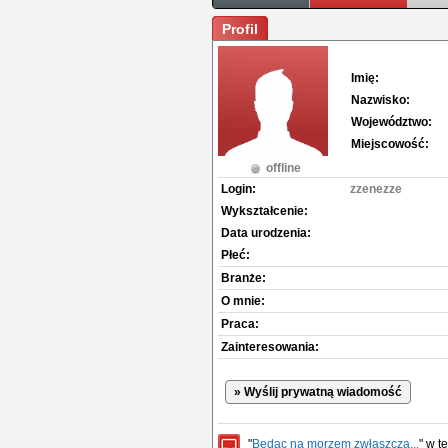
Profil
Imię:
Nazwisko:
Województwo:
Miejscowość:
offline
Login:
zzenezze
Wykształcenie:
Data urodzenia:
Płeć:
Branże:
O mnie:
Praca:
Zainteresowania:
» Wyślij prywatną wiadomość
"
Będąc na morzem zwłaszcza...
" w 