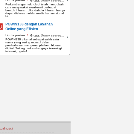
Liczba postów:
1
Domy szereg...
Grupa:
Perkembangan teknologi telah mengubah
cara masyarakat menikmati berbagai
bentuk hiburan. Jika dahulu hiburan hanya
dapat diakses melalui media konvensional,
kin...
PGWIN138 dengan Layanan
Online yang Efisien
Liczba postów:
1
Domy szereg...
Grupa:
PGWIN138 dikenal sebagai salah satu
nama yang sering muncul dalam
pembahasan mengenai platform hiburan
digital. Seiring berkembangnya teknologi
internet, pgwin1...
tualności