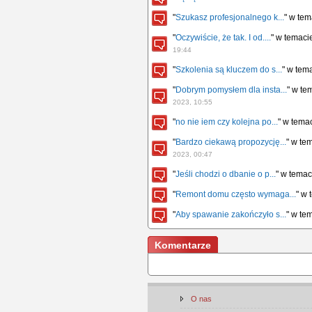
"
Szukasz profesjonalnego k...
" w te
"
Oczywiście, że tak. I od....
" w temac
19:44
"
Szkolenia są kluczem do s...
" w tem
"
Dobrym pomysłem dla insta...
" w te
2023, 10:55
"
no nie iem czy kolejna po...
" w tema
"
Bardzo ciekawą propozycję...
" w te
2023, 00:47
"
Jeśli chodzi o dbanie o p...
" w tema
"
Remont domu często wymaga...
" w
"
Aby spawanie zakończyło s...
" w te
Komentarze
O nas