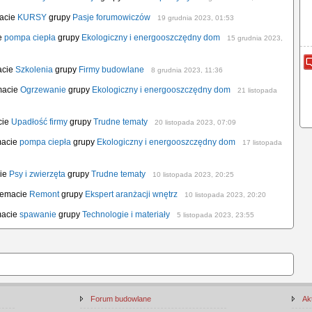
macie
KURSY
grupy
Pasje forumowiczów
19 grudnia 2023, 01:53
ie
pompa ciepła
grupy
Ekologiczny i energooszczędny dom
15 grudnia 2023,
acie
Szkolenia
grupy
Firmy budowlane
8 grudnia 2023, 11:36
macie
Ogrzewanie
grupy
Ekologiczny i energooszczędny dom
21 listopada
cie
Upadłość firmy
grupy
Trudne tematy
20 listopada 2023, 07:09
macie
pompa ciepła
grupy
Ekologiczny i energooszczędny dom
17 listopada
cie
Psy i zwierzęta
grupy
Trudne tematy
10 listopada 2023, 20:25
 temacie
Remont
grupy
Ekspert aranżacji wnętrz
10 listopada 2023, 20:20
macie
spawanie
grupy
Technologie i materiały
5 listopada 2023, 23:55
Forum budowlane
Ak