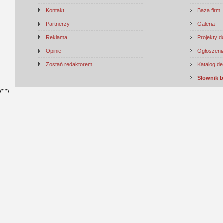
Kontakt
Baza firm
Partnerzy
Galeria
Reklama
Projekty 
Opinie
Ogłoszenia
Zostań redaktorem
Katalog d
Słownik 
/*
*/