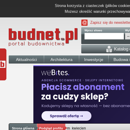
Strona korzysta z ciasteczek (plików cookies
Możesz określić warunki przechowywani
Zapisz się do newslette
Wpisz słowo
Wyb
Katalog
Aktualności
Architektura
Inwestycje
Budowa i
m_kwiecien
Strona główna
Podgląd profilu