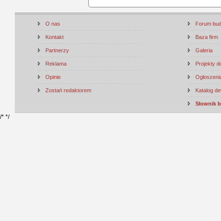
O nas
Forum bu
Kontakt
Baza firm
Partnerzy
Galeria
Reklama
Projekty 
Opinie
Ogłoszenia
Zostań redaktorem
Katalog d
Słownik 
/*
*/