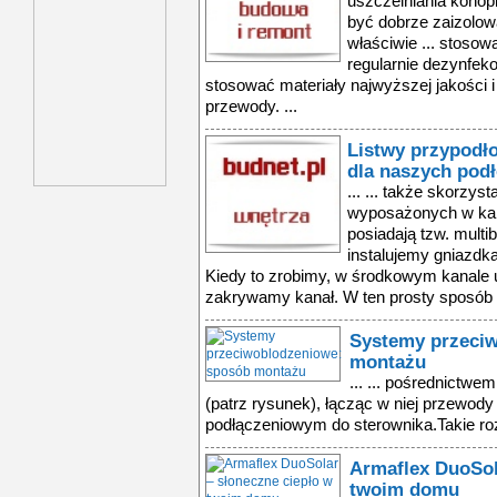
uszczelniania konop
być dobrze zaizolow
właściwie ... stosow
regularnie dezynfeko
stosować materiały najwyższej jakości i
przewody. ...
Listwy przypodł
dla naszych pod
... ... także skorzys
wyposażonych w kana
posiadają tzw. multib
instalujemy gniazdk
Kiedy to zrobimy, w środkowym kanale
zakrywamy kanał. W ten prosty sposób
Systemy przeci
montażu
... ... pośrednictwe
(patrz rysunek), łącząc w niej przewod
podłączeniowym do sterownika.Takie roz
Armaflex DuoSol
twoim domu