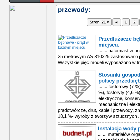
przewody:
Stron: 21 ▾
◂
1
2
Przedłużacze bę
miejscu.
... ... natomiast w
25 metrowym AS 810325 zastosowano p
Wszystkie pięć modeli wyposażono w trz
Stosunki gospod
polscy przedsię
... ... fosforowy (7
%), fosforyty (4,6 %
elektryczne, konserw
mechaniczne i elekt
prądotwórcze, drut, kable i przewody, z
18,1 %- wyroby z tworzyw sztucznych ..
Instalacja wody p
... ... materiałów o