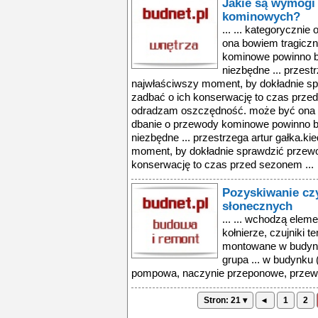
Jakie są wymogi
kominowych?
... ... kategoryczn
ona bowiem tragiczn
kominowe powinno być
niezbędne ... przest
najwłaściwszy moment, by dokładnie sp
zadbać o ich konserwację to czas przed
odradzam oszczędność. może być ona 
dbanie o przewody kominowe powinno być
niezbędne ... przestrzega artur gałka.
moment, by dokładnie sprawdzić przewod
konserwację to czas przed sezonem ...
Pozyskiwanie czy
słonecznych
... ... wchodzą ele
kołnierze, czujniki 
montowane w budynk
grupa ... w budynku 
pompowa, naczynie przeponowe, przewody
Stron: 21 ▾
◂
1
2