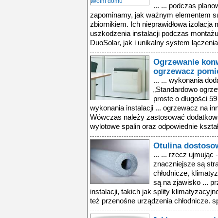
... ... podczas plano
zapominamy, jak ważnym elementem są 
zbiornikiem. Ich nieprawidłowa izolacja
uszkodzenia instalacji podczas monta
DuoSolar, jak i unikalny system łączenia
Ogrzewanie kon
ogrzewacz pomi
... ... wykonania d
„Standardowo ogrz
proste o długości 
wykonania instalacji ... ogrzewacz na 
Wówczas należy zastosować dodatkowe
wylotowe spalin oraz odpowiednie kształtk
Otulina dostosow
... ... rzecz ujmując
znaczniejsze są str
chłodnicze, klimaty
są na zjawisko ... p
instalacji, takich jak splity klimatyzac
też przenośne urządzenia chłodnicze. sp