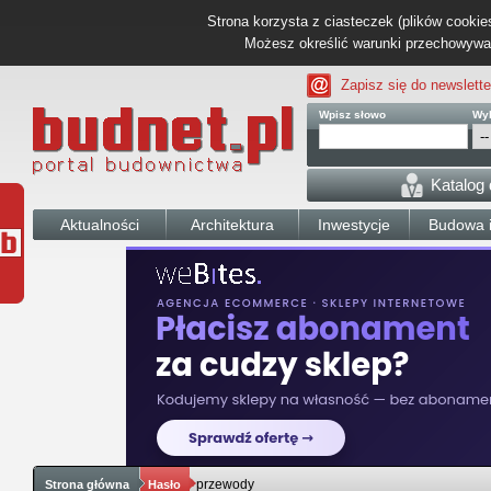
Strona korzysta z ciasteczek (plików cookies
Możesz określić warunki przechowywani
Zapisz się do newslette
Wpisz słowo
Wyb
Katalog
Aktualności
Architektura
Inwestycje
Budowa i
przewody
Strona główna
Hasło