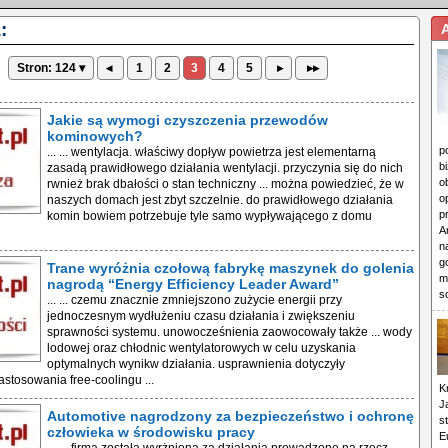
:
Stron: 124 ▾
◂
1
2
3
4
5
▸
▸▸
Jakie są wymogi czyszczenia przewodów
kominowych?
p
... ... wentylacja. właściwy dopływ powietrza jest elementarną
b
zasadą prawidłowego działania wentylacji. przyczynia się do nich
o
rwnież brak dbałości o stan techniczny ... można powiedzieć, że w
o
naszych domach jest zbyt szczelnie. do prawidłowego działania
p
komin bowiem potrzebuje tyle samo wypływającego z domu
A
n
g
Trane wyróżnia czołową fabrykę maszynek do golenia
m
nagrodą “Energy Efficiency Leader Award”
s
... ... czemu znacznie zmniejszono zużycie energii przy
jednoczesnym wydłużeniu czasu działania i zwiększeniu
sprawności systemu. unowocześnienia zaowocowały także ... wody
lodowej oraz chłodnic wentylatorowych w celu uzyskania
optymalnych wynikw działania. usprawnienia dotyczyły
astosowania free-coolingu ...
K
J
Automotive nagrodzony za bezpieczeństwo i ochronę
s
człowieka w środowisku pracy
E