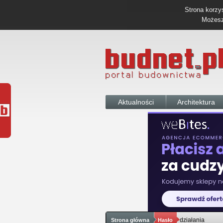
Strona korzys
Możesz 
Aktualności
Architektura
działania
Strona główna
Hasło