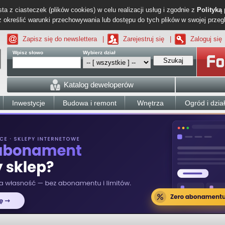
ta z ciasteczek (plików cookies) w celu realizacji usług i zgodnie z
Polityką
określić warunki przechowywania lub dostępu do tych plików w swojej przeg
Zapisz się do newslettera
|
Zarejestruj się
|
Zaloguj się
Wpisz słowo
Wybierz dział
Szukaj
Katalog deweloperów
Inwestycje
Budowa i remont
Wnętrza
Ogród i dzia