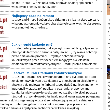
iso 9001: 2008. w działania firmy odpowiedzialnej społecznie
wpisany jest rwnież sporządzany ...
Najlepszy czas na remont
... ... porządki małe i dużeniektre działania są już na stałe wpisane
m
w kalendarz remontowy, jako charakterystyczne właśnie dla sezonu
j
wiosenno-letniego. ładna ...
r
a
b
p
z
Jak chronić izolację rur?
d
... ... degradacji materiału, z ktrego wykonano otulinę, a tym samym
u
obniżyć skuteczność działania całej izolacji. „uzyskanie ochrony
d
przed działaniem promieni ... myślą o ochronie izolacji
z
kauczukowych przed zniszczeniem mogącym być efektem
działania warunkw atmosferycznych.” – radzi jarema chmielarski ...
Festiwal Murali z farbami zolokrzemowymi
... ... zintegrowanej sztuki w nurcie urban artu był producent farb
zolokrzemowych tytan eo.działania w przestrzeni miejskiejgłwną
k
atrakcją było malowanie farbami ... podziwiać zrżnicowane formy
p
ingerencji w przestrzeń publiczną poznania. proponowane
p
działania miały szerokie spektrum - od rzeźby miejskiej, poprzez
p
rżnorodne ... wyjątkowość festiwalu murali outer spaces polega na
ś
arności sztuki z ingerencją w przestrzeń obejmującą wszelkie działania
2
hodzące ... interdyscyplinarności sztuki z ingerencją w przestrzeń
i
elkie działania artystyczne zachodzące w tkance miejskiej. ...
p