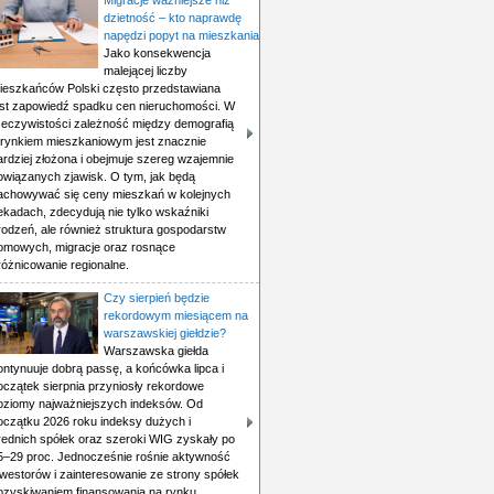
Migracje ważniejsze niż
dzietność – kto naprawdę
napędzi popyt na mieszkania
Jako konsekwencja
malejącej liczby
ieszkańców Polski często przedstawiana
est zapowiedź spadku cen nieruchomości. W
zeczywistości zależność między demografią
 rynkiem mieszkaniowym jest znacznie
ardziej złożona i obejmuje szereg wzajemnie
owiązanych zjawisk. O tym, jak będą
achowywać się ceny mieszkań w kolejnych
ekadach, zdecydują nie tylko wskaźniki
rodzeń, ale również struktura gospodarstw
omowych, migracje oraz rosnące
różnicowanie regionalne.
Czy sierpień będzie
rekordowym miesiącem na
warszawskiej giełdzie?
Warszawska giełda
ontynuuje dobrą passę, a końcówka lipca i
oczątek sierpnia przyniosły rekordowe
oziomy najważniejszych indeksów. Od
oczątku 2026 roku indeksy dużych i
rednich spółek oraz szeroki WIG zyskały po
5–29 proc. Jednocześnie rośnie aktywność
nwestorów i zainteresowanie ze strony spółek
ozyskiwaniem finansowania na rynku