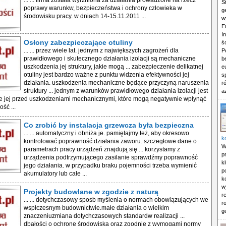
... ... firma została wyrżniona za działania prowadzone na rzecz
S
poprawy warunkw, bezpieczeństwa i ochrony człowieka w
g
środowisku pracy. w dniach 14-15.11.2011 ...
w
E
I
Osłony zabezpieczające otuliny
ś
... ... przez wiele lat. jednym z największych zagrożeń dla
P
prawidłowego i skutecznego działania izolacji są mechaniczne
b
uszkodzenia jej struktury, jakie mogą ... zabezpieczenie delikatnej
e
otuliny jest bardzo ważne z punktu widzenia efektywności jej
s
działania. uszkodzenia mechaniczne będące przyczyną naruszenia
r
struktury ... jednym z warunków prawidłowego działania izolacji jest
a
e jej przed uszkodzeniami mechanicznymi, które mogą negatywnie wpłynąć
ość ...
Co zrobić by instalacja grzewcza była bezpieczna
... ... automatyczny i obniża je. pamiętajmy też, aby okresowo
k
kontrolować poprawność działania zaworu. szczegłowe dane o
W
parametrach pracy urządzeń znajdują się ... korzystamy z
p
urządzenia podtrzymującego zasilanie sprawdźmy poprawność
k
jego działania. w przypadku braku pojemności trzeba wymienić
p
akumulatory lub całe ...
k
w
Projekty budowlane w zgodzie z naturą
r
... ... dotychczasowy sposb myślenia o normach obowiązujących we
r
wspłczesnym budownictwie.małe działania o wielkim
g
znaczeniuzmiana dotychczasowych standardw realizacji ...
dbałości o ochronę środowiska oraz zgodnie z wymogami normy