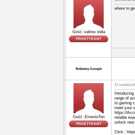
where to ge
Gość: valtrex india
PRAKTYKANT
Reklamy Google
17 czerwca 2
Introducing
range of ac
to gaming c
meet your s
https://Acc
Gość: ErnestoTen
reliable ex
unlock new p
PRAKTYKANT
Click : htt