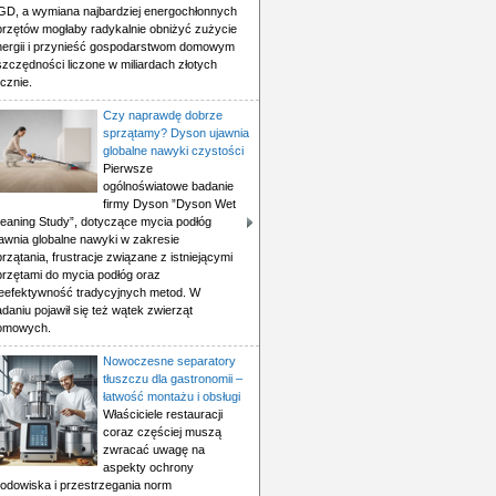
GD, a wymiana najbardziej energochłonnych
przętów mogłaby radykalnie obniżyć zużycie
nergii i przynieść gospodarstwom domowym
szczędności liczone w miliardach złotych
cznie.
Czy naprawdę dobrze
sprzątamy? Dyson ujawnia
globalne nawyki czystości
Pierwsze
ogólnoświatowe badanie
firmy Dyson ”Dyson Wet
leaning Study”, dotyczące mycia podłóg
jawnia globalne nawyki w zakresie
rzątania, frustracje związane z istniejącymi
przętami do mycia podłóg oraz
ieefektywność tradycyjnych metod. W
daniu pojawił się też wątek zwierząt
omowych.
Nowoczesne separatory
tłuszczu dla gastronomii –
łatwość montażu i obsługi
Właściciele restauracji
coraz częściej muszą
zwracać uwagę na
aspekty ochrony
rodowiska i przestrzegania norm