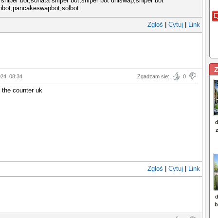
y sniper bot,sonata sniper bot,sniper bot uniswap,sniper bot
pbot,pancakeswapbot,solbot
Zgłoś
|
Cytuj
|
Link
Z
024, 08:34
Zgadzam sie:
0
r the counter uk
Zgłoś
|
Cytuj
|
Link