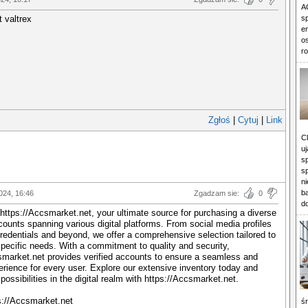
A
t valtrex
s
e
o
ro
Zgłoś
|
Cytuj
|
Link
C
u
sp
s
n
ba
024, 16:46
Zgadzam sie:
0
d
 https://Accsmarket.net, your ultimate source for purchasing a diverse
counts spanning various digital platforms. From social media profiles
redentials and beyond, we offer a comprehensive selection tailored to
pecific needs. With a commitment to quality and security,
smarket.net provides verified accounts to ensure a seamless and
perience for every user. Explore our extensive inventory today and
ossibilities in the digital realm with https://Accsmarket.net.
ps://Accsmarket.net
ś