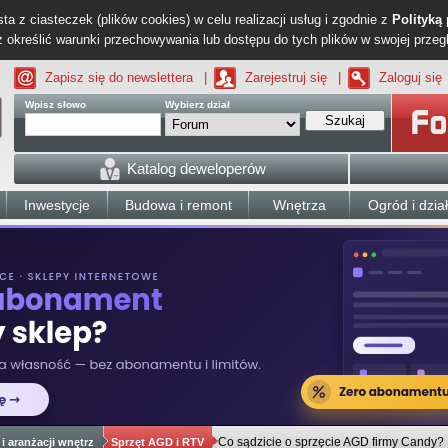
ta z ciasteczek (plików cookies) w celu realizacji usług i zgodnie z
Polityką
określić warunki przechowywania lub dostępu do tych plików w swojej przeg
Zapisz się do newslettera
|
Zarejestruj się
|
Zaloguj się
Wpisz słowo
Wybierz dział
Szukaj
Katalog deweloperów
Inwestycje
Budowa i remont
Wnętrza
Ogród i dzia
Co sądzicie o sprzęcie AGD firmy Candy?
i aranżacji wnętrz
Sprzęt AGD i RTV