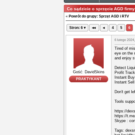
Co sądzicie o sprzęcie AGD firm
«
Powrót do grupy: Sprzęt AGD i RTV
Stron: 6 ▾
◂◂
◂
4
5
6
6 lutego 2024
Tired of mi
eye on the 
and enjoy st
Detect Liqu
Gość: DavidSkins
Profit Track
Instant Buy
PRAKTYKANT
Instant Sell
Don't get l
Tools supp
https://dex
https://t.m
Skype : c
Tags: dexsn