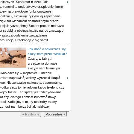
nitarnych. Separator tłuszczu dla
astronomii to podstawowe urządzenie, które
apewnia prawidłowe funkcjonowanie
nalizacji, eliminując ryzyko jej zapychania.
zięki rozwiązaniom dostarczanym przez
pecjalistyczną firmę Biocent proces montażu
st szybki, a obsługa intuicyjna, co znacząco
praszcza codzienne zarządzanie
stauracją. Przekonajcie się sami!
Jak dbać o odkurzacz, by
służył nam przez wiele lat?
Czasy, w których
urządzenia domowe
służyły nam latami, już
awno odeszły w niepamięć. Obecnie,
amiast naprawiać, wolimy wyrzucić i kupić
owe. Nie zważając na koszty, zapominamy,
e odkurzacz to nie ładowarka do telefonu czy
lejny toster. Ten sprzęt jest zdecydowanie
roższy, dlatego zamiast kupować nowy
odel, zadbajmy o to, by ten który mamy,
zynosił nam korzyści jak najdłużej.
« Następne
Poprzednie »