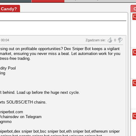
y Candy?
O
, 00:04
Zgadzam sie:
0
ssing out on profitable opportunities? Dex Sniper Bot keeps a vigilant
market, ensuring you never miss a beat. Let automation work for you
ress-free trading.
idity Pool
ing
eft behind. Load up before the huge next cycle.
orts SOL/BSC/ETH chains.
sniperbot.com
e/chainsdev on Telegram
ongmmo
iperbot,dex sniper bot,bsc sniper bot,eth sniper bot,ethereum sniper