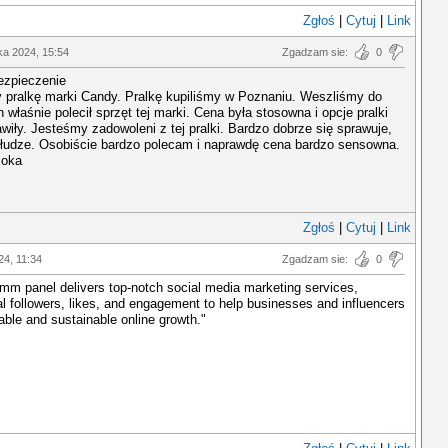
Zgłoś
|
Cytuj
|
Link
ka 2024, 15:54
Zgadzam sie:
0
zpieczenie
 pralkę marki Candy. Pralkę kupiliśmy w Poznaniu. Weszliśmy do
n właśnie polecił sprzęt tej marki. Cena była stosowna i opcje pralki
wiły. Jesteśmy zadowoleni z tej pralki. Bardzo dobrze się sprawuje,
słudze. Osobiście bardzo polecam i naprawdę cena bardzo sensowna.
soka
Zgłoś
|
Cytuj
|
Link
24, 11:34
Zgadzam sie:
0
mm panel delivers top-notch social media marketing services,
al followers, likes, and engagement to help businesses and influencers
iable and sustainable online growth."