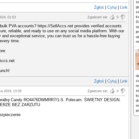
sa
Zgłoś
|
Cytuj
|
Link
g
z
ka
024, 01:53
Zgadzam sie:
0
D
 bulk PVA accounts? https://SellAccs.net provides verified accounts
s
cure, reliable, and ready to use on any social media platform. With our
je
ry and exceptional service, you can trust us for a hassle-free buying
u
every time.
re
ore:
lAccs.net
unch!
d
Zgłoś
|
Cytuj
|
Link
z
n
ż
ka 2024, 13:39
Zgadzam sie:
0
ko
 pralkę Candy RO4476DWMRR7/1-S. Polecam. ŚWIETNY DESIGN.
d
IERZE BEZ ZARZUTU
m
pr
zpieczenie