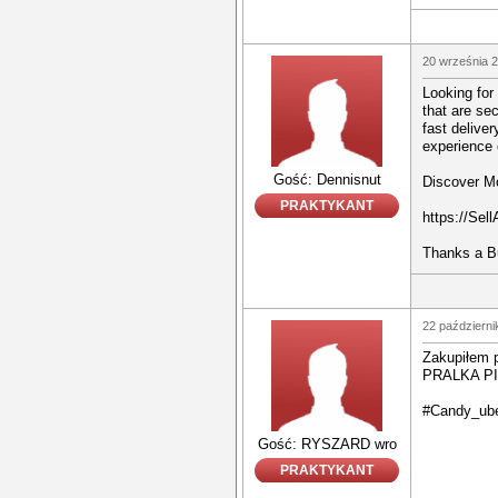
20 września 2
Looking for
that are se
fast delive
experience 
Gość: Dennisnut
Discover M
PRAKTYKANT
https://Sel
Thanks a B
22 październi
Zakupiłem
PRALKA P
#Candy_ube
Gość: RYSZARD wro
PRAKTYKANT