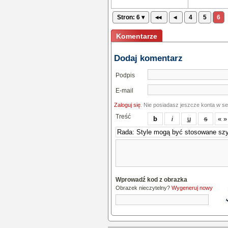
Stron: 6 ▾
◂◂
◂
4
5
6
Komentarze
Dodaj komentarz
Podpis
E-mail
Zaloguj się
. Nie posiadasz jeszcze konta w s
Treść
Wprowadź kod z obrazka
Obrazek nieczytelny?
Wygeneruj nowy