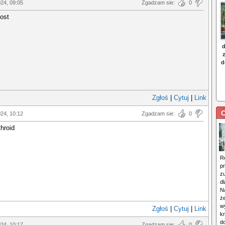
024, 09:05
Zgadzam sie:
0
cost
Zgłoś
|
Cytuj
|
Link
C
024, 10:12
Zgadzam sie:
0
throid
R
p
z
dl
N
że
w
Zgłoś
|
Cytuj
|
Link
kr
d
024, 10:17
Zgadzam sie:
0