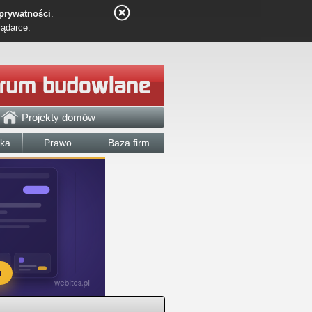
 prywatności
.
lądarce.
Projekty domów
łka
Prawo
Baza firm