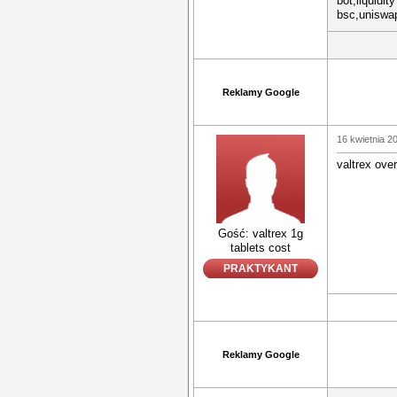
bot,liquidit
bsc,uniswa
Reklamy Google
16 kwietnia 2
valtrex ove
Gość: valtrex 1g
tablets cost
PRAKTYKANT
Reklamy Google