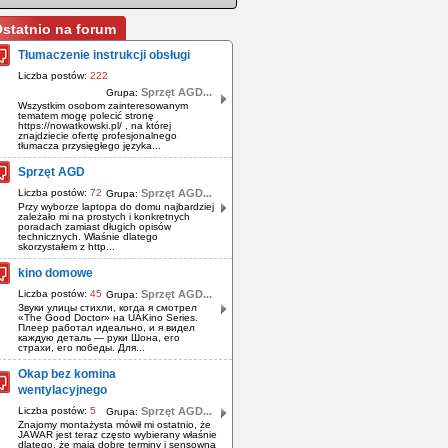
statnio na forum
Tłumaczenie instrukcji obsługi
Liczba postów:
222
Sprzęt AGD...
Grupa:
Wszystkim osobom zainteresowanym
tematem mogę polecić stronę
https://nowatkowski.pl/ , na której
znajdziecie ofertę profesjonalnego
tłumacza przysięgłego języka...
Sprzęt AGD
Liczba postów:
72
Sprzęt AGD...
Grupa:
Przy wyborze laptopa do domu najbardziej
zależało mi na prostych i konkretnych
poradach zamiast długich opisów
technicznych. Właśnie dlatego
skorzystałem z http...
kino domowe
Liczba postów:
45
Sprzęt AGD...
Grupa:
Звуки улицы стихли, когда я смотрел
«The Good Doctor» на UAKino Series.
Плеер работал идеально, и я видел
каждую деталь — руки Шона, его
страхи, его победы. Для...
Okap bez komina
wentylacyjnego
Liczba postów:
5
Sprzęt AGD...
Grupa:
Znajomy montażysta mówił mi ostatnio, że
JAWAR jest teraz często wybierany właśnie
dlatego, że mają dobre terminy i sensowną