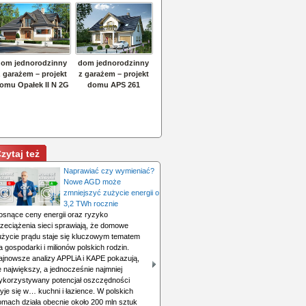
zytaj też
Naprawiać czy wymieniać?
Nowe AGD może
zmniejszyć zużycie energii o
3,2 TWh rocznie
osnące ceny energii oraz ryzyko
rzeciążenia sieci sprawiają, że domowe
użycie prądu staje się kluczowym tematem
a gospodarki i milionów polskich rodzin.
ajnowsze analizy APPLiA i KAPE pokazują,
 największy, a jednocześnie najmniej
ykorzystywany potencjał oszczędności
yje się w… kuchni i łazience. W polskich
omach działa obecnie około 200 mln sztuk