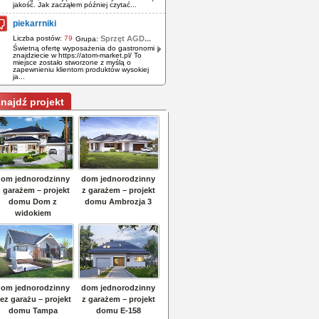
jakość. Jak zacząłem później czytać...
piekarrniki
Liczba postów:
79
Sprzęt AGD...
Grupa:
Świetną ofertę wyposażenia do gastronomi
znajdziecie w https://atom-market.pl/ To
miejsce zostało stworzone z myślą o
zapewnieniu klientom produktów wysokiej
ja...
najdź projekt