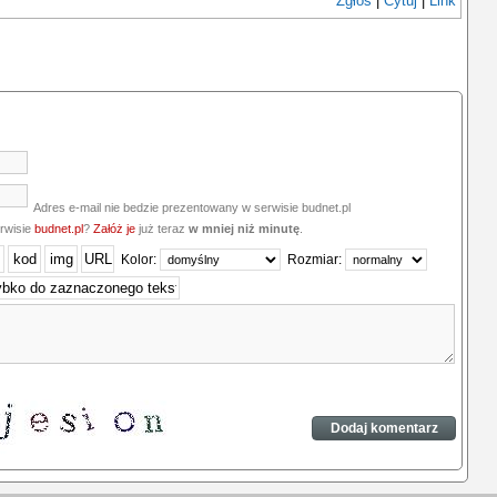
Zgłoś
|
Cytuj
|
Link
Adres e-mail nie bedzie prezentowany w serwisie budnet.pl
erwisie
budnet.pl
?
Załóż je
już teraz
w mniej niż minutę
.
Kolor:
Rozmiar: