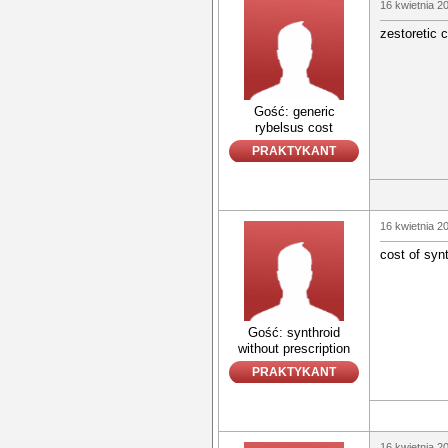
16 kwietnia 2
zestoretic 
Gość: generic
rybelsus cost
PRAKTYKANT
16 kwietnia 2
cost of syn
Gość: synthroid
without prescription
PRAKTYKANT
16 kwietnia 2