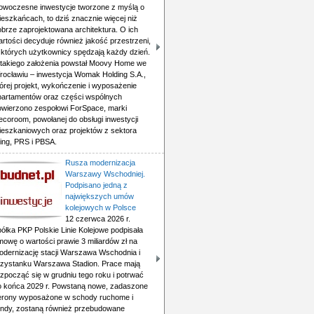
owoczesne inwestycje tworzone z myślą o
ieszkańcach, to dziś znacznie więcej niż
obrze zaprojektowana architektura. O ich
rtości decyduje również jakość przestrzeni,
 których użytkownicy spędzają każdy dzień.
 takiego założenia powstał Moovy Home we
rocławiu – inwestycja Womak Holding S.A.,
órej projekt, wykończenie i wyposażenie
partamentów oraz części wspólnych
owierzono zespołowi ForSpace, marki
ecoroom, powołanej do obsługi inwestycji
ieszkaniowych oraz projektów z sektora
ving, PRS i PBSA.
Rusza modernizacja
Warszawy Wschodniej.
Podpisano jedną z
największych umów
kolejowych w Polsce
12 czerwca 2026 r.
ółka PKP Polskie Linie Kolejowe podpisała
mowę o wartości prawie 3 miliardów zł na
odernizację stacji Warszawa Wschodnia i
rzystanku Warszawa Stadion. Prace mają
zpocząć się w grudniu tego roku i potrwać
o końca 2029 r. Powstaną nowe, zadaszone
erony wyposażone w schody ruchome i
indy, zostaną również przebudowane