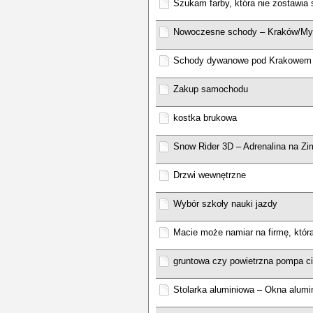
Szukam farby, która nie zostawia
Nowoczesne schody – Kraków/My
Schody dywanowe pod Krakowem 
Zakup samochodu
kostka brukowa
Snow Rider 3D – Adrenalina na Z
Drzwi wewnętrzne
Wybór szkoły nauki jazdy
Macie może namiar na firmę, któr
gruntowa czy powietrzna pompa ci
Stolarka aluminiowa – Okna alumi