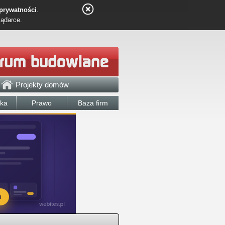
 prywatności
.
lądarce.
Projekty domów
łka
Prawo
Baza firm