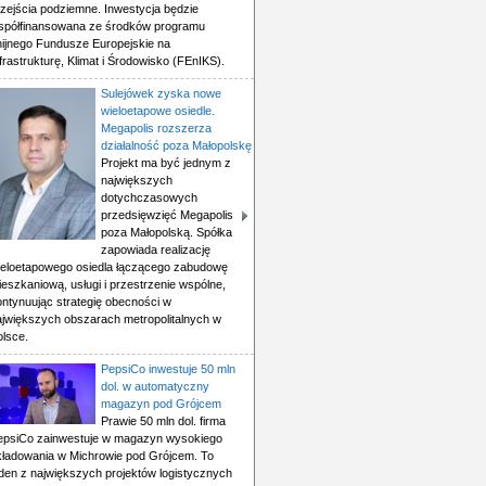
rzejścia podziemne. Inwestycja będzie
spółfinansowana ze środków programu
nijnego Fundusze Europejskie na
frastrukturę, Klimat i Środowisko (FEnIKS).
Sulejówek zyska nowe
wieloetapowe osiedle.
Megapolis rozszerza
działalność poza Małopolskę
Projekt ma być jednym z
największych
dotychczasowych
przedsięwzięć Megapolis
poza Małopolską. Spółka
zapowiada realizację
ieloetapowego osiedla łączącego zabudowę
eszkaniową, usługi i przestrzenie wspólne,
ontynuując strategię obecności w
ajwiększych obszarach metropolitalnych w
olsce.
PepsiCo inwestuje 50 mln
dol. w automatyczny
magazyn pod Grójcem
Prawie 50 mln dol. firma
epsiCo zainwestuje w magazyn wysokiego
kładowania w Michrowie pod Grójcem. To
eden z największych projektów logistycznych