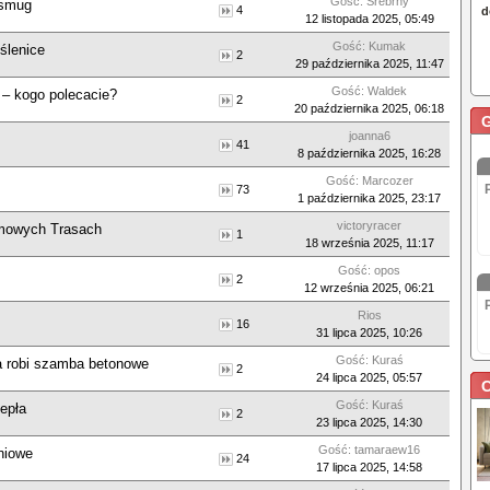
Gość: Srebrny
 smug
4
12 listopada 2025, 05:49
Gość: Kumak
ślenice
2
29 października 2025, 11:47
Gość: Waldek
– kogo polecacie?
2
20 października 2025, 06:18
joanna6
41
8 października 2025, 16:28
Gość: Marcozer
73
1 października 2025, 23:17
victoryracer
imowych Trasach
1
18 września 2025, 11:17
Gość: opos
2
12 września 2025, 06:21
Rios
16
31 lipca 2025, 10:26
Gość: Kuraś
a robi szamba betonowe
2
24 lipca 2025, 05:57
C
Gość: Kuraś
epła
2
23 lipca 2025, 14:30
Gość: tamaraew16
niowe
24
17 lipca 2025, 14:58