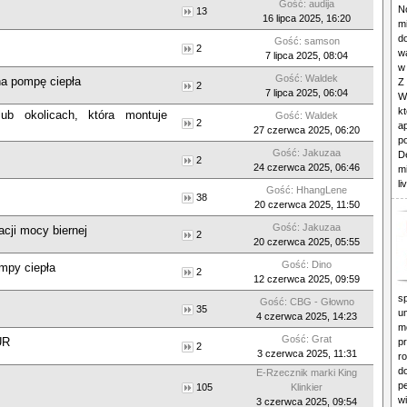
Gość: audija
N
13
16 lipca 2025, 16:20
m
d
Gość: samson
2
wa
7 lipca 2025, 08:04
w
Gość: Waldek
na pompę ciepła
Z
2
7 lipca 2025, 06:04
W
kt
b okolicach, która montuje
Gość: Waldek
2
a
27 czerwca 2025, 06:20
p
Gość: Jakuzaa
D
2
24 czerwca 2025, 06:46
m
li
Gość: HhangLene
38
20 czerwca 2025, 11:50
Gość: Jakuzaa
cji mocy biernej
2
20 czerwca 2025, 05:55
Gość: Dino
mpy ciepła
2
12 czerwca 2025, 09:59
sp
Gość: CBG - Głowno
35
u
4 czerwca 2025, 14:23
m
Gość: Grat
UR
p
2
3 czerwca 2025, 11:31
ro
d
E-Rzecznik marki King
p
105
Klinkier
w
3 czerwca 2025, 09:54