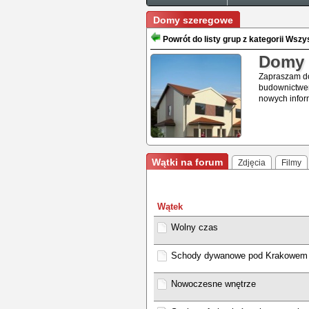
Domy szeregowe
Powrót do listy grup z kategorii Wsz
Domy 
Zapraszam do
budownictwem
nowych infor
Wątki na forum
Zdjęcia
Filmy
Wątek
Wolny czas
Schody dywanowe pod Krakowem 
Nowoczesne wnętrze