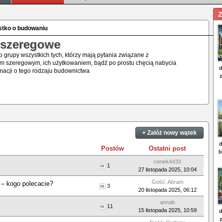
Z
ystko o budowaniu
szeregowe
 grupy wszystkich tych, którzy mają pytania związane z
 szeregowym, ich użytkowaniem, bądź po prostu chęcią nabycia
macji o tego rodzaju budownictwa
+ Załóż nowy wątek
Postów
Ostatni post
romek4433
1
27 listopada 2025, 10:04
Gość: Abram
– kogo polecacie?
3
20 listopada 2025, 06:12
annab
11
15 listopada 2025, 10:59