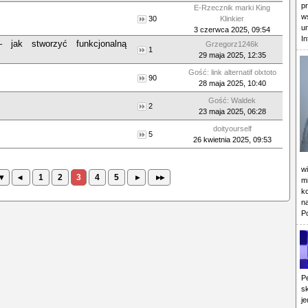
p
E-Rzecznik marki King
w
30
Klinkier
u
3 czerwca 2025, 09:54
In
 jak stworzyć funkcjonalną
Grzegorz1246k
1
29 maja 2025, 12:35
Gość: link alternatif olxtoto
90
28 maja 2025, 10:40
Gość: Waldek
2
23 maja 2025, 06:28
doityourself
5
26 kwietnia 2025, 09:53
w
▾
◂
1
2
3
4
5
▸
▸▸
mi
k
n
P
P
s
j