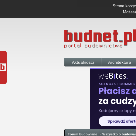
Strona korzys
Możesz 
Aktualności
Architektura
Forum budowlane
Wszystko o budowa