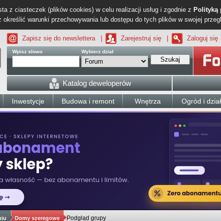
ta z ciasteczek (plików cookies) w celu realizacji usług i zgodnie z
Polityką
określić warunki przechowywania lub dostępu do tych plików w swojej przeg
Zapisz się do newslettera
|
Zarejestruj się
|
Zaloguj się
Wpisz słowo
Wybierz dział
Szukaj
Katalog deweloperów
Inwestycje
Budowa i remont
Wnętrza
Ogród i dzia
Podgląd grupy
niu
Domy szeregowe