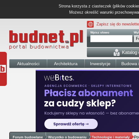
Strona korzysta z ciasteczek (plików cookies
Możesz określić warunki przechowywani
Zapisz się do newslette
Wpisz słowo
Wyb
Katalog
Aktualności
Architektura
Inwestycje
Budowa i
Po
Forum budowlane
Wszystko o budowaniu
Technologie i materiały