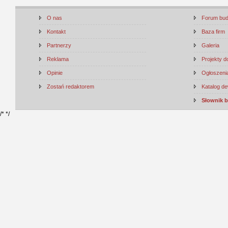
O nas
Forum bu
Kontakt
Baza firm
Partnerzy
Galeria
Reklama
Projekty 
Opinie
Ogłoszenia
Zostań redaktorem
Katalog d
Słownik 
/*
*/