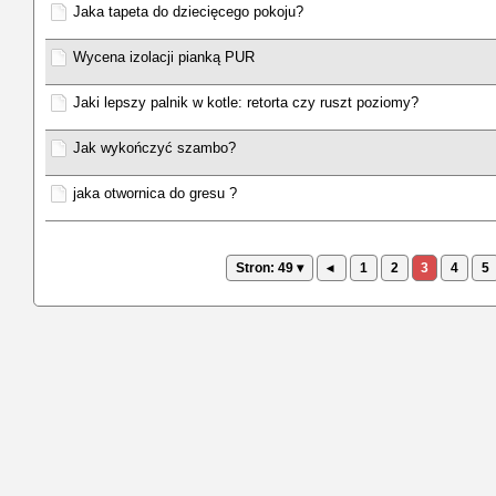
Jaka tapeta do dziecięcego pokoju?
Wycena izolacji pianką PUR
Jaki lepszy palnik w kotle: retorta czy ruszt poziomy?
Jak wykończyć szambo?
jaka otwornica do gresu ?
Stron: 49 ▾
◂
1
2
3
4
5