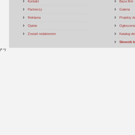
Kontakt
Baza firm
Partnerzy
Galeria
Reklama
Projekty 
Opinie
Ogłoszenia
Zostań redaktorem
Katalog d
Słownik 
/*
*/