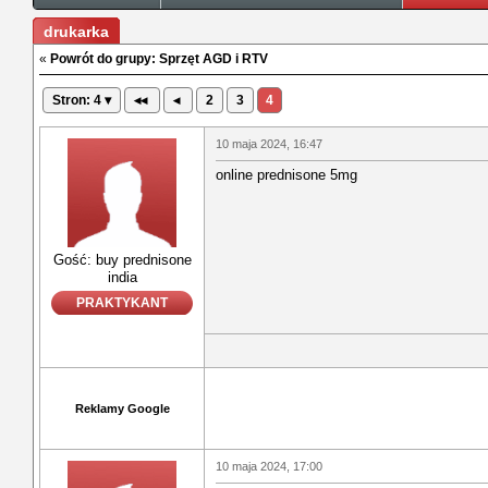
drukarka
«
Powrót do grupy: Sprzęt AGD i RTV
Stron: 4 ▾
◂◂
◂
2
3
4
10 maja 2024, 16:47
online prednisone 5mg
Gość: buy prednisone
india
PRAKTYKANT
Reklamy Google
10 maja 2024, 17:00