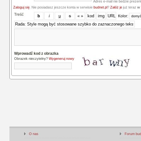
Adres e-mail nie bedzie prezen
Zaloguj się
. Nie posiadasz jeszcze konta w serwisie
budnet.pl
?
Załóż je
już teraz
w 
Treść
Kolor:
Wprowadź kod z obrazka
Obrazek nieczytelny?
Wygeneruj nowy
O nas
Forum bu