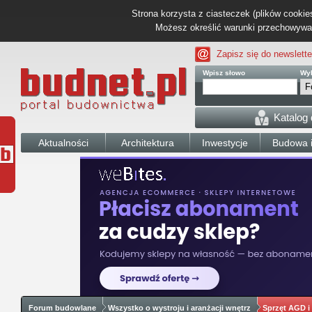
Strona korzysta z ciasteczek (plików cookies
Możesz określić warunki przechowywani
Zapisz się do newslette
Wpisz słowo
Wyb
Katalog
Aktualności
Architektura
Inwestycje
Budowa i
Forum budowlane
Wszystko o wystroju i aranżacji wnętrz
Sprzęt AGD i