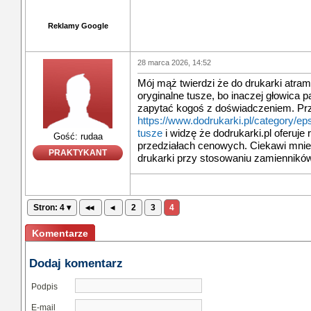
Reklamy Google
28 marca 2026, 14:52
Mój mąż twierdzi że do drukarki atr
oryginalne tusze, bo inaczej głowica 
zapytać kogoś z doświadczeniem. Pr
https://www.dodrukarki.pl/category/ep
tusze
i widzę że dodrukarki.pl oferuje
Gość: rudaa
przedziałach cenowych. Ciekawi mnie
PRAKTYKANT
drukarki przy stosowaniu zamienników
Stron: 4 ▾
◂◂
◂
2
3
4
Komentarze
Dodaj komentarz
Podpis
E-mail