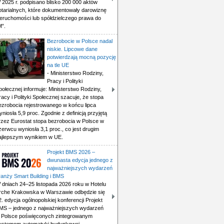
 2025 r. podpisano blisko 200 000 aktów
otarialnych, które dokumentowały darowiznę
ieruchomości lub spółdzielczego prawa do
M”.
Bezrobocie w Polsce nadal
niskie. Lipcowe dane
potwierdzają mocną pozycję
na tle UE
- Ministerstwo Rodziny,
Pracy i Polityki
połecznej informuje: Ministerstwo Rodziny,
racy i Polityki Społecznej szacuje, że stopa
ezrobocia rejestrowanego w końcu lipca
yniosła 5,9 proc. Zgodnie z definicją przyjętą
rzez Eurostat stopa bezrobocia w Polsce w
zerwcu wyniosła 3,1 proc., co jest drugim
ajlepszym wynikiem w UE.
Projekt BMS 2026 –
dwunasta edycja jednego z
najważniejszych wydarzeń
ranży Smart Building i BMS
 dniach 24–25 listopada 2026 roku w Hotelu
rche Krakowska w Warszawie odbędzie się
2. edycja ogólnopolskiej konferencji Projekt
MS – jednego z najważniejszych wydarzeń
 Polsce poświęconych zintegrowanym