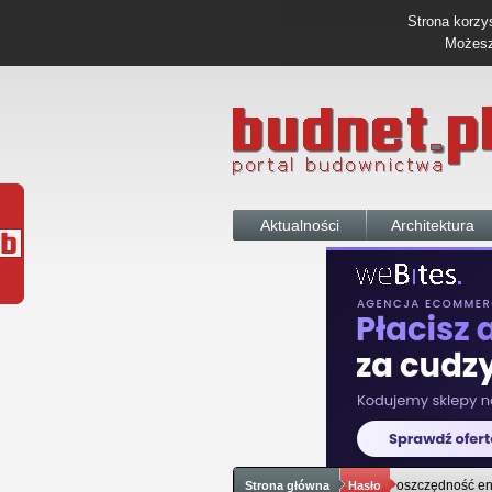
Strona korzys
Możesz 
Aktualności
Architektura
oszczędność en
Strona główna
Hasło