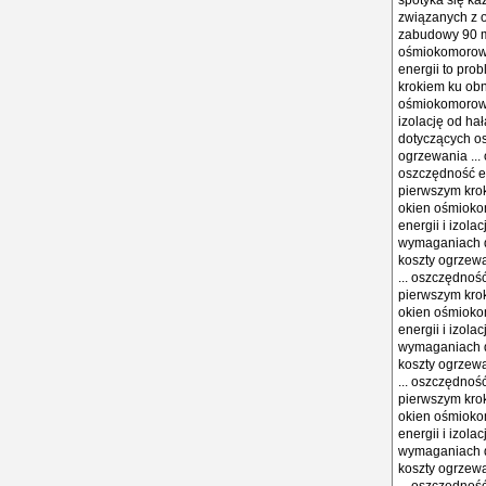
spotyka się ka
związanych z o
zabudowy 90 mm
ośmiokomorowe 
energii to pro
krokiem ku obn
ośmiokomorowy
izolację od ha
dotyczących os
ogrzewania ...
oszczędność en
pierwszym krok
okien ośmioko
energii i izola
wymaganiach d
koszty ogrzewa
... oszczędnoś
pierwszym krok
okien ośmioko
energii i izola
wymaganiach d
koszty ogrzewa
... oszczędnoś
pierwszym krok
okien ośmioko
energii i izola
wymaganiach d
koszty ogrzewa