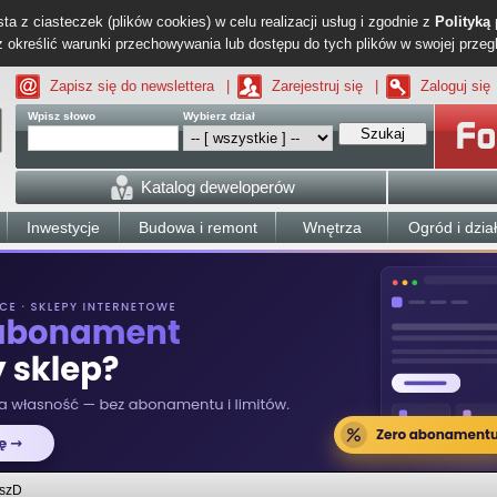
ta z ciasteczek (plików cookies) w celu realizacji usług i zgodnie z
Polityką
określić warunki przechowywania lub dostępu do tych plików w swojej przeg
Zapisz się do newslettera
|
Zarejestruj się
|
Zaloguj się
Wpisz słowo
Wybierz dział
Szukaj
Katalog deweloperów
Inwestycje
Budowa i remont
Wnętrza
Ogród i dzia
szD