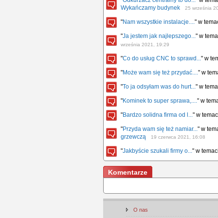
"
Odkurzacz centralny to do...
" w tem
Wykańczamy budynek
25 września 2
"
Nam wszystkie instalacje....
" w tema
"
Ja jestem jak najlepszego...
" w tem
września 2021, 19:29
"
Co do usług CNC to sprawd...
" w t
"
Może wam się też przydać....
" w te
"
To ja odsyłam was do hurt...
" w tem
"
Kominek to super sprawa,....
" w tem
"
Bardzo solidna firma od l...
" w tema
"
Przyda wam się też namiar...
" w tem
grzewczą
19 czerwca 2021, 16:08
"
Jakbyście szukali firmy o...
" w tema
Komentarze
O nas