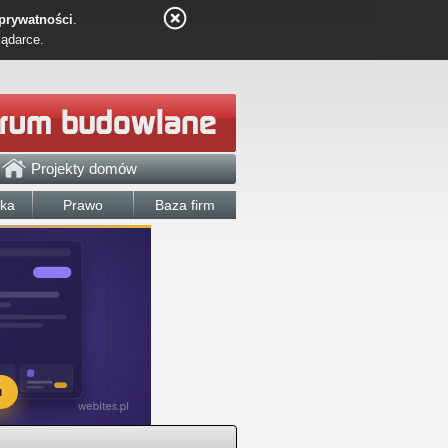
 prywatności
.
lądarce.
Projekty domów
łka
Prawo
Baza firm