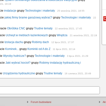
acie
System centralnego odkurzania a odkurzacze tradycyjne
grupy
021, 19:19
cie
instalacje
grupy
Technologie i materiały
25 września 2021, 18:55
acie
jakiej firmy brame garażową wybrać?
grupy
Technologie i materiały
22
emacie
Obróbka CNC
grupy
Trudne tematy
22 września 2021, 17:45
macie
Uchwyt w meblach łazienkowych
grupy
Wnętrza
21 września 2021, 22:19
acie
Izolacja dachu
grupy
Robimy dach
12 lipca 2021, 17:37
acie
Kominek...
grupy
Kominki od A do Z
11 lipca 2021, 22:14
cie
Wyroby hutnicze?
grupy
Technologie i materiały
3 lipca 2021, 21:29
acie
Jaki wybrać kocioł?
grupy
Robimy instalację hydrauliczną i
cie
Urządzenia hydrauliczne
grupy
Trudne tematy
16 czerwca 2021, 20:49
Forum budowlane
Ak