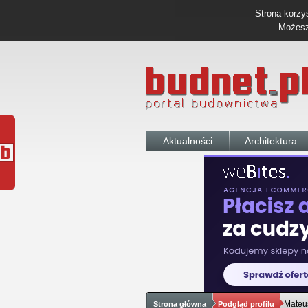
Strona korzys
Możesz 
Aktualności
Architektura
Mateu
Strona główna
Podgląd profilu