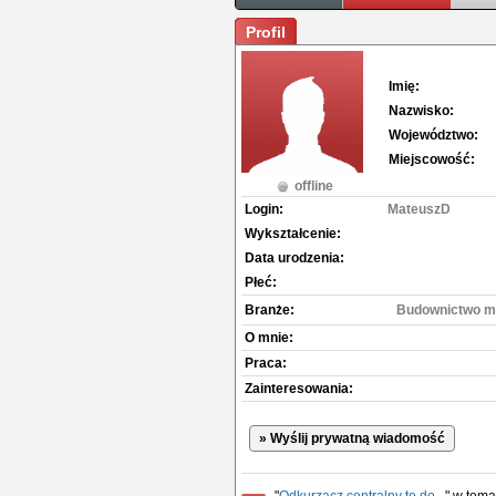
Profil
Imię:
Nazwisko:
Województwo:
Miejscowość:
offline
Login:
MateuszD
Wykształcenie:
Data urodzenia:
Płeć:
Branże:
Budownictwo m
O mnie:
Praca:
Zainteresowania:
» Wyślij prywatną wiadomość