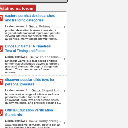
statnio na forum
explore pornhat desi searches
and trending categories
Liczba postów:
1
Robimy fund...
Grupa:
pornhat desi attracts users interested in
regional entertainment topics and popular
viewing interests connected with desi
audiences. many visitors browse relate...
Dinosaur Game: A Timeless
Test of Timing and Focus
Liczba postów:
1
Trudne tema...
Grupa:
Dinosaur Game is a fast-paced endless
runner that challenges players to guide a
pixelated dinosaur through a dangerous
desert. The character runs forward
automa...
discover popular dildo toys for
personal pleasure
Liczba postów:
1
Ekspert kol...
Grupa:
browse a wide range of intimate wellness
products created for comfort and
enjoyment. dildo toys offer diverse styles,
quality materials, and practical designs s...
Official Education Verification
Standards
Liczba postów:
1
Domy szereg...
Grupa:
www.fakediplome.com.com. How to get an
online diploma? Maybe I can help