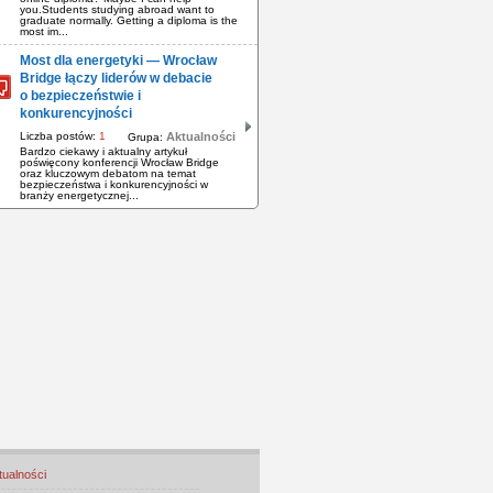
you.Students studying abroad want to
graduate normally. Getting a diploma is the
most im...
Most dla energetyki — Wrocław
Bridge łączy liderów w debacie
o bezpieczeństwie i
konkurencyjności
Liczba postów:
1
Aktualności
Grupa:
Bardzo ciekawy i aktualny artykuł
poświęcony konferencji Wrocław Bridge
oraz kluczowym debatom na temat
bezpieczeństwa i konkurencyjności w
branży energetycznej...
tualności