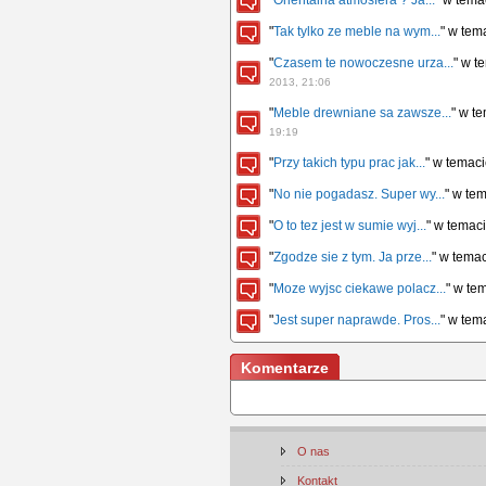
"
Orientalna atmosfera ? Ja...
" w tem
"
Tak tylko ze meble na wym...
" w tem
"
Czasem te nowoczesne urza...
" w t
2013, 21:06
"
Meble drewniane sa zawsze...
" w t
19:19
"
Przy takich typu prac jak...
" w temac
"
No nie pogadasz. Super wy...
" w te
"
O to tez jest w sumie wyj...
" w temac
"
Zgodze sie z tym. Ja prze...
" w tema
"
Moze wyjsc ciekawe polacz...
" w te
"
Jest super naprawde. Pros...
" w tem
Komentarze
O nas
Kontakt