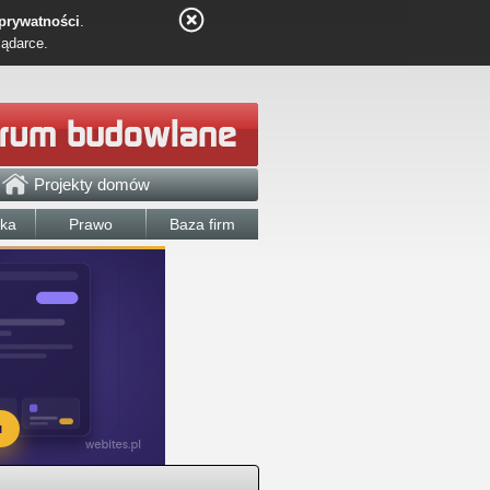
 prywatności
.
lądarce.
Projekty domów
łka
Prawo
Baza firm