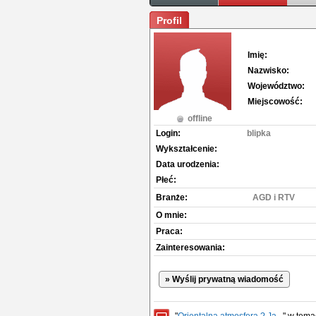
Profil
Imię:
Nazwisko:
Województwo:
Miejscowość:
offline
Login:
blipka
Wykształcenie:
Data urodzenia:
Płeć:
Branże:
AGD i RTV
O mnie:
Praca:
Zainteresowania:
» Wyślij prywatną wiadomość