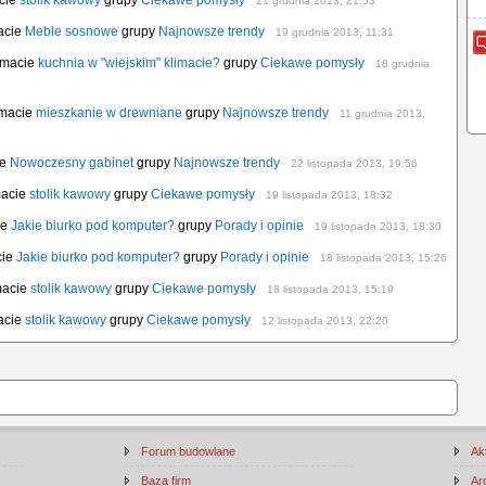
acie
stolik kawowy
grupy
Ciekawe pomysły
21 grudnia 2013, 21:53
acie
Meble sosnowe
grupy
Najnowsze trendy
19 grudnia 2013, 11:31
emacie
kuchnia w "wiejskim" klimacie?
grupy
Ciekawe pomysły
18 grudnia
emacie
mieszkanie w drewniane
grupy
Najnowsze trendy
11 grudnia 2013,
ie
Nowoczesny gabinet
grupy
Najnowsze trendy
22 listopada 2013, 19:56
macie
stolik kawowy
grupy
Ciekawe pomysły
19 listopada 2013, 18:32
ie
Jakie biurko pod komputer?
grupy
Porady i opinie
19 listopada 2013, 18:30
cie
Jakie biurko pod komputer?
grupy
Porady i opinie
18 listopada 2013, 15:26
macie
stolik kawowy
grupy
Ciekawe pomysły
18 listopada 2013, 15:19
acie
stolik kawowy
grupy
Ciekawe pomysły
12 listopada 2013, 22:20
Forum budowlane
Ak
Baza firm
Ar