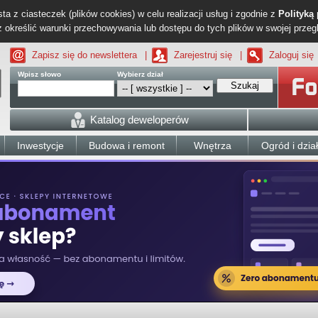
ta z ciasteczek (plików cookies) w celu realizacji usług i zgodnie z
Polityką
określić warunki przechowywania lub dostępu do tych plików w swojej przeg
Zapisz się do newslettera
|
Zarejestruj się
|
Zaloguj się
Wpisz słowo
Wybierz dział
Szukaj
Katalog deweloperów
Inwestycje
Budowa i remont
Wnętrza
Ogród i dzia