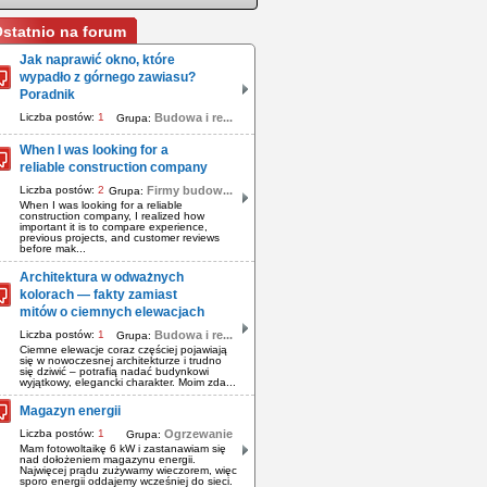
statnio na forum
Jak naprawić okno, które
wypadło z górnego zawiasu?
Poradnik
Liczba postów:
1
Budowa i re...
Grupa:
When I was looking for a
reliable construction company
Liczba postów:
2
Firmy budow...
Grupa:
When I was looking for a reliable
construction company, I realized how
important it is to compare experience,
previous projects, and customer reviews
before mak...
Architektura w odważnych
kolorach — fakty zamiast
mitów o ciemnych elewacjach
Liczba postów:
1
Budowa i re...
Grupa:
Ciemne elewacje coraz częściej pojawiają
się w nowoczesnej architekturze i trudno
się dziwić – potrafią nadać budynkowi
wyjątkowy, elegancki charakter. Moim zda...
Magazyn energii
Liczba postów:
1
Ogrzewanie
Grupa:
Mam fotowoltaikę 6 kW i zastanawiam się
nad dołożeniem magazynu energii.
Najwięcej prądu zużywamy wieczorem, więc
sporo energii oddajemy wcześniej do sieci.