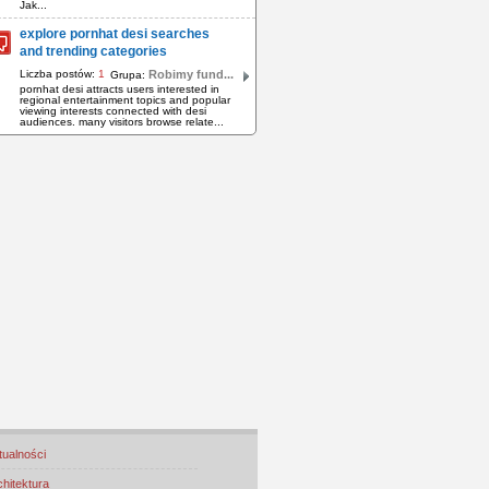
Jak...
explore pornhat desi searches
and trending categories
Liczba postów:
1
Robimy fund...
Grupa:
pornhat desi attracts users interested in
regional entertainment topics and popular
viewing interests connected with desi
audiences. many visitors browse relate...
tualności
chitektura