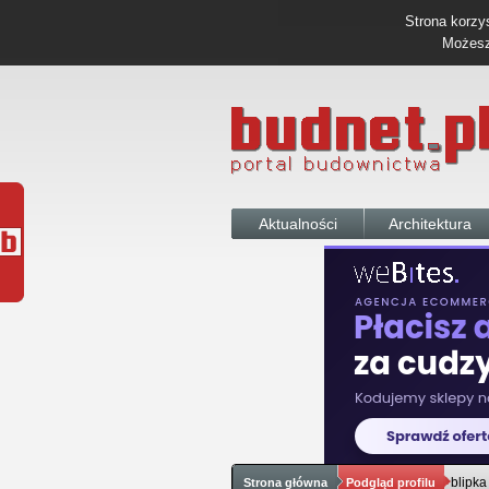
Strona korzys
Możesz 
Aktualności
Architektura
blipka
Strona główna
Podgląd profilu