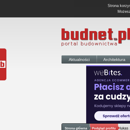
Strona korzys
Możesz 
Aktualności
Architektura
lukas
Strona główna
Podgląd profilu