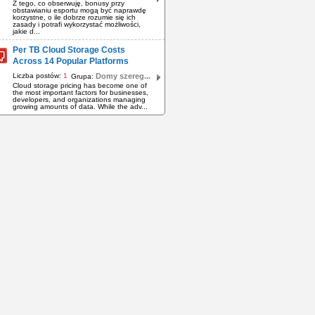
Z tego, co obserwuję, bonusy przy
obstawianiu esportu mogą być naprawdę
korzystne, o ile dobrze rozumie się ich
zasady i potrafi wykorzystać możliwości,
jakie d...
Per TB Cloud Storage Costs
Across 14 Popular Platforms
Liczba postów:
1
Domy szereg...
Grupa:
Cloud storage pricing has become one of
the most important factors for businesses,
developers, and organizations managing
growing amounts of data. While the adv...