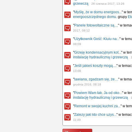
grzewczą
26 czerwca 2017, 13:26
"
Myślę, że w domu energoos...
" w t
energooszczędnego domu.
grupy
Ek
"
Panele fotowoltaiczne są....
" w tema
2017, 08:12
"
Użytkownik Gość: Kiuiu na...
" w tem
08:09
"
Grzeję kondensacyjnym kot...
" w te
instalację hydrauliczną i grzewczą
"
Jeśli jakieś koszty mogą....
" w tema
13:08
"
lawiana, zgadzam się, że....
" w tem
grudnia 2016, 08:18
"
Powiem Wam tak. Ja od oko...
" w t
instalację hydrauliczną i grzewczą
"
Remont w swojej kuchni za...
" w te
"
Zalezy jaki kto chce uzys...
" w tema
11:49