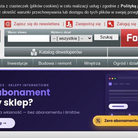
ta z ciasteczek (plików cookies) w celu realizacji usług i zgodnie z
Polityką
określić warunki przechowywania lub dostępu do tych plików w swojej przeg
Zapisz się do newslettera
|
Zarejestruj się
|
Zaloguj się
Wpisz słowo
Wybierz dział
Szukaj
Katalog deweloperów
Inwestycje
Budowa i remont
Wnętrza
Ogród i dzia