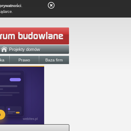
 prywatności
.
lądarce.
Projekty domów
łka
Prawo
Baza firm