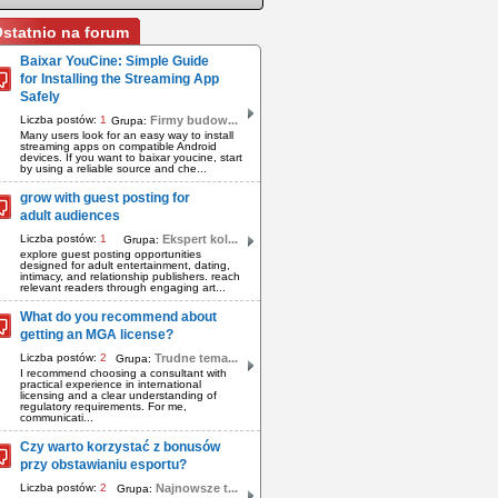
statnio na forum
Baixar YouCine: Simple Guide
for Installing the Streaming App
Safely
Liczba postów:
1
Firmy budow...
Grupa:
Many users look for an easy way to install
streaming apps on compatible Android
devices. If you want to baixar youcine, start
by using a reliable source and che...
grow with guest posting for
adult audiences
Liczba postów:
1
Ekspert kol...
Grupa:
explore guest posting opportunities
designed for adult entertainment, dating,
intimacy, and relationship publishers. reach
relevant readers through engaging art...
What do you recommend about
getting an MGA license?
Liczba postów:
2
Trudne tema...
Grupa:
I recommend choosing a consultant with
practical experience in international
licensing and a clear understanding of
regulatory requirements. For me,
communicati...
Czy warto korzystać z bonusów
przy obstawianiu esportu?
Liczba postów:
2
Najnowsze t...
Grupa: