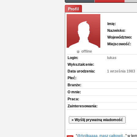
Profil
Imię:
Nazwisko:
Województwo:
Miejscowość:
offline
Login:
lukas
Wykształcenie:
Data urodzenia:
1 września 1983
Płeć:
Branże:
O mnie:
Praca:
Zainteresowania:
» Wyślij prywatną wiadomość
"
@Anitkaaaa, masz całkowit...
" w te