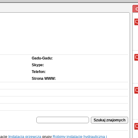
O
Gadu-Gadu:
Skype:
Telefon:
Strona WWW:
macie
Instalacja grzewcza
grupy
Robimy instalację hydrauliczną i