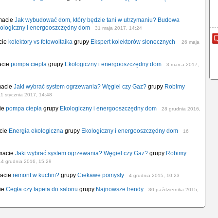
emacie
Jak wybudować dom, który będzie tani w utrzymaniu? Budowa
ologiczny i energooszczędny dom
31 maja 2017, 14:24
cie
kolektory vs fotowoltaika
grupy
Ekspert kolektorów słonecznych
26 maja
acie
pompa ciepła
grupy
Ekologiczny i energooszczędny dom
3 marca 2017,
macie
Jaki wybrać system ogrzewania? Węgiel czy Gaz?
grupy
Robimy
11 stycznia 2017, 14:48
cie
pompa ciepła
grupy
Ekologiczny i energooszczędny dom
28 grudnia 2016,
acie
Energia ekologiczna
grupy
Ekologiczny i energooszczędny dom
16
emacie
Jaki wybrać system ogrzewania? Węgiel czy Gaz?
grupy
Robimy
14 grudnia 2016, 15:29
macie
remont w kuchni?
grupy
Ciekawe pomysły
4 grudnia 2015, 10:23
cie
Cegła czy tapeta do salonu
grupy
Najnowsze trendy
30 października 2015,