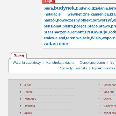
Tagi
budynek,
biura,
budynki,
działania,
farb
instalacje wewnętrzne,
kamienica,
kra
nadzór,
nowoczesny,
obiekt,
odtworzyć,
o
pensjonat,
piętro,
poręcz,
prace,
prawo,
p
renowacja,
przeznaczenie,
remont,
rod
stalowe,
styl,
teren,
wejście,
Wisła,
wsporni
zadaszenie
Szukaj
Warunki zabudowy
Konstrukcja dachu
Ocieplenie domu
Sch
Protokoły i wnioski
Rynek mieszka
O nas
Forum bu
Kontakt
Baza firm
Partnerzy
Galeria
Reklama
Projekty 
Opinie
Ogłoszenia