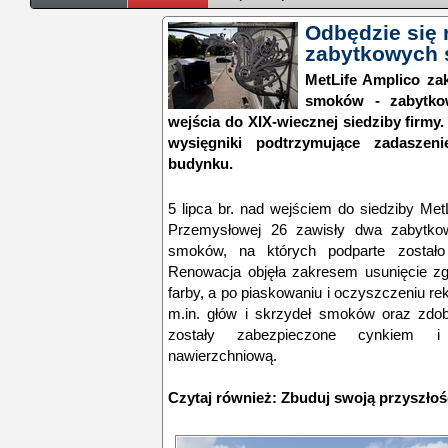
Odbędzie się 
zabytkowych 
MetLife Amplico za
smoków - zabytko
wejścia do XIX-wiecznej siedziby firm
wysięgniki podtrzymujące zadasze
budynku.
5 lipca br. nad wejściem do siedziby Met
Przemysłowej 26 zawisły dwa zabytkow
smoków, na których podparte zostało 
Renowacja objęła zakresem usunięcie zg
farby, a po piaskowaniu i oczyszczeniu r
m.in. głów i skrzydeł smoków oraz zdobi
zostały zabezpieczone cynkiem i
nawierzchniową.
Czytaj również:
Zbuduj swoją przyszłoś