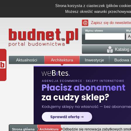
Strona korzysta z ciasteczek (plików cookies
Możesz określić warunki przechowywani
Zapisz się do newslette
Wpisz słowo
Wyb
Katalog
Aktualności
Architektura
Inwestycje
Budowa i
Odbędzie się renowacja zabytkowych smo
Strona główna
Architektura