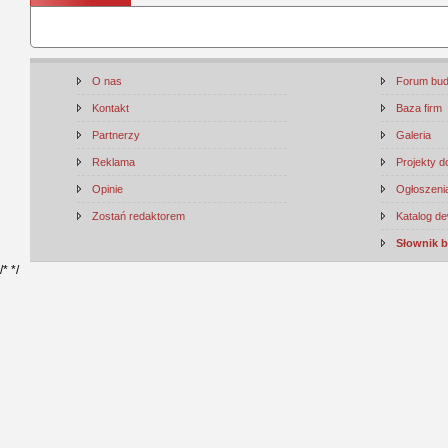
O nas
Forum bu
Kontakt
Baza firm
Partnerzy
Galeria
Reklama
Projekty 
Opinie
Ogłoszenia
Zostań redaktorem
Katalog d
Słownik 
/*
*/