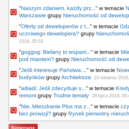
"
Naszym zdaniem, każdy prz...
" w temacie
N
Warszawie
grupy
Nieruchomość od dewelop
"
Oferty od deweloperów z t...
" w temacie
Gdz
uczciwego dewelopera?
grupy
Nieruchomoś
2016, 05:55
"
goggog: Bielany to wspani...
" w temacie
Mie
pod miastem?
grupy
Nieruchomość od dewe
"
Jeśli interesuje Państwa....
" w temacie
Nowo
budynków
grupy
Architektura
10 sierpnia 2016
"
adiadi: Jeśli zdecyduje s...
" w temacie
Kred
remont
grupy
Trudne tematy
28 lipca 2016, 05
"
Nie, Mieszkanie Plus ma z...
" w temacie
czy
bez prowizji?
grupy
Rynek pierwotny nieruc
Komentarze