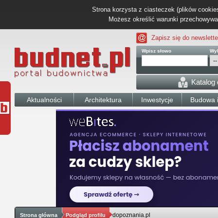
Strona korzysta z ciasteczek (plików cookies
Możesz określić warunki przechowywani
Zapisz się do newslette
Wpisz słowo
Wyb
Katalog
Aktualności
Architektura
Inwestycje
Budowa i
dopoznania.pl
Strona główna
Podgląd profilu