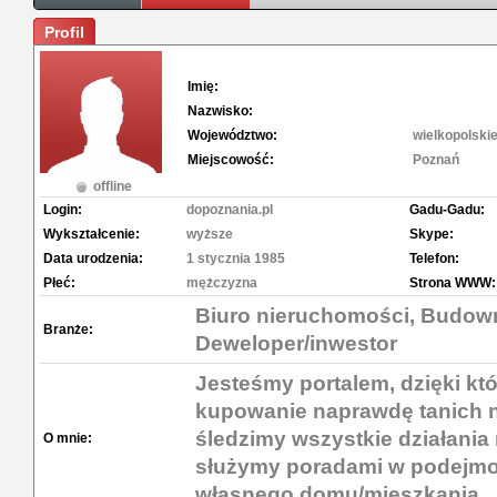
Profil
Imię:
Nazwisko:
Województwo:
wielkopolski
Miejscowość:
Poznań
offline
Login:
dopoznania.pl
Gadu-Gadu:
Wykształcenie:
wyższe
Skype:
Data urodzenia:
1 stycznia 1985
Telefon:
Płeć:
mężczyzna
Strona WWW:
Biuro nieruchomości, Budown
Branże:
Deweloper/inwestor
Jesteśmy portalem, dzięki kt
kupowanie naprawdę tanich 
śledzimy wszystkie działania
O mnie:
służymy poradami w podejmo
własnego domu/mieszkania.