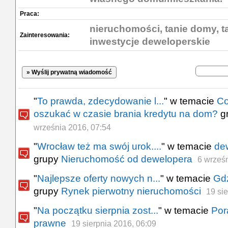
Praca:
nieruchomości, tanie domy, t
Zainteresowania:
inwestycje deweloperskie
» Wyślij prywatną wiadomość
"
To prawda, zdecydowanie l...
" w temacie
Co
oszukać w czasie brania kredytu na dom?
g
września 2016, 07:54
"
Wrocław też ma swój urok....
" w temacie
de
grupy
Nieruchomość od dewelopera
6 wrześn
"
Najlepsze oferty nowych n...
" w temacie
Gdz
grupy
Rynek pierwotny nieruchomości
19 si
"
Na początku sierpnia zost...
" w temacie
Por
prawne
19 sierpnia 2016, 06:09