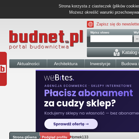
Strona korzysta z ciasteczek (plików cookies
Możesz określić warunki przechowywani
Zapisz się do newslette
Wpisz słowo
Wyb
Katalog
Aktualności
Architektura
Inwestycje
Budowa i
tomek133
Strona główna
Podgląd profilu