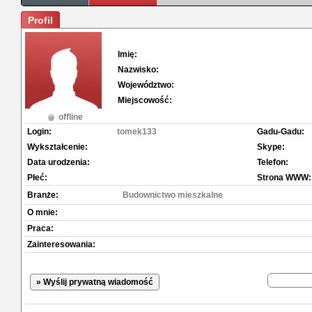
Profil
Imię:
Nazwisko:
Województwo:
Miejscowość:
offline
Login:
tomek133
Gadu-Gadu:
Wykształcenie:
Skype:
Data urodzenia:
Telefon:
Płeć:
Strona WWW:
Branże:
Budownictwo mieszkalne
O mnie:
Praca:
Zainteresowania:
» Wyślij prywatną wiadomość