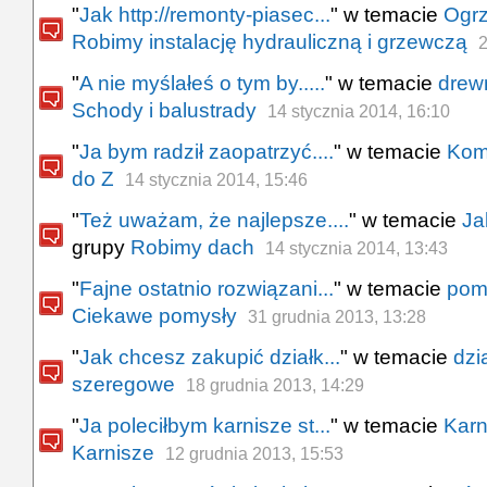
"
Jak http://remonty-piasec...
" w temacie
Ogr
Robimy instalację hydrauliczną i grzewczą
2
"
A nie myślałeś o tym by.....
" w temacie
drew
Schody i balustrady
14 stycznia 2014, 16:10
"
Ja bym radził zaopatrzyć....
" w temacie
Komi
do Z
14 stycznia 2014, 15:46
"
Też uważam, że najlepsze....
" w temacie
Ja
grupy
Robimy dach
14 stycznia 2014, 13:43
"
Fajne ostatnio rozwiązani...
" w temacie
pom
Ciekawe pomysły
31 grudnia 2013, 13:28
"
Jak chcesz zakupić działk...
" w temacie
dzia
szeregowe
18 grudnia 2013, 14:29
"
Ja poleciłbym karnisze st...
" w temacie
Karn
Karnisze
12 grudnia 2013, 15:53