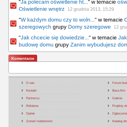
"
Ja polecam oświetlenie ht...
" w temacie
ośw
Oświetlenie wnętrz
12 grudnia 2013, 15:29
"
W każdym domu czy to woln...
" w temacie
C
szeregowych
grupy
Domy szeregowe
12 gru
"
Jak chcecie się dowiedzie...
" w temacie
Jak
budowę domu
grupy
Zanim wybudujesz do
Komentarze
O nas
Forum bu
Kontakt
Baza firm
Partnerzy
Galeria
Reklama
Projekty 
Opinie
Ogłoszenia
Zostań redaktorem
Katalog d