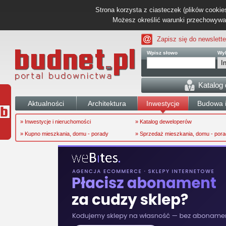
Strona korzysta z ciasteczek (plików cookies
Możesz określić warunki przechowywani
Zapisz się do newslette
Wpisz słowo
Wyb
Katalog
Aktualności
Architektura
Inwestycje
Budowa i
» Inwestycje i nieruchomości
» Katalog deweloperów
» Kupno mieszkania, domu - porady
» Sprzedaż mieszkania, domu - por