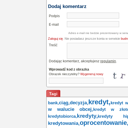
Dodaj komentarz
Podpis
E-mail
Adres e-mail nie bedzie prezentowany w serw
Zaloguj się
. Nie posiadasz jeszcze konta w serwisie
budne
Treść
Dodając komentarz, akceptujesz
regulamin
.
Wprowadź kod z obrazka
Obrazek nieczytelny?
Wygeneruj nowy
Tagi
kredyt,
ciąg,
decyzja,
bank,
kredyt w
w walucie obcej,
kredyt w złot
kredyty,
kredytobiorca,
kredyty hip
oprocentowanie
kredytowania,