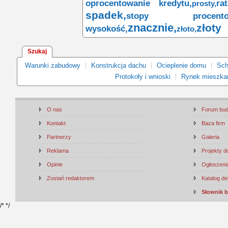
oprocentowanie kredytu,
ra
prosty,
spadek,
stopy procento
znacznie,
złoty
wysokość,
złoto,
Szukaj
Warunki zabudowy
Konstrukcja dachu
Ocieplenie domu
Sch
Protokoły i wnioski
Rynek mieszka
O nas
Forum bu
Kontakt
Baza firm
Partnerzy
Galeria
Reklama
Projekty 
Opinie
Ogłoszenia
Zostań redaktorem
Katalog d
Słownik 
/*
*/