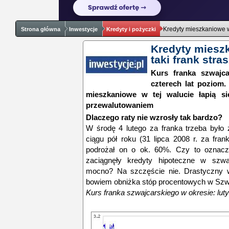
Kredyty mieszkaniowe w 
Strona główna
Inwestycje
Kredyty i pożyczki
Kredyty mieszk
taki frank stra
Kurs franka szwajca
czterech lat poziom.
mieszkaniowe w tej walucie łapią s
przewalutowaniem
Dlaczego raty nie wzrosły tak bardzo?
W środę 4 lutego za franka trzeba było 
ciągu pół roku (31 lipca 2008 r. za fran
podrożał on o ok. 60%. Czy to oznacza
zaciągnęły kredyty hipoteczne w szwaj
mocno? Na szczęście nie. Drastyczny w
bowiem obniżka stóp procentowych w Szwa
Kurs franka szwajcarskiego w okresie: luty