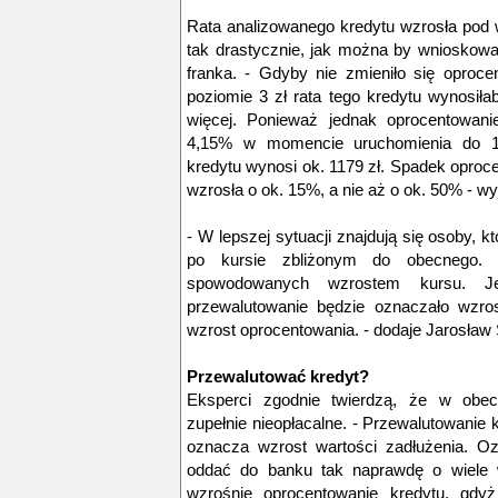
Rata analizowanego kredytu wzrosła pod w
tak drastycznie, jak można by wnioskowa
franka. - Gdyby nie zmieniło się oproce
poziomie 3 zł rata tego kredytu wynosiłab
więcej. Ponieważ jednak oprocentowani
4,15% w momencie uruchomienia do 1,9
kredytu wynosi ok. 1179 zł. Spadek oproc
wzrosła o ok. 15%, a nie aż o ok. 50% - wy
- W lepszej sytuacji znajdują się osoby, k
po kursie zbliżonym do obecnego. 
spowodowanych wzrostem kursu. J
przewalutowanie będzie oznaczało wzro
wzrost oprocentowania. - dodaje Jarosław
Przewalutować kredyt?
Eksperci zgodnie twierdzą, że w obecn
zupełnie nieopłacalne. - Przewalutowanie
oznacza wzrost wartości zadłużenia. O
oddać do banku tak naprawdę o wiele w
wzrośnie oprocentowanie kredytu, gdy