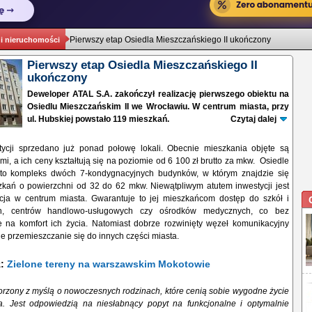
Pierwszy etap Osiedla Mieszczańskiego II ukończony
 i nieruchomości
Pierwszy etap Osiedla Mieszczańskiego II
ukończony
Deweloper ATAL S.A. zakończył realizację pierwszego obiektu na
Osiedlu Mieszczańskim II we Wrocławiu. W centrum miasta, przy
ul. Hubskiej powstało 119 mieszkań.
Czytaj dalej
ycji sprzedano już ponad połowę lokali. Obecnie mieszkania objęte są
mi, a ich ceny kształtują się na poziomie od 6 100 zł brutto za mkw. Osiedle
 to kompleks dwóch 7-kondygnacyjnych budynków, w którym znajdzie się
zkań o powierzchni od 32 do 62 mkw. Niewątpliwym atutem inwestycji jest
cja w centrum miasta. Gwarantuje to jej mieszkańcom dostęp do szkół i
ch, centrów handlowo-usługowych czy ośrodków medycznych, co bez
e na komfort ich życia. Natomiast dobrze rozwinięty węzeł komunikacyjny
 przemieszczanie się do innych części miasta.
ż:
Zielone tereny na warszawskim Mokotowie
worzony z myślą o nowoczesnych rodzinach, które cenią sobie wygodne życie
. Jest odpowiedzią na niesłabnący popyt na funkcjonalne i optymalnie