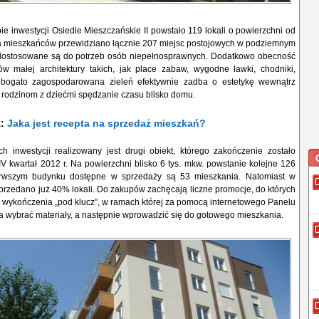
e inwestycji Osiedle Mieszczańskie II
powstało 119 lokali o powierzchni od
a mieszkańców przewidziano łącznie 207 miejsc postojowych w podziemnym
dostosowane są do potrzeb osób niepełnosprawnych. Dodatkowo obecność
ów małej architektury takich, jak place zabaw, wygodne ławki, chodniki,
z bogato zagospodarowana zieleń efektywnie zadba o estetykę wewnątrz
i rodzinom z dziećmi spędzanie czasu blisko domu.
ż:
Jaka jest recepta na sprzedaż mieszkań?
 inwestycji realizowany jest drugi obiekt, którego zakończenie zostało
 kwartał 2012 r. Na powierzchni blisko 6 tys. mkw. powstanie kolejne 126
rwszym budynku dostępne w sprzedaży są 53 mieszkania. Natomiast w
przedano już 40% lokali. Do zakupów zachęcają liczne promocje, do których
a wykończenia „pod klucz”, w ramach której za pomocą internetowego Panelu
wybrać materiały, a następnie wprowadzić się do gotowego mieszkania.