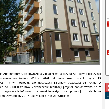
a Apartamenty Agrestowa Aleja zlokalizowana przy ul. Agresowej cieszy się
owaniem Wrocławian. W lipcu ATAL odnotował rekordową liczbę aż 19
zkań na tym osiedlu. Do dyspozycji Klientów pozostają 93 lokale w
ach od 5800 zł za mkw. Zakończenie realizacji projektu zaplanowano na IV
Szczegółowych informacji na temat inwestycji oraz promocji udziela biuro
okalizowane przy ul. Krakowskiej 37/45 we Wrocławiu.