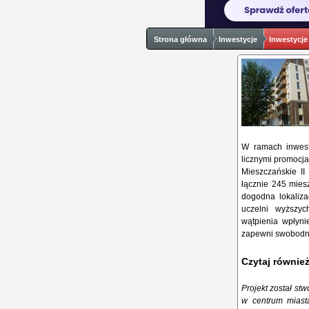
Strona główna
Inwestycje
Inwestycje
W ramach inwest
licznymi promocja
Mieszczańskie II
łącznie 245 mies
dogodna lokaliza
uczelni wyższy
wątpienia wpłyni
zapewni swobodne
Czytaj równie
Projekt został st
w centrum miasta