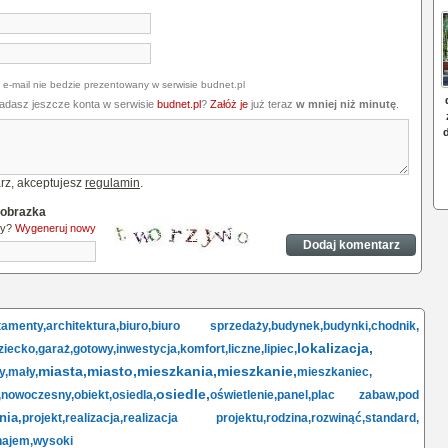
 e-mail nie bedzie prezentowany w serwisie budnet.pl
iadasz jeszcze konta w serwisie
budnet.pl
?
Załóż je
już teraz
w mniej niż minutę
.
rz, akceptujesz
regulamin
.
 obrazka
ny?
Wygeneruj nowy
tamenty,
architektura,
biuro,
biuro sprzedaży,
budynek,
budynki,
chodnik,
lokalizacja,
ziecko,
garaż,
gotowy,
inwestycja,
komfort,
liczne,
lipiec,
miasta,
miasto,
mieszkania,
mieszkanie,
y,
mały,
mieszkaniec,
osiedle,
,
nowoczesny,
obiekt,
osiedla,
oświetlenie,
panel,
plac zabaw,
pod
nia,
projekt,
realizacja,
realizacja projektu,
rodzina,
rozwinąć,
standard,
ajem,
wysoki