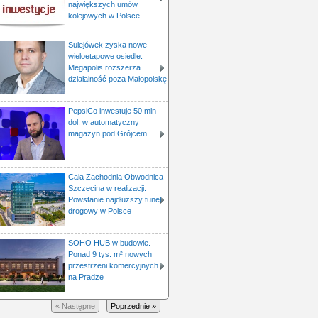
największych umów
kolejowych w Polsce
Sulejówek zyska nowe
wieloetapowe osiedle.
Megapolis rozszerza
działalność poza Małopolskę
PepsiCo inwestuje 50 mln
dol. w automatyczny
magazyn pod Grójcem
Cała Zachodnia Obwodnica
Szczecina w realizacji.
Powstanie najdłuższy tunel
drogowy w Polsce
SOHO HUB w budowie.
Ponad 9 tys. m² nowych
przestrzeni komercyjnych
na Pradze
« Następne
Poprzednie »