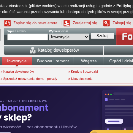
ta z ciasteczek (plików cookies) w celu realizacji usług i zgodnie z
Polityką
określić warunki przechowywania lub dostępu do tych plików w swojej przeg
Zapisz się do newslettera
|
Zarejestruj się
|
Zaloguj się
Wpisz słowo
Wybierz dział
Szukaj
Katalog deweloperów
Inwestycje
Budowa i remont
Wnętrza
Ogród i dzia
» Katalog deweloperów
» Kredyty i pożyczki
» Sprzedaż mieszkania, domu - porady
» Ubezpieczenia