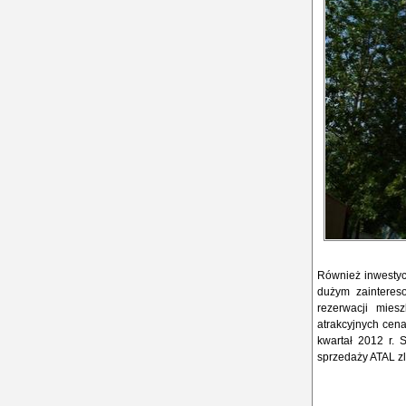
Również inwestycj
dużym zainteres
rezerwacji mies
atrakcyjnych cen
kwartał 2012 r. 
sprzedaży ATAL zl