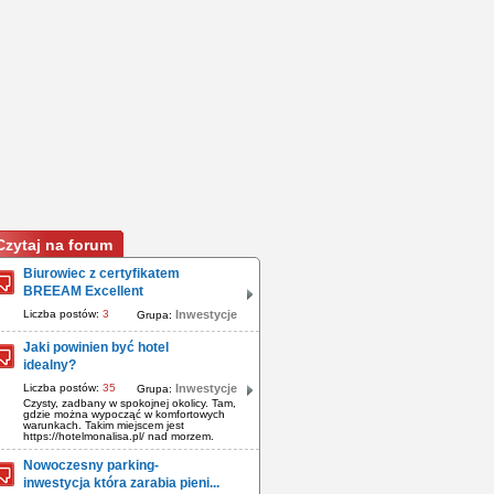
Czytaj na forum
Biurowiec z certyfikatem
BREEAM Excellent
Liczba postów:
3
Inwestycje
Grupa:
Jaki powinien być hotel
idealny?
Liczba postów:
35
Inwestycje
Grupa:
Czysty, zadbany w spokojnej okolicy. Tam,
gdzie można wypocząć w komfortowych
warunkach. Takim miejscem jest
https://hotelmonalisa.pl/ nad morzem.
Nowoczesny parking-
inwestycja która zarabia pieni...