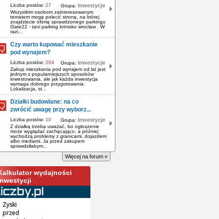
Liczba postów:
27
Inwestycje
Grupa:
Wszystkim osobom zainteresowanym
tematem mogę polecić stronę, na której
znajdziecie ofertę sprawdzonego parkingu
Gate22 - tani parking lotnisko wrocław . W
razi...
Czy warto kupować mieszkanie
pod wynajem?
Liczba postów:
204
Inwestycje
Grupa:
Zakup mieszkania pod wynajem od lat jest
jednym z popularniejszych sposobów
inwestowania, ale jak każda inwestycja
wymaga dobrego przygotowania.
Lokalizacja, st...
Działki budowlane: na co
zwrócić uwagę przy wyborz...
Liczba postów:
10
Inwestycje
Grupa:
Z działką trzeba uważać, bo ogłoszenie
może wyglądać zachęcająco, a później
wychodzą problemy z granicami, dojazdem
albo mediami. Ja przed zakupem
sprawdziłabym...
Więcej na forum »
Kalkulator wydajności
inwestycji