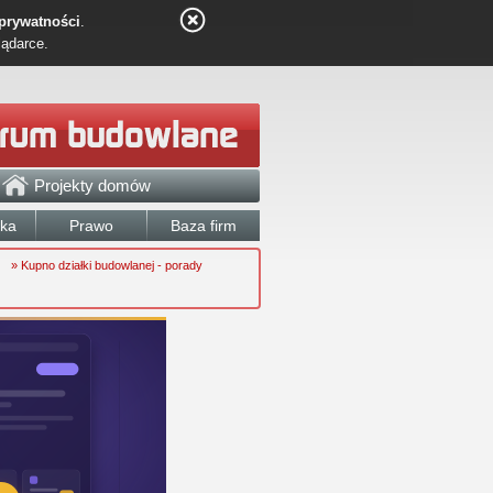
 prywatności
.
lądarce.
Projekty domów
łka
Prawo
Baza firm
» Kupno działki budowlanej - porady