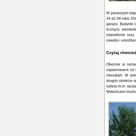
W pierwszym etapi
34 do 58 mkw. Dl
garażu. Budynki 
licznych element
oświetlenie ora
osiedla i umożliw
Czytaj równie
Obecnie w ramach
zaplanowane na IV
mieszkań. W pie
drugim obiekcie s
należy m.in. opcj
Wykończeń można 