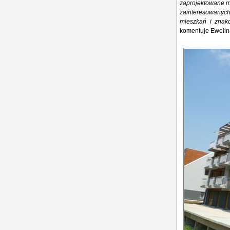
zaprojektowane m
zainteresowany
mieszkań i znako
komentuje Ewelina