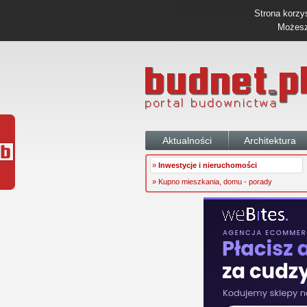
Strona korzys
Możesz 
Aktualności
Architektura
»
Inwestycje i nieruchomości
» Kupno mieszkania, domu - porady