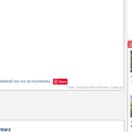
Odwiedź nas też na Facebooku
Save
Źródło: On Board Public Relations / budnet.pl
ntarz