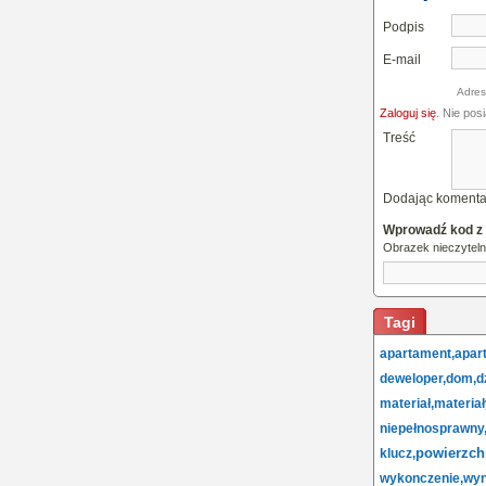
Podpis
E-mail
Adres
Zaloguj się
. Nie pos
Treść
Dodając komenta
Wprowadź kod z
Obrazek nieczytel
Tagi
apartament,
apar
deweloper,
dom,
d
materiał,
materiał
niepełnosprawny
powierzch
klucz,
wykonczenie,
wyn