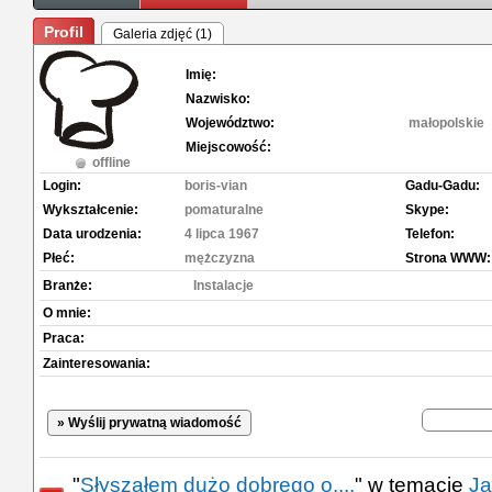
Profil
Galeria zdjęć (1)
Imię:
Nazwisko:
Województwo:
małopolskie
Miejscowość:
offline
Login:
boris-vian
Gadu-Gadu:
Wykształcenie:
pomaturalne
Skype:
Data urodzenia:
4 lipca 1967
Telefon:
Płeć:
mężczyzna
Strona WWW:
Branże:
Instalacje
O mnie:
Praca:
Zainteresowania:
» Wyślij prywatną wiadomość
"
Słyszałem dużo dobrego o....
" w temacie
Ja