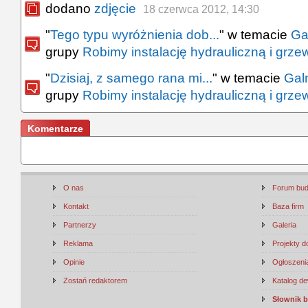
dodano
zdjęcie
18 czerwca 2012, 14:30
"
Tego typu wyróżnienia dob...
" w temacie
Ga
grupy
Robimy instalację hydrauliczną i grz
"
Dzisiaj, z samego rana mi...
" w temacie
Gal
grupy
Robimy instalację hydrauliczną i grz
Komentarze
O nas
Forum bu
Kontakt
Baza firm
Partnerzy
Galeria
Reklama
Projekty 
Opinie
Ogłoszenia
Zostań redaktorem
Katalog d
Słownik 