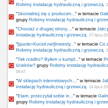
Robimy instalację hydrauliczną i grzewczą
2
"
Skontaktuj się z producen...
" w temacie
Gal
grupy
Robimy instalację hydrauliczną i grz
"
Chociaż z drugiej strony....
" w temacie
Jaki 
instalację hydrauliczną i grzewczą
27 lipca 2
"
[quote=Kociol.net]Inwesty...
" w temacie
Co 
Robimy instalację hydrauliczną i grzewczą
2
"
Tak rzadko? Byłem u kumpl...
" w temacie
P
ścieków?
grupy
Robimy instalację hydraulic
09:47
"
W sklepach internetowych....
" w temacie
Jak
instalację hydrauliczną i grzewczą
24 lipca 2
"
Etam, przeczytał sobie in...
" w temacie
Galm
grupy
Robimy instalację hydrauliczną i grz