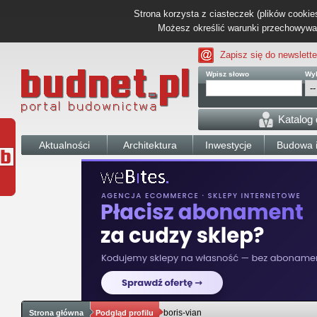
Strona korzysta z ciasteczek (plików cookies
Możesz określić warunki przechowywani
Zapisz się do newslette
Wpisz słowo
Wyb
Katalog
Aktualności
Architektura
Inwestycje
Budowa i
boris-vian
Strona główna
Podgląd profilu