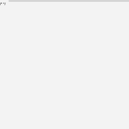
/*
*/