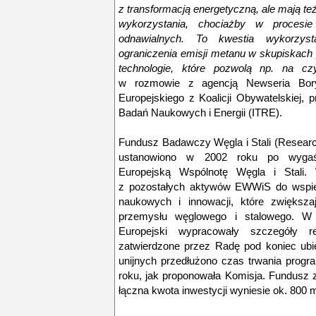
z transformacją energetyczną, ale mają t
wykorzystania, chociażby w procesi
odnawialnych. To kwestia wykorzyst
ograniczenia emisji metanu w skupiskach
technologie, które pozwolą np. na czy
w rozmowie z agencją Newseria Bor
Europejskiego z Koalicji Obywatelskiej,
Badań Naukowych i Energii (ITRE).
Fundusz Badawczy Węgla i Stali (Researc
ustanowiono w 2002 roku po wygaśni
Europejską Wspólnotę Węgla i Stali. 
z pozostałych aktywów EWWiS do wspier
naukowych i innowacji, które zwiększa
przemysłu węglowego i stalowego. 
Europejski wypracowały szczegóły r
zatwierdzone przez Radę pod koniec ubie
unijnych przedłużono czas trwania prog
roku, jak proponowała Komisja. Fundusz 
łączna kwota inwestycji wyniesie ok. 800 m