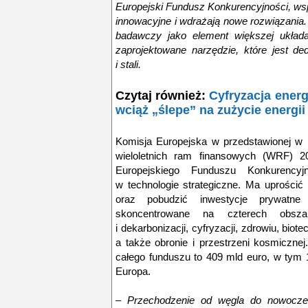
Europejski Fundusz Konkurencyjności, wsp
innowacyjne i wdrażają nowe rozwiązania.
badawczy jako element większej układan
zaprojektowane narzędzie, które jest 
i stali.
Czytaj również:
Cyfryzacja energ
wciąż „ślepe” na zużycie energii
Komisja Europejska w przedstawionej w 
wieloletnich ram finansowych (WRF) 20
Europejskiego Funduszu Konkurencyj
w technologie strategiczne. Ma uprościć 
oraz pobudzić inwestycje prywatne
skoncentrowane na czterech obszara
i dekarbonizacji, cyfryzacji, zdrowiu, biote
a także obronie i przestrzeni kosmiczn
całego funduszu to 409 mld euro, w tym
Europa.
–
Przechodzenie od węgla do nowoczesn