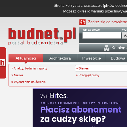
Strona korzysta z ciasteczek (plików cookies
Możesz określić warunki przechowywani
Zapisz się do newslette
Wpisz słowo
Wyb
Katalog
Aktualności
Architektura
Inwestycje
Budowa i
» Analizy, badania, raporty
»
Biznes
» Nauka
» Przegląd prasy
» Wydarzenia na świecie