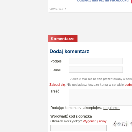
Odwiedź nas też na Facebooku
2026-07-07
Komentarze
Dodaj komentarz
Podpis
E-mail
Adres e-mail nie bedzie prezentowany w serw
Zaloguj się
. Nie posiadasz jeszcze konta w serwisie
budne
Treść
Dodając komentarz, akceptujesz
regulamin
.
Wprowadź kod z obrazka
Obrazek nieczytelny?
Wygeneruj nowy