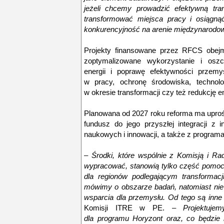
jeżeli chcemy prowadzić efektywną tra
transformować miejsca pracy i osiągnąć 
konkurencyjność na arenie międzynarodo
Projekty finansowane przez RFCS obejmuj
zoptymalizowane wykorzystanie i osz
energii i poprawę efektywności przemy
w pracy, ochronę środowiska, technolo
w okresie transformacji czy też redukcję emi
Planowana od 2027 roku reforma ma uprośc
fundusz do jego przyszłej integracji z
naukowych i innowacji, a także z program
– Środki, które wspólnie z Komisją i Ra
wypracować, stanowią tylko część pomocy
dla regionów podlegającym transformac
mówimy o obszarze badań, natomiast nie
wsparcia dla przemysłu. Od tego są inne
Komisji ITRE w PE. –
Projektuje
dla programu Horyzont oraz, co będzie