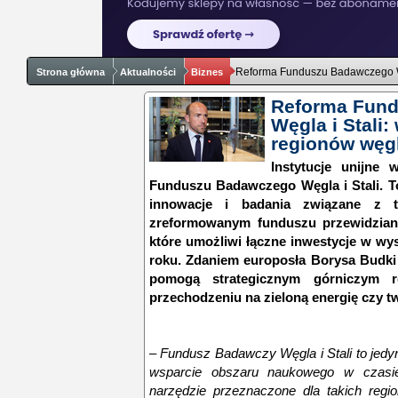
Reforma Funduszu Badawczego Wę
Strona główna
Aktualności
Biznes
Reforma Fun
Węgla i Stali:
regionów węg
Instytucje unijne 
Funduszu Badawczego Węgla i Stali. T
innowacje i badania związane z t
zreformowanym funduszu przewidzian
które umożliwi łączne inwestycje w wy
roku. Zdaniem europosła Borysa Budki 
pomogą strategicznym górniczym r
przechodzeniu na zieloną energię czy t
–
Fundusz Badawczy Węgla i Stali to jedyn
wsparcie obszaru naukowego w czasie 
narzędzie przeznaczone dla takich regi