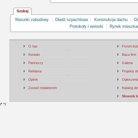
Szukaj
Warunki zabudowy
Gładź szpachlowa
Konstrukcja dachu
Oc
Protokoły i wnioski
Rynek mieszka
O nas
Forum bu
Kontakt
Baza firm
Partnerzy
Galeria
Reklama
Projekty 
Opinie
Ogłoszenia
Zostań redaktorem
Katalog d
Słownik 
/*
*/