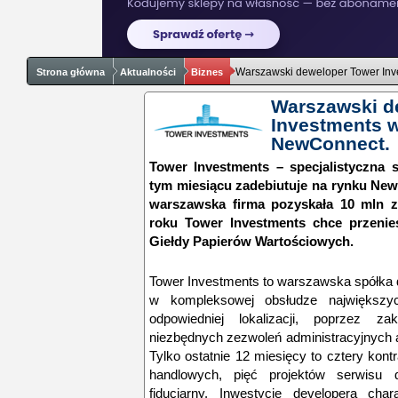
Warszawski deweloper Tower Inv
Strona główna
Aktualności
Biznes
Warszawski d
Investments 
NewConnect.
Tower Investments – specjalistyczna 
tym miesiącu zadebiutuje na rynku NewC
warszawska firma pozyskała 10 mln zł
roku Tower Investments chce przenie
Giełdy Papierów Wartościowych.
Tower Investments to warszawska spółka d
w kompleksowej obsłudze największy
odpowiedniej lokalizacji, poprzez z
niezbędnych zezwoleń administracyjnych aż
Tylko ostatnie 12 miesięcy to cztery kont
handlowych, pięć projektów serwisu d
fiducjarny. Inwestycje developera char