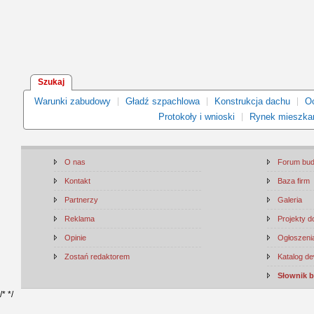
Szukaj
Warunki zabudowy
Gładź szpachlowa
Konstrukcja dachu
Oc
Protokoły i wnioski
Rynek mieszka
O nas
Forum bu
Kontakt
Baza firm
Partnerzy
Galeria
Reklama
Projekty 
Opinie
Ogłoszenia
Zostań redaktorem
Katalog d
Słownik 
/*
*/