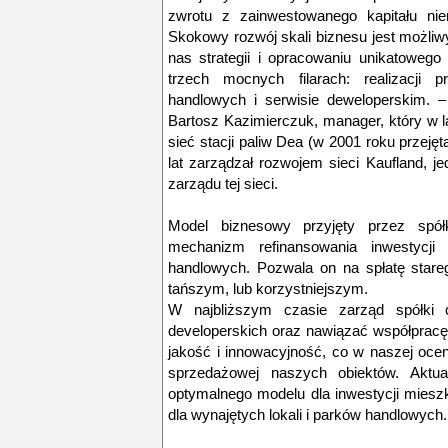
zwrotu z zainwestowanego kapitału ni
Skokowy rozwój skali biznesu jest możliw
nas strategii i opracowaniu unikatoweg
trzech mocnych filarach: realizacji p
handlowych i serwisie deweloperskim. 
Bartosz Kazimierczuk, manager, który w l
sieć stacji paliw Dea (w 2001 roku przejęt
lat zarządzał rozwojem sieci Kaufland, j
zarządu tej sieci.
Model biznesowy przyjęty przez spółk
mechanizm refinansowania inwestycji 
handlowych. Pozwala on na spłatę star
tańszym, lub korzystniejszym.
W najbliższym czasie zarząd spółki 
developerskich oraz nawiązać współprac
jakość i innowacyjność, co w naszej oce
sprzedażowej naszych obiektów. Aktua
optymalnego modelu dla inwestycji mies
dla wynajętych lokali i parków handlowych.