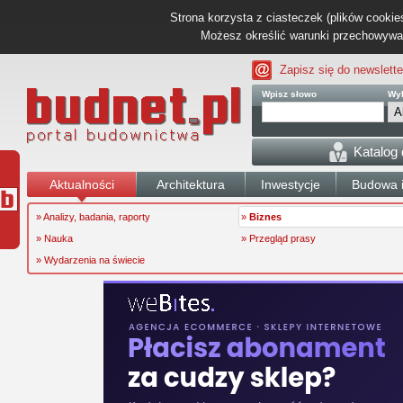
Strona korzysta z ciasteczek (plików cookies
Możesz określić warunki przechowywani
Zapisz się do newslette
Wpisz słowo
Wyb
Katalog
Aktualności
Architektura
Inwestycje
Budowa i
» Analizy, badania, raporty
»
Biznes
» Nauka
» Przegląd prasy
» Wydarzenia na świecie