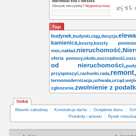
Wprowadź kod z obrazka
Obrazek nieczytelny?
Wygeneruj nowy
Tagi
elewa
budynek,
budynki,
ciąg,
decyzja,
kamienica,
koszty,
koszty poniesio
nieruchomość,
Nie
moc,
nakład,
oferta pomocy,
około,
oszczędność,
oszc
od nieruchomości,
pods
remont,
przyspieszyć,
rachunki,
rada,
termomodernizacja,
uchwała,
urząd,
wejśc
zwolnienie z podat
zgłoszenie,
Szukaj
Warunki zabudowy
Konstrukcja dachu
Ocieplenie domu
Sch
Protokoły i wnioski
Rynek mieszka
O nas
Forum bu