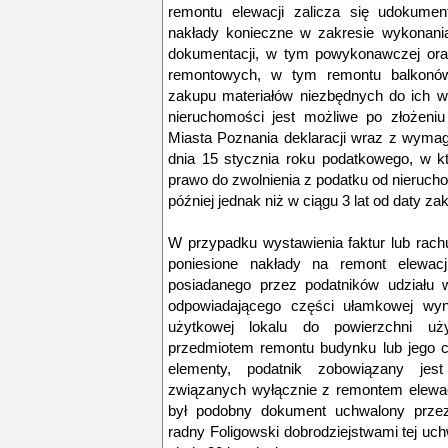
remontu elewacji zalicza się udokumen
nakłady konieczne w zakresie wykonania
dokumentacji, w tym powykonawczej or
remontowych, w tym remontu balkonów,
zakupu materiałów niezbędnych do ich w
nieruchomości jest możliwe po złożen
Miasta Poznania deklaracji wraz z wymag
dnia 15 stycznia roku podatkowego, w k
prawo do zwolnienia z podatku od nierucho
później jednak niż w ciągu 3 lat od daty z
W przypadku wystawienia faktur lub rac
poniesione nakłady na remont elewacji
posiadanego przez podatników udziału 
odpowiadającego części ułamkowej wyni
użytkowej lokalu do powierzchni uż
przedmiotem remontu budynku lub jego cz
elementy, podatnik zobowiązany je
związanych wyłącznie z remontem elewacji
był podobny dokument uchwalony prze
radny Foligowski dobrodziejstwami tej uchw