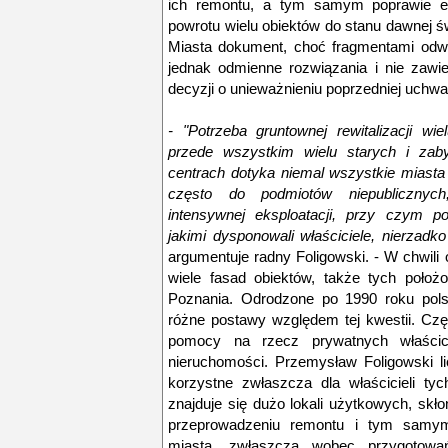
ich remontu, a tym samym poprawie est
powrotu wielu obiektów do stanu dawnej ś
Miasta dokument, choć fragmentami odwo
jednak odmienne rozwiązania i nie zawie
decyzji o unieważnieniu poprzedniej uchwa
- "Potrzeba gruntownej rewitalizacji w
przede wszystkim wielu starych i zab
centrach dotyka niemal wszystkie miasta
często do podmiotów niepublicznych
intensywnej eksploatacji, przy czym p
jakimi dysponowali właściciele, nierzadk
argumentuje radny Foligowski. - W chwili o
wiele fasad obiektów, także tych położ
Poznania. Odrodzone po 1990 roku pols
różne postawy względem tej kwestii. Cz
pomocy na rzecz prywatnych właścic
nieruchomości. Przemysław Foligowski l
korzystne zwłaszcza dla właścicieli ty
znajduje się dużo lokali użytkowych, skło
przeprowadzeniu remontu i tym samym 
miasta, zwłaszcza wobec przygotow