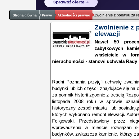
Zwolnienie z podatku za r
Strona główna
Prawo
Aktualności prawne
Zwolnienie z 
elewacji
Nawet 50 procen
zabytkowych kami
właściciele w fo
nieruchomości - stanowi uchwała Rady 
Radni Poznania przyjęli uchwałę zwalni
budynki lub ich części, znajdujące się n
za pomnik historii zgodnie z treścią Roz
listopada 2008 roku w sprawie uznani
historyczny zespół miasta" lub posiadaj
których wykonano remont elewacji. Autor
Foligowski. Przedstawiony przez nie
wprowadzenia w mieście rozwiązań słu
budynków, zwłaszcza kamienic, którzy z