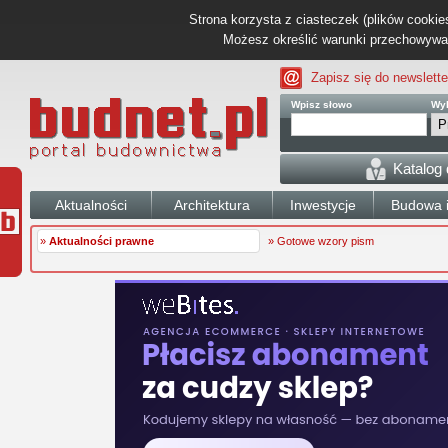
Strona korzysta z ciasteczek (plików cookies
Możesz określić warunki przechowywani
Zapisz się do newslette
Wpisz słowo
Wyb
Katalog
Aktualności
Architektura
Inwestycje
Budowa i
»
Aktualności prawne
» Gotowe wzory pism