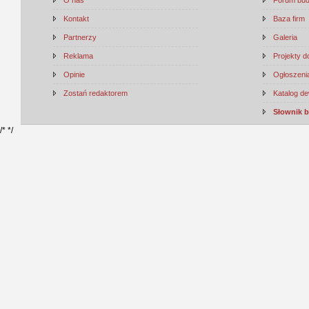
Kontakt
Baza firm
Partnerzy
Galeria
Reklama
Projekty 
Opinie
Ogłoszenia
Zostań redaktorem
Katalog d
Słownik 
/*
*/