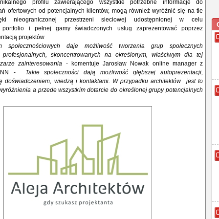
nikalnego profilu zawierającego wszystkie potrzebne informacje do
ń ofertowych od potencjalnych klientów, mogą również wyróżnić się na tle
ięki nieograniczonej przestrzeni sieciowej udostępnionej w celu
 portfolio i pełnej gamy świadczonych usług zaprezentować poprzez
ntacją projektów
rm społecznościowych daje możliwość tworzenia grup społecznych
 profesjonalnych, skoncentrowanych na określonym, właściwym dla tej
zarze zainteresowania
- komentuje Jarosław Nowak online manager z
CCANN -
Takie społeczności dają możliwość głębszej autoprezentacji,
ię doświadczeniem, wiedzą i kontaktami. W przypadku architektów jest to
yróżnienia a przede wszystkim dotarcie do określonej grupy potencjalnych