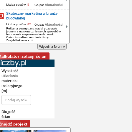
Liczba postów:
5
Aktualności
Grupa:
Skuteczny marketing w branży
budowlanej
Liczba postów:
82
Aktualności
Grupa:
Reklama zewnętrzna nadal pozostaje
jednym z najskuteczniejszych sposobów
budowania rozpoznawalności marki.
Ostatnio trafiłem na oferte firmy
ZnajdzReklame - htt...
Więcej na forum »
Kalkulator izolacji ścian
Znajdź projekt