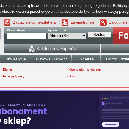
ta z ciasteczek (plików cookies) w celu realizacji usług i zgodnie z
Polityką
określić warunki przechowywania lub dostępu do tych plików w swojej przeg
Zapisz się do newslettera
|
Zarejestruj się
|
Zaloguj się
Wpisz słowo
Wybierz dział
Szukaj
Katalog deweloperów
Inwestycje
Budowa i remont
Wnętrza
Ogród i dzia
» Biznes
» Kalendarium wydarzeń
» Przegląd prasy
» Sport