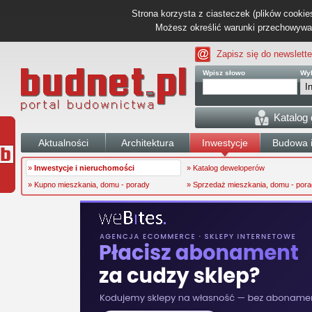
Strona korzysta z ciasteczek (plików cookies
Możesz określić warunki przechowywani
Zapisz się do newslette
Wpisz słowo
Wyb
Katalog
Aktualności
Architektura
Inwestycje
Budowa i
»
Inwestycje i nieruchomości
» Katalog deweloperów
» Kupno mieszkania, domu - porady
» Sprzedaż mieszkania, domu - por