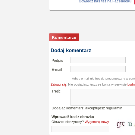
Odwiedź nas też na Facebooku
Komentarze
Dodaj komentarz
Podpis
E-mail
Adres e-mail nie bedzie prezentowany w serw
Zaloguj się
. Nie posiadasz jeszcze konta w serwisie
budne
Treść
Dodając komentarz, akceptujesz
regulamin
.
Wprowadź kod z obrazka
Obrazek nieczytelny?
Wygeneruj nowy