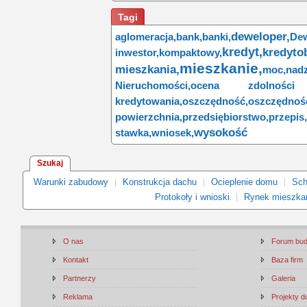
Tagi
deweloper,
aglomeracja,
bank,
banki,
Dew
kredyt,
kredyto
inwestor,
kompaktowy,
mieszkanie,
mieszkania,
moc,
nadz
Nieruchomości,
ocena zdolności 
kredytowania,
oszczędność,
oszczędnośc
powierzchnia,
przedsiębiorstwo,
przepis,
wysokość
stawka,
wniosek,
Szukaj
Warunki zabudowy
Konstrukcja dachu
Ocieplenie domu
Sch
Protokoły i wnioski
Rynek mieszka
O nas
Forum bu
Kontakt
Baza firm
Partnerzy
Galeria
Reklama
Projekty 