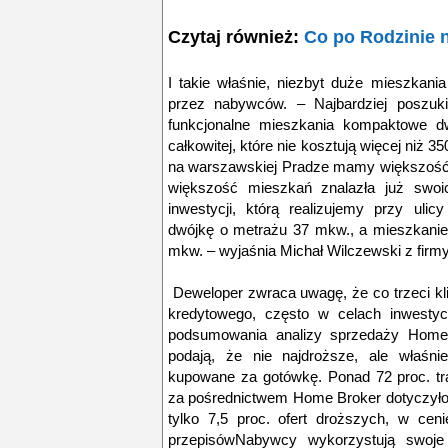
Czytaj również:
Co po Rodzinie 
I takie właśnie, niezbyt duże mieszkani
przez nabywców. – Najbardziej poszuki
funkcjonalne mieszkania kompaktowe dw
całkowitej, które nie kosztują więcej niż 35
na warszawskiej Pradze mamy większość t
większość mieszkań znalazła już swoic
inwestycji, którą realizujemy przy uli
dwójkę o metrażu 37 mkw., a mieszkanie
mkw. – wyjaśnia Michał Wilczewski z fi
Deweloper zwraca uwagę, że co trzeci kl
kredytowego, często w celach inwestyc
podsumowania analizy sprzedaży Home B
podają, że nie najdroższe, ale właśnie
kupowane za gotówkę. Ponad 72 proc. t
za pośrednictwem Home Broker dotyczyło 
tylko 7,5 proc. ofert droższych, w ceni
przepisówNabywcy wykorzystują swoje 