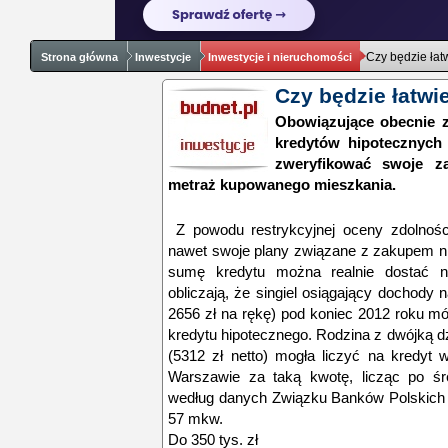
Czy będzie łatw
Strona główna
Inwestycje
Inwestycje i nieruchomości
Czy będzie łatwie
Obowiązujące obecnie z
kredytów hipotecznych 
zweryfikować swoje z
metraż kupowanego mieszkania.
Z powodu restrykcyjnej oceny zdolnośc
nawet swoje plany związane z zakupem ni
sumę kredytu można realnie dostać n
obliczają, że singiel osiągający dochody n
2656 zł na rękę) pod koniec 2012 roku mó
kredytu hipotecznego. Rodzina z dwójką dz
(5312 zł netto) mogła liczyć na kredyt
Warszawie za taką kwotę, licząc po śre
według danych Związku Banków Polskich 
57 mkw.
Do 350 tys. zł