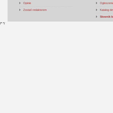
Opinie
Ogłoszenia
Zostań redaktorem
Katalog d
Słownik 
/*
*/