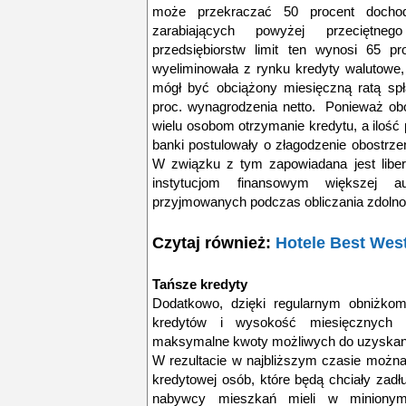
może przekraczać 50 procent docho
zarabiających powyżej przeciętne
przedsiębiorstw limit ten wynosi 65 p
wyeliminowała z rynku kredyty walutowe,
mógł być obciążony miesięczną ratą sp
proc. wynagrodzenia netto. Ponieważ obo
wielu osobom otrzymanie kredytu, a iloś
banki postulowały o złagodzenie obostrze
W związku z tym zapowiadana jest libera
instytucjom finansowym większej a
przyjmowanych podczas obliczania zdoln
Czytaj również:
Hotele Best Wes
Tańsze kredyty
Dodatkowo, dzięki regularnym obniżko
kredytów i wysokość miesięcznych
maksymalne kwoty możliwych do uzyskani
W rezultacie w najbliższym czasie można
kredytowej osób, które będą chciały zad
nabywcy mieszkań mieli w minionym