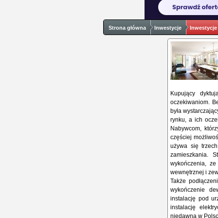
Strona główna
Inwestycje
Inwestycje
Kupujący dyktuj
oczekiwaniom. Be
była wystarczając
rynku, a ich ocz
Nabywcom, którz
częściej możliwoś
używa się trzech
zamieszkania. S
wykończenia, ze 
wewnętrznej i zew
Także podłączeni
wykończenie de
instalację pod u
instalację elekt
niedawna w Polsce