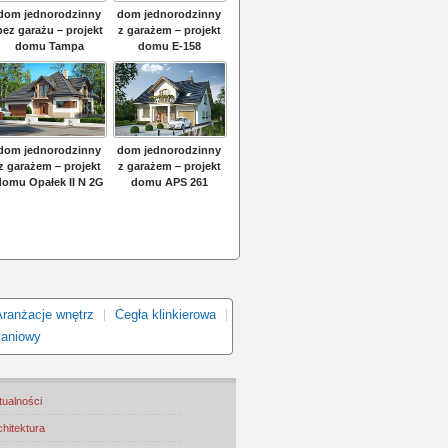
Aranżacje wnętrz
Cegła klinkierowa
kaniowy
tualności
chitektura