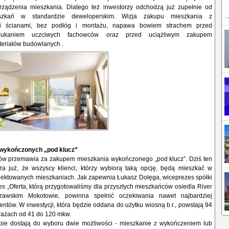
ządzenia mieszkania. Dlatego też inwestorzy odchodzą już zupełnie od
szkań w standardzie deweloperskim. Wizja zakupu mieszkania z
i ścianami, bez podłóg i montażu, napawa bowiem strachem przed
szukaniem uczciwych fachowców oraz przed uciążliwym zakupem
eriałów budowlanych .
 wykończonych „pod klucz”
tów przemawia za zakupem mieszkania wykończonego „pod klucz”. Dziś ten
a już, że wszyscy klienci, którzy wybiorą taką opcję, będą mieszkać w
ojektowanych mieszkaniach. Jak zapewnia Łukasz Dołęga, wiceprezes spółki
s „Oferta, którą przygotowaliśmy dla przyszłych mieszkańców osiedla River
awskim Mokotowie, powinna spełnić oczekiwania nawet najbardziej
ntów. W inwestycji, która będzie oddana do użytku wiosną b.r., powstają 94
rażach od 41 do 120 mkw.
upie dostają do wyboru dwie możliwości - mieszkanie z wykończeniem lub