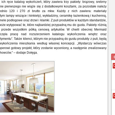
ich ręce katalog wykończeń, który zawiera trzy pakiety: brązowy, srebrny
nie pierwszego nie wiąże się z dodatkowymi kosztami, za pozostałe należy
ednio 120 i 270 zł brutto za mkw. Każdy z nich zawiera: materiały
tym lampy wiszące i kinkiety), wykładziny, ceramikę łazienkową i kuchenną,
anele podłogowe oraz drzwi i klamki. Z puli produktów w każdym standardzie,
że wytypować te, które najbardziej przypadną mu do gustu. Pakiety różnią
 przede wszystkim półką cenową artykułów. W chwili obecnej Mermaid
poczęła pracę nad rozszerzeniem katalogu wykończenia wnętrz oraz
ymentu”. Także klienci, którym nie przypadną do gustu produkty z puli, będą
 wykończenia mieszkania według własnej koncepcji. „Wystarczy wówczas
erowi gotowy projekt, który zostanie wyceniony, a następnie zrealizowany
chowców.” – dodaje Dołęga.