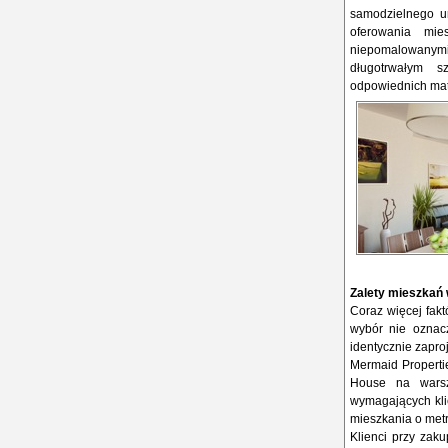
samodzielnego ur
oferowania mie
niepomalowanym
długotrwałym 
odpowiednich mat
Zalety mieszkań
Coraz więcej fak
wybór nie oznacz
identycznie zapr
Mermaid Propertie
House na warsz
wymagających klie
mieszkania o met
Klienci przy zak