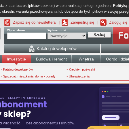
ta z ciasteczek (plików cookies) w celu realizacji usług i zgodnie z
Polityką
określić warunki przechowywania lub dostępu do tych plików w swojej przeg
Zapisz się do newslettera
|
Zarejestruj się
|
Zaloguj się
Wpisz słowo
Wybierz dział
Szukaj
Katalog deweloperów
Inwestycje
Budowa i remont
Wnętrza
Ogród i dzia
» Katalog deweloperów
» Kredyty i pożyczki
» Sprzedaż mieszkania, domu - porady
» Ubezpieczenia