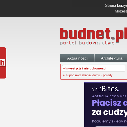
Strona korzys
Możesz 
Aktualności
Architektura
»
Inwestycje i nieruchomości
» Kupno mieszkania, domu - porady