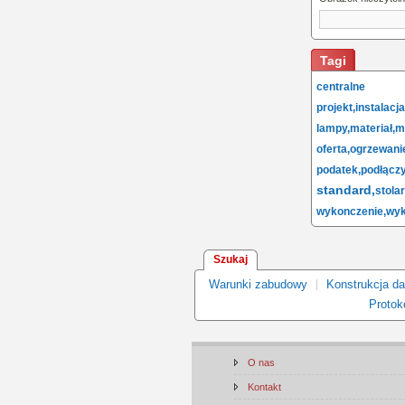
Tagi
centralne og
projekt,
instalacja
lampy,
materiał,
m
oferta,
ogrzewani
podatek,
podłączy
standard,
stola
wykonczenie,
wyk
Szukaj
Warunki zabudowy
Konstrukcja d
Protoko
O nas
Kontakt