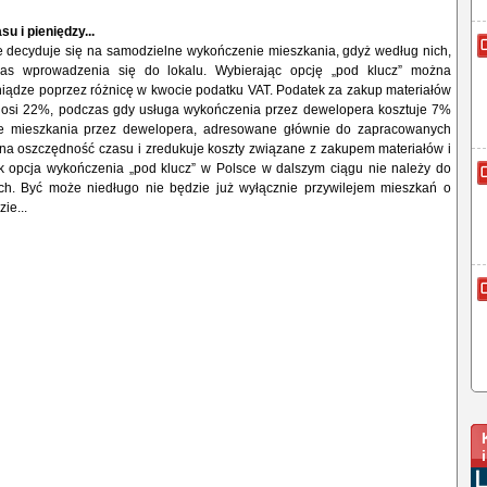
u i pieniędzy...
ie decyduje się na samodzielne wykończenie mieszkania, gdyż według nich,
zas wprowadzenia się do lokalu. Wybierając opcję „pod klucz” można
niądze poprzez różnicę w kwocie podatku VAT. Podatek za zakup materiałów
osi 22%, podczas gdy usługa wykończenia przez dewelopera kosztuje 7%
e mieszkania przez dewelopera, adresowane głównie do zapracowanych
 na oszczędność czasu i zredukuje koszty związane z zakupem materiałów i
k opcja wykończenia „pod klucz” w Polsce w dalszym ciągu nie należy do
ch. Być może niedługo nie będzie już wyłącznie przywilejem mieszkań o
ie...