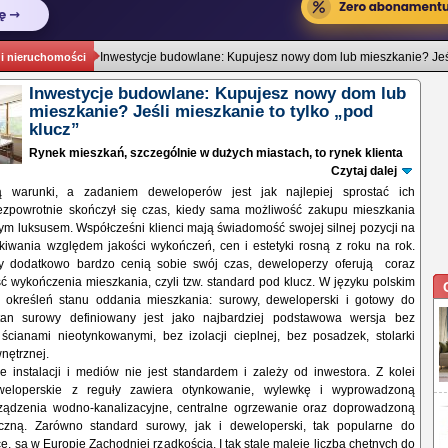
Inwestycje budowlane: Kupujesz nowy dom lub mieszkanie? Jeśl
 i nieruchomości
Inwestycje budowlane: Kupujesz nowy dom lub
mieszkanie? Jeśli mieszkanie to tylko „pod
klucz”
Rynek mieszkań, szczególnie w dużych miastach, to rynek klienta
Czytaj dalej
ą warunki, a zadaniem deweloperów jest jak najlepiej sprostać ich
zpowrotnie skończył się czas, kiedy sama możliwość zakupu mieszkania
ym luksusem. Współcześni klienci mają świadomość swojej silnej pozycji na
ekiwania względem jakości wykończeń, cen i estetyki rosną z roku na rok.
y dodatkowo bardzo cenią sobie swój czas, deweloperzy oferują coraz
ć wykończenia mieszkania, czyli tzw. standard pod klucz. W języku polskim
 określeń stanu oddania mieszkania: surowy, deweloperski i gotowy do
tan surowy definiowany jest jako najbardziej podstawowa wersja bez
ścianami nieotynkowanymi, bez izolacji cieplnej, bez posadzek, stolarki
nętrznej.
e instalacji i mediów nie jest standardem i zależy od inwestora. Z kolei
weloperskie z reguły zawiera otynkowanie, wylewkę i wyprowadzoną
rządzenia wodno-kanalizacyjne, centralne ogrzewanie oraz doprowadzoną
ryczną. Zarówno standard surowy, jak i deweloperski, tak popularne do
, są w Europie Zachodniej rzadkością. I tak stale maleje liczba chętnych do