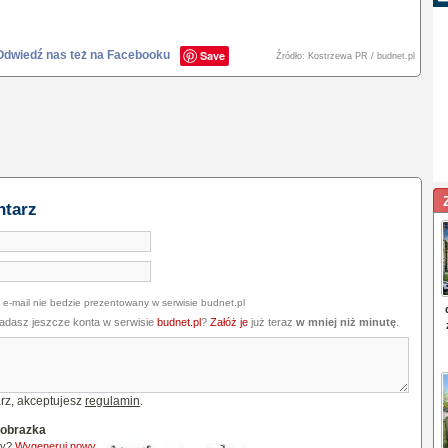
Odwiedź nas też na Facebooku
Save
Źródło: Kostrzewa PR / budnet.pl
ntarz
 e-mail nie bedzie prezentowany w serwisie budnet.pl
iadasz jeszcze konta w serwisie
budnet.pl
?
Załóż je
już teraz
w mniej niż minutę
.
rz, akceptujesz
regulamin
.
 obrazka
ny?
Wygeneruj nowy