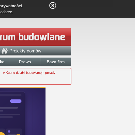
 prywatności
.
lądarce.
Projekty domów
łka
Prawo
Baza firm
» Kupno działki budowlanej - porady