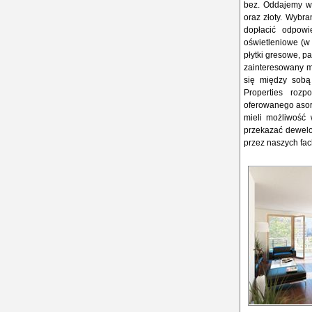
bez. Oddajemy w 
oraz złoty. Wybra
dopłacić odpowi
oświetleniowe (w 
płytki gresowe, p
zainteresowany mo
się między sobą
Properties roz
oferowanego asort
mieli możliwość
przekazać dewelop
przez naszych fa