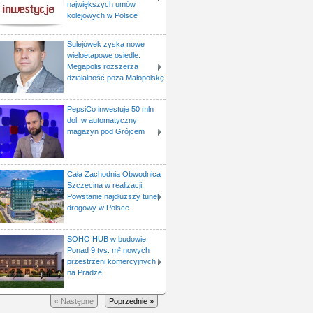
największych umów
kolejowych w Polsce
Sulejówek zyska nowe
wieloetapowe osiedle.
Megapolis rozszerza
działalność poza Małopolskę
PepsiCo inwestuje 50 mln
dol. w automatyczny
magazyn pod Grójcem
Cała Zachodnia Obwodnica
Szczecina w realizacji.
Powstanie najdłuższy tunel
drogowy w Polsce
SOHO HUB w budowie.
Ponad 9 tys. m² nowych
przestrzeni komercyjnych
na Pradze
« Następne
Poprzednie »