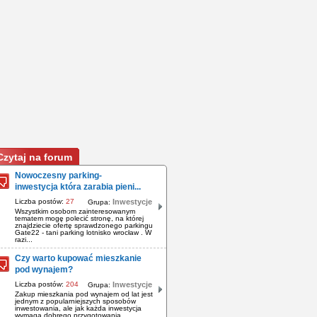
Czytaj na forum
Nowoczesny parking-
inwestycja która zarabia pieni...
Liczba postów:
27
Inwestycje
Grupa:
Wszystkim osobom zainteresowanym
tematem mogę polecić stronę, na której
znajdziecie ofertę sprawdzonego parkingu
Gate22 - tani parking lotnisko wrocław . W
razi...
Czy warto kupować mieszkanie
pod wynajem?
Liczba postów:
204
Inwestycje
Grupa:
Zakup mieszkania pod wynajem od lat jest
jednym z popularniejszych sposobów
inwestowania, ale jak każda inwestycja
wymaga dobrego przygotowania.