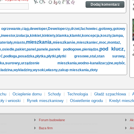
gotowy,
rzewanie,
ciąg,
deweloper,
Deweloperzy,
drzwi,
fachowiec,
gotowy
,
inwestor,
izolacja,
kinkiet,
kinkiety,
klamka,
klamki,
koncepcja,
koszty,
lampa,
mieszkania,
mieszkanie,
ateriały,
miasto,
mieszkaniec,
moc,
montaż,
pod klucz,
e,
osiedle,
pakiet,
panel,
panele,
panele podłogowe,
pieniądze,
ć,
podłoga,
posadzka,
płytka,
płytki,
płytki gresowe,
stal,
stan surowy,
surowy,
rka,
urządzenie mieszkania,
wodno-kanalizacyjne,
wybór,
ładzina,
wykładziny,
wysoki,
własny,
zakup mieszkania,
złoty
achu
Ocieplenie domu
Schody
Technologia
Gładź szpachlowa
ły i wnioski
Rynek mieszkaniowy
Oświetlenie ogrodu
Kredyt miesz
Forum budowlane
Ak
Baza firm
Ar