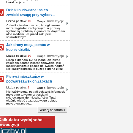
Lokalizacja, st...
Działki budowlane: na co
zwrócić uwagę przy wyborz...
Liczba postów:
10
Inwestycje
Grupa:
Z działką trzeba uważać, bo ogłoszenie
może wyglądać zachęcająco, a później
wychodzą problemy z granicami, dojazdem
albo mediami. Ja przed zakupem
sprawdziłabym...
Jak drony mogą pomóc w
kupnie działki.
Liczba postów:
10
Inwestycje
Grupa:
Sklep z dronami DJI to jedno, ale przed
zakupem dobrze jeszcze sprawdzić, jaki
model faktycznie pasuje do Twoich nagrań.
Nie każdy potrzebuje dużego drona z roz...
Pierwsi mieszkańcy w
podwarszawskich Ząbkach
Liczba postów:
2
Inwestycje
Grupa:
Nie każdy portal potrafi połączyć informacje
przydatne turystom z treściami
skierowanymi do mieszkańców. Tutaj
właśnie widać dużą przewagę dobrze
przygotowanego...
Więcej na forum »
Kalkulator wydajności
inwestycji