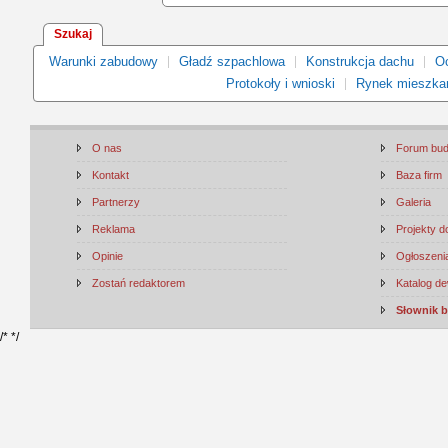
Szukaj
Warunki zabudowy
Gładź szpachlowa
Konstrukcja dachu
Oc
Protokoły i wnioski
Rynek mieszka
O nas
Forum bu
Kontakt
Baza firm
Partnerzy
Galeria
Reklama
Projekty 
Opinie
Ogłoszenia
Zostań redaktorem
Katalog d
Słownik 
/*
*/