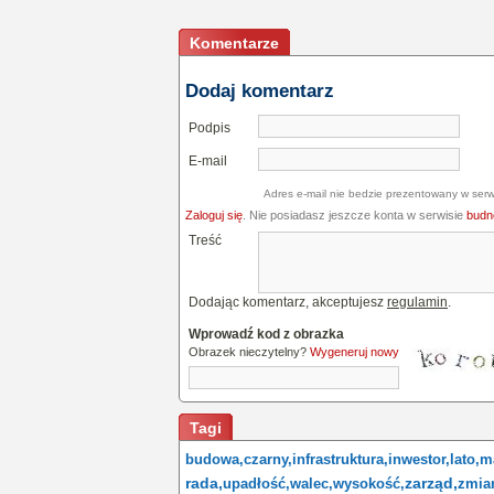
Komentarze
Dodaj komentarz
Podpis
E-mail
Adres e-mail nie bedzie prezentowany w serw
Zaloguj się
. Nie posiadasz jeszcze konta w serwisie
budne
Treść
Dodając komentarz, akceptujesz
regulamin
.
Wprowadź kod z obrazka
Obrazek nieczytelny?
Wygeneruj nowy
Tagi
budowa,
czarny,
infrastruktura,
inwestor,
lato,
m
rada,
zarząd,
upadłość,
walec,
wysokość,
zmia