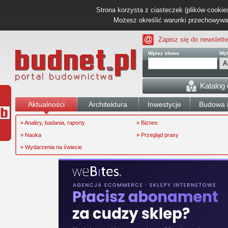
Strona korzysta z ciasteczek (plików cookies
Możesz określić warunki przechowywani
Zapisz się do newslette
Wpisz słowo
Wyb
Katalog
Aktualności
Architektura
Inwestycje
Budowa i
» Analizy, badania, raporty
» Biznes
» Nauka
» Przegląd prasy
» Wydarzenia na świecie