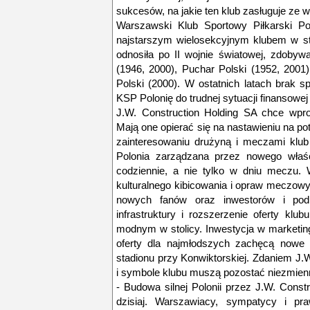
sukcesów, na jakie ten klub zasługuje ze wz
Warszawski Klub Sportowy Piłkarski Po
najstarszym wielosekcyjnym klubem w st
odnosiła po II wojnie światowej, zdobyw
(1946, 2000), Puchar Polski (1952, 2001)
Polski (2000). W ostatnich latach brak s
KSP Polonię do trudnej sytuacji finansowej
J.W. Construction Holding SA chce wpro
Mają one opierać się na nastawieniu na po
zainteresowaniu drużyną i meczami klub
Polonia zarządzana przez nowego właśc
codziennie, a nie tylko w dniu meczu. 
kulturalnego kibicowania i opraw meczow
nowych fanów oraz inwestorów i pod
infrastruktury i rozszerzenie oferty klu
modnym w stolicy. Inwestycja w marketin
oferty dla najmłodszych zachęcą nowe 
stadionu przy Konwiktorskiej. Zdaniem J.
i symbole klubu muszą pozostać niezmien
- Budowa silnej Polonii przez J.W. Const
dzisiaj. Warszawiacy, sympatycy i pra