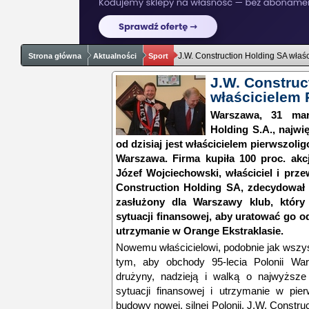
J.W. Construction Holding SA właś
Strona główna
Aktualności
Sport
J.W. Construc
właścicielem 
Warszawa, 31 mar
Holding S.A., najwi
od dzisiaj jest właścicielem pierwszoli
Warszawa. Firma kupiła 100 proc. akc
Józef Wojciechowski, właściciel i prz
Construction Holding SA, zdecydował 
zasłużony dla Warszawy klub, który 
sytuacji finansowej, aby uratować go o
utrzymanie w Orange Ekstraklasie.
Nowemu właścicielowi, podobnie jak wszy
tym, aby obchody 95-lecia Polonii Wa
drużyny, nadzieją i walką o najwyższe 
sytuacji finansowej i utrzymanie w pie
budowy nowej, silnej Polonii. J.W. Constru