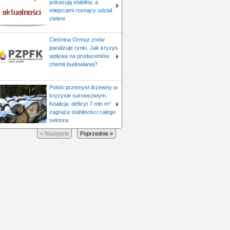
pokazują stabilny, a
miejscami rosnący udział
zieleni
Cieśnina Ormuz znów
paraliżuje rynki. Jak kryzys
wpływa na producentów
chemii budowlanej?
Polski przemysł drzewny w
kryzysie surowcowym.
Koalicja: deficyt 7 mln m³
zagraża stabilności całego
sektora
« Następne
Poprzednie »