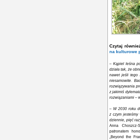
Czytaj równie
na kulturowe 
–
Kąpiel leśna p
działa tak, że ob
nawet jeśli tego
niesamowite. Bad
rozwiązywania pr
z jakimiś dylema
rozwiązaniami –
w
–
W 2030 roku de
z czym jesteśmy 
dziennie, pięć ra
Anna Choszcz-S
patronatem hono
„Beyond the Fra