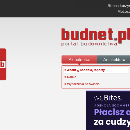
Strona korzys
Możesz 
Aktualności
Architektura
»
Analizy, badania, raporty
» Nauka
» Wydarzenia na świecie