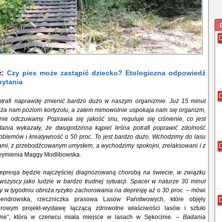
ż:
Czy pies może zastąpić dziecko? Etologiczna odpowiedź
pytania
otrafi naprawdę zmienić bardzo dużo w naszym organizmie. Już 15 minut
niża nam poziom kortyzolu, a zatem mimowolnie uspokaja nam się organizm,
 nie odczuwamy. Poprawia się jakość snu, reguluje się ciśnienie, co jest
ania wykazały, że dwugodzinna kąpiel leśna potrafi poprawić zdolność
oblemów i kreatywność o 50 proc. To jest bardzo dużo. Wchodzimy do lasu
tami, z przebodźcowanym umysłem, a wychodzimy spokojni, zrelaksowani i z
ymienia Maggy Modlibowska.
presja będzie najczęściej diagnozowaną chorobą na świecie, w związku
wszyscy jako ludzie w bardzo trudnej sytuacji. Spacer w naturze 30 minut
zy w tygodniu obniża ryzyko zachorowania na depresję aż o 30 proc. –
mówi
endrowska, rzeczniczka prasowa Lasów Państwowych, które objęły
rowym projekt-wystawę łączącą zdrowotne właściwości lasów i sztuki
me”, która w czerwcu miała miejsce w lasach w Sękocinie. –
Badania