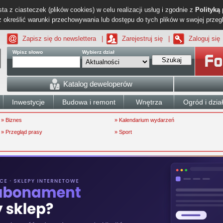
ta z ciasteczek (plików cookies) w celu realizacji usług i zgodnie z
Polityką
określić warunki przechowywania lub dostępu do tych plików w swojej przeg
Zapisz się do newslettera
|
Zarejestruj się
|
Zaloguj się
Wpisz słowo
Wybierz dział
Szukaj
Katalog deweloperów
Inwestycje
Budowa i remont
Wnętrza
Ogród i dzia
» Biznes
» Kalendarium wydarzeń
» Przegląd prasy
» Sport