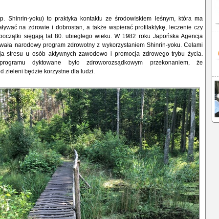
ap. Shinrin-yoku) to praktyka kontaktu ze środowiskiem leśnym, która ma
ływać na zdrowie i dobrostan, a także wspierać profilaktykę, leczenie czy
j początki sięgają lat 80. ubiegłego wieku. W 1982 roku Japońska Agencja
ała narodowy program zdrowotny z wykorzystaniem Shinrin-yoku. Celami
ja stresu u osób aktywnych zawodowo i promocja zdrowego trybu życia.
programu dyktowane było zdroworozsądkowym przekonaniem, że
 zieleni będzie korzystne dla ludzi.