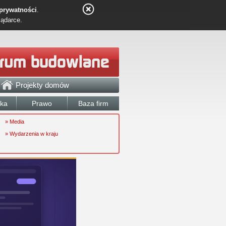
 prywatności
.
lądarce.
Projekty domów
łka
Prawo
Baza firm
» Media
» Wydarzenia w kraju