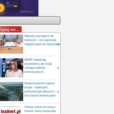
Czytaj też…
Migracje ważniejsze niż
dzietność – kto naprawdę
napędzi popyt na mieszkania
MMŚP napędzają
gospodarkę, ale wciąż
unikają kredytów
inwestycyjnych
Modernizacja A4 nabiera
tempa – Stalexport
podsumowuje półrocze z
kluczowymi inwestycjami
Polskie miasta nie toną w
betonie. Dane Geoportalu