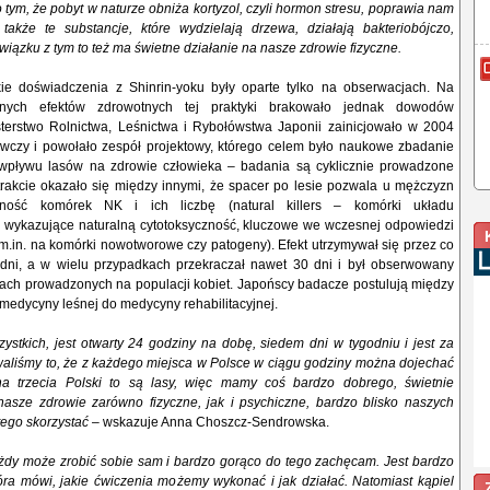
ym, że pobyt w naturze obniża kortyzol, czyli hormon stresu, poprawia nam
 także te substancje, które wydzielają drzewa, działają bakteriobójczo,
wiązku z tym to też ma świetne działanie na nasze zdrowie fizyczne.
ie doświadczenia z Shinrin-yoku były oparte tylko na obserwacjach. Na
stnych efektów zdrowotnych tej praktyki brakowało jednak dowodów
terstwo Rolnictwa, Leśnictwa i Rybołówstwa Japonii zainicjowało w 2004
awczy i powołało zespół projektowy, którego celem było naukowe zbadanie
wpływu lasów na zdrowie człowieka – badania są cyklicznie prowadzone
trakcie okazało się między innymi, że spacer po lesie pozwala u mężczyzn
wność komórek NK i ich liczbę (natural killers – komórki układu
wykazujące naturalną cytotoksyczność, kluczowe we wczesnej odpowiedzi
.in. na komórki nowotworowe czy patogeny). Efekt utrzymywał się przez co
dni, a w wielu przypadkach przekraczał nawet 30 dni i był obserwowany
ach prowadzonych na populacji kobiet. Japońscy badacze postulują między
medycyny leśnej do medycyny rehabilitacyjnej.
zystkich, jest otwarty 24 godziny na dobę, siedem dni w tygodniu i jest za
waliśmy to, że z każdego miejsca w Polsce w ciągu godziny można dojechać
na trzecia Polski to są lasy, więc mamy coś bardzo dobrego, świetnie
nasze zdrowie zarówno fizyczne, jak i psychiczne, bardzo blisko naszych
tego skorzystać
– wskazuje Anna Choszcz-Sendrowska.
ażdy może zrobić sobie sam i bardzo gorąco do tego zachęcam. Jest bardzo
która mówi, jakie ćwiczenia możemy wykonać i jak działać. Natomiast kąpiel