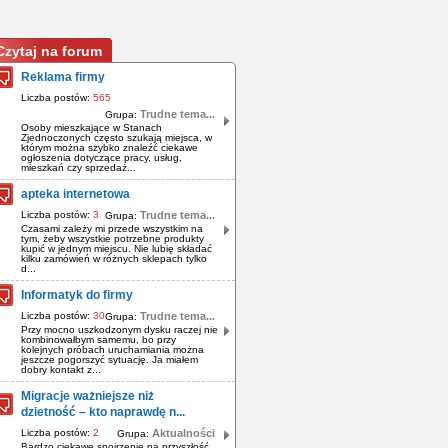
Czytaj na forum
Reklama firmy
Liczba postów:
565
Trudne tema...
Grupa:
Osoby mieszkające w Stanach
Zjednoczonych często szukają miejsca, w
którym można szybko znaleźć ciekawe
ogłoszenia dotyczące pracy, usług,
mieszkań czy sprzedaż...
apteka internetowa
Liczba postów:
3
Trudne tema...
Grupa:
Czasami zależy mi przede wszystkim na
tym, żeby wszystkie potrzebne produkty
kupić w jednym miejscu. Nie lubię składać
kilku zamówień w różnych sklepach tylko
d...
Informatyk do firmy
Liczba postów:
30
Trudne tema...
Grupa:
Przy mocno uszkodzonym dysku raczej nie
kombinowałbym samemu, bo przy
kolejnych próbach uruchamiania można
jeszcze pogorszyć sytuację. Ja miałem
dobry kontakt z...
Migracje ważniejsze niż
dzietność – kto naprawdę n...
Liczba postów:
2
Aktualności
Grupa:
Bardzo ciekawe spojrzenie na przyszłość