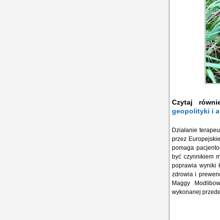
Czytaj równ
geopolityki i
Działanie terape
przez Europejskie
pomaga pacjentom
być czynnikiem m
poprawia wyniki 
zdrowia i prewen
Maggy Modlibows
wykonanej przede