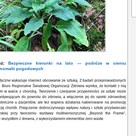
ież:
Bezpieczne kierunki na lato — podróże w cieniu
 anomalii pogodowych
utyczne wykazuje również obcowanie ze sztuką. Z badań przeprowadzonych
 Biuro Regionalne Światowej Organizacji Zdrowia wynika, że kontakt z nią
 w walce z chorobą. Tworzenie i czerpanie przyjemności ze sztuki może
otywującym do powrotu do zdrowia, a włączenie jej do opieki zdrowotnej
kliniczne u pacjentów, ale też wspiera działania nakierowane na promocję
cję chorób. Połączenie dobroczynnego wpływu natury i sztuki przyświecało
kiej przy tworzeniu wystawy multisensorycznej „Beyond the Frame”,
 wszystkim z drewna, z wykorzystaniem elementów zero waste.