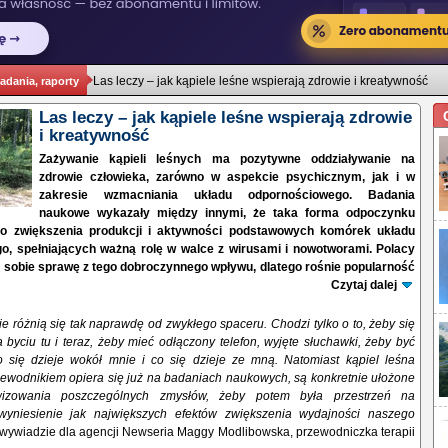
Las leczy – jak kąpiele leśne wspierają zdrowie i kreatywność
badania, raporty
Las leczy – jak kąpiele leśne wspierają zdrowie
i kreatywność
Zażywanie kąpieli leśnych ma pozytywne oddziaływanie na
zdrowie człowieka, zarówno w aspekcie psychicznym, jak i w
zakresie wzmacniania układu odpornościowego. Badania
naukowe wykazały między innymi, że taka forma odpoczynku
do zwiększenia produkcji i aktywności podstawowych komórek układu
o, spełniających ważną rolę w walce z wirusami i nowotworami. Polacy
ją sobie sprawę z tego dobroczynnego wpływu, dlatego rośnie popularność
Czytaj dalej
e różnią się tak naprawdę od zwykłego spaceru. Chodzi tylko o to, żeby się
byciu tu i teraz, żeby mieć odłączony telefon, wyjęte słuchawki, żeby być
 się dzieje wokół mnie i co się dzieje ze mną. Natomiast kąpiel leśna
ewodnikiem opiera się już na badaniach naukowych, są konkretnie ułożone
wizowania poszczególnych zmysłów, żeby potem była przestrzeń na
 wyniesienie jak największych efektów zwiększenia wydajności naszego
wywiadzie dla agencji Newseria Maggy Modlibowska, przewodniczka terapii