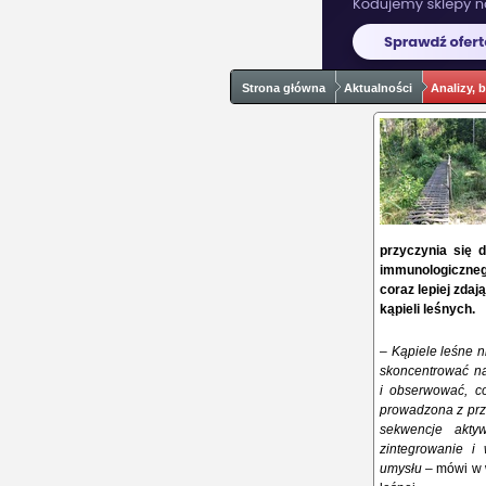
Strona główna
Aktualności
Analizy, 
przyczynia się 
immunologiczneg
coraz lepiej zda
kąpieli leśnych.
–
Kąpiele leśne ni
skoncentrować na 
i obserwować, co
prowadzona z prz
sekwencje akty
zintegrowanie i
umysłu
– mówi w 