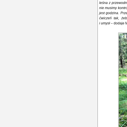
leśna z przewodni
nie musimy kontro
jest godzina. Pr
ćwiczeń tak, że
i umysł
– dodaje 