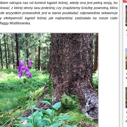
kiem odciąża nas od kontroli kąpieli leśnej, wtedy ona jest pełną sesją, bo
lować, z której strony lasu jesteśmy, czy znajdziemy ścieżkę powrotną, która
zede wszystkim przewodnik jest w stanie poukładać odpowiednie sekwencje
by efektywność kąpieli leśnej
jak najbardziej
zadziałała na nasze ciało
Maggy Modlibowska.