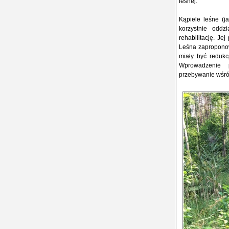
leśnej.
Kąpiele leśne (j
korzystnie oddzia
rehabilitację. Je
Leśna zaproponow
miały być redukc
Wprowadzenie 
przebywanie wśród