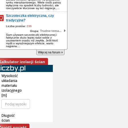
rynku mieszkaniowego. Wiele osób patrzy
wyłącznie na spadek liczby ludności, ale
rzeczywiście kluczowe są też migracje,....
Szczoteczka elektryczna, czy
tradycyjna?
Liczba postów:
236
Trudne tema...
Grupa:
Sam używam szczoteczki elektrycznej i
faktycznie dużo lepiej radzi sobie z
usuwaniem osadu niż zwykła. Jeśli ktoś
myśli o wyraźniejszym efekcie, warto
najpierw....
Więcej na forum »
Kalkulator izolacji ścian
Znajdź projekt