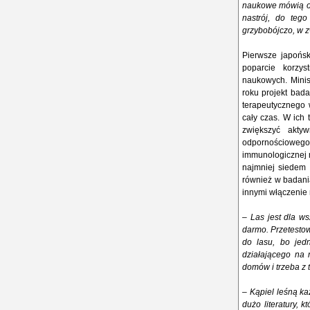
naukowe mówią o t
nastrój, do tego
grzybobójczo, w z
Pierwsze japońsk
poparcie korzy
naukowych. Minis
roku projekt bad
terapeutycznego 
cały czas. W ich 
zwiększyć akty
odpornościowego 
immunologicznej m
najmniej siedem 
również w badani
innymi włączenie 
– Las jest dla ws
darmo. Przetesto
do lasu, bo jed
działającego na 
domów i trzeba z 
– Kąpiel leśną k
dużo literatury, 