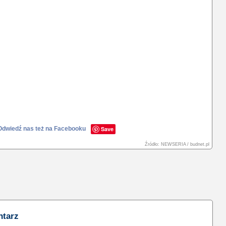
Odwiedź nas też na Facebooku
Save
Źródło: NEWSERIA / budnet.pl
ntarz