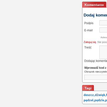
Komentarze
Dodaj kome
Podpis
E-mail
Adres
Zaloguj się
. Nie pos
Treść
Dodając komenta
Wprowadź kod z
Obrazek nieczytel
Tagi
deszcz,
dźwięk,
pędzel,
pędzle,
p