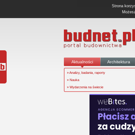
Strona korzys
Możesz 
Aktualności
Architektura
» Analizy, badania, raporty
» Nauka
» Wydarzenia na świecie