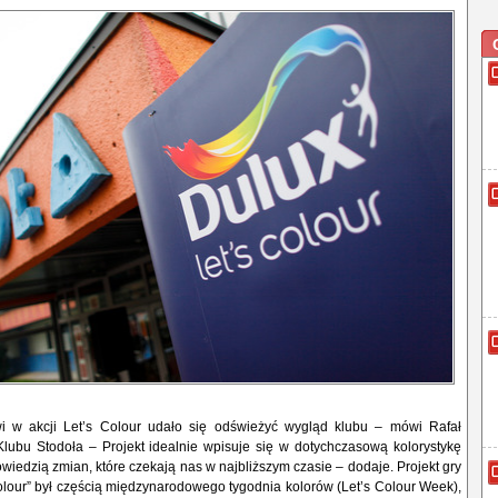
wi w akcji Let’s Colour udało się odświeżyć wygląd klubu – mówi Rafał
Klubu Stodoła – Projekt idealnie wpisuje się w dotychczasową kolorystykę
powiedzią zmian, które czekają nas w najbliższym czasie – dodaje. Projekt gry
Colour” był częścią międzynarodowego tygodnia kolorów (Let’s Colour Week),