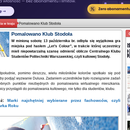
Pomalowano Klub Stodoła
a w kraju
Pomalowano Klub Stodoła
W minioną sobotę 13 października br. odbyła się wyjątkowa gra
miejska pod hasłem „Let’s Colour”, w trakcie której uczestnicy
mieli niepowtarzalną szansę odmienić oblicze Centralnego Klubu
Studentów Politechniki Warszawskiej, czyli kultowej Stodoły.
dpołudnie, pomimo deszczu, wielu miłośników kolorów spotkało się pod
aby podjąć wyzwanie Duluxa. Zadaniem uczestników było rozwiązanie zadań
zebnych punktów niezbędnych do pomalowania wirtualnego mieszkania.
icy przystąpili do pomalowania kultowego, nie tylko dla studentów, klubu.
ież:
Marki najchętniej wybierane przez fachowców, czyli
rka Roku