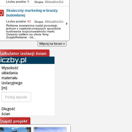
Liczba postów:
5
Aktualności
Grupa:
Skuteczny marketing w branży
budowlanej
Liczba postów:
82
Aktualności
Grupa:
Reklama zewnętrzna nadal pozostaje
jednym z najskuteczniejszych sposobów
budowania rozpoznawalności marki.
Ostatnio trafiłem na oferte firmy
ZnajdzReklame - htt...
Więcej na forum »
Kalkulator izolacji ścian
Znajdź projekt