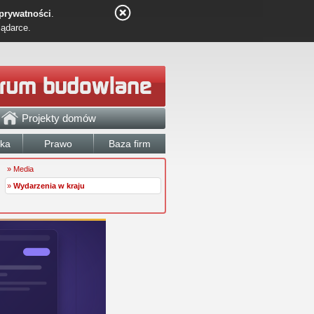
 prywatności
.
lądarce.
Projekty domów
łka
Prawo
Baza firm
» Media
»
Wydarzenia w kraju