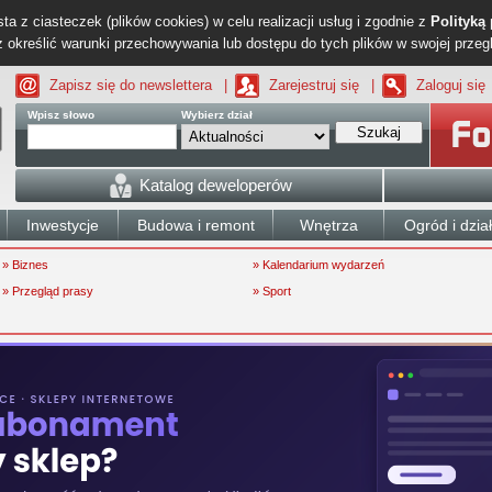
ta z ciasteczek (plików cookies) w celu realizacji usług i zgodnie z
Polityką
określić warunki przechowywania lub dostępu do tych plików w swojej przeg
Zapisz się do newslettera
|
Zarejestruj się
|
Zaloguj się
Wpisz słowo
Wybierz dział
Szukaj
Katalog deweloperów
Inwestycje
Budowa i remont
Wnętrza
Ogród i dzia
» Biznes
» Kalendarium wydarzeń
» Przegląd prasy
» Sport