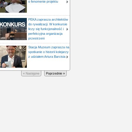
o fenomenie projektu
PEKA zaprasza architektów
do rywalizacji. W konkursie
liczy się funkcjonalność i
perfekcyjna organizacja
przestrzeni
Stacja Muzeum zaprasza na
spotkanie o historii kolejarzy
z udziałem Artura Barcisia
« Następne
Poprzednie »