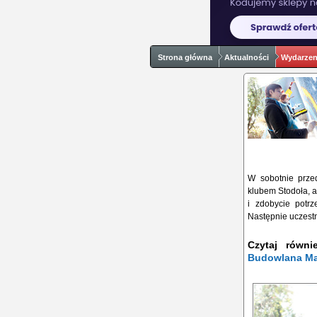
Strona główna
Aktualności
Wydarzeni
W sobotnie prze
klubem Stodoła, 
i zdobycie potr
Następnie uczestn
Czytaj równ
Budowlana Ma