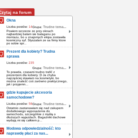
Czytaj na forum
Okna
Liczba postów:
14
Trudne tema...
Grupa:
Powiem szczerze ze przy oknach
najbardziej balam sie balaganu po
montazu, bo u znajomych ekipa zostawila
kosmiczny syf. Slyszalam ze sa firmy ktore
po sobie spr...
Prezent dla kobiety? Trudna
sprawa
Liczba postów:
235
Trudne tema...
Grupa:
To prawda, czasami trudno trafić z
prezentem dla kobiety :D Ja chyba
najczęściej stawiam na kosmetyki, bo
można znaleźć coś zarówno praktycznego,
jak i przyjemn...
gdzie kupujecie akcesoria
samochodowe?
Liczba postów:
58
Trudne tema...
Grupa:
Ostatnio zastanawiam się nad zakupem
dodatkowego wyposażenia do
samochodu, szczególnie z myślą o
dłuższych wyjazdach. Bagażniki dachowe
wydają mi się całkiem p...
Modowa odpowiedzialność: kto
naprawdę płaci za nas...