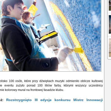
blisko 100 osób, które przy dźwiękach muzyki odmieniło oblicze kultowej
cie eventu zużyto ponad 100 litrów farby, którymi wszyscy uczestnicy
ie kolorowy mural na frontowej fasadzie klubu.
ież:
Rozstrzygnięto III edycje konkursu Mistrz Innowacji