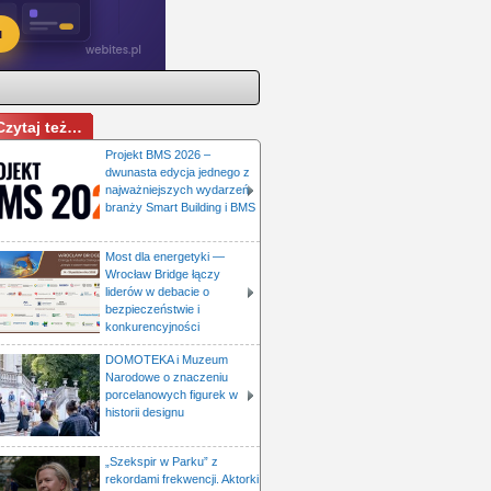
Czytaj też…
Projekt BMS 2026 –
dwunasta edycja jednego z
najważniejszych wydarzeń
branży Smart Building i BMS
Most dla energetyki —
Wrocław Bridge łączy
liderów w debacie o
bezpieczeństwie i
konkurencyjności
DOMOTEKA i Muzeum
Narodowe o znaczeniu
porcelanowych figurek w
historii designu
„Szekspir w Parku” z
rekordami frekwencji. Aktorki