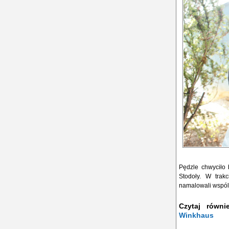
Pędzle chwyciło 
Stodoły. W trak
namalowali wspóln
Czytaj równ
Winkhaus