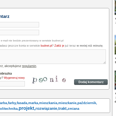
ntarz
 e-mail nie bedzie prezentowany w serwisie budnet.pl
iadasz jeszcze konta w serwisie
budnet.pl
?
Załóż je
już teraz
w mniej niż minutę
.
rz, akceptujesz
regulamin
.
 obrazka
ny?
Wygeneruj nowy
farba,
farby,
fasada,
marka,
mieszkania,
mieszkanie,
październik,
projekt,
rozwiązanie,
trakt,
olitechnika,
zmiana