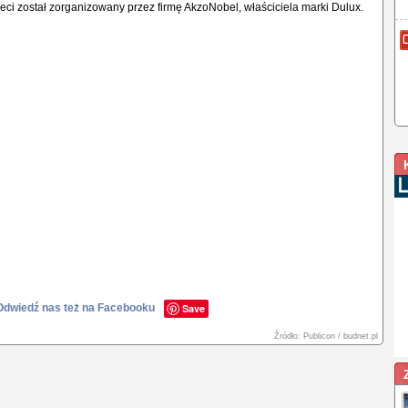
rzeci został zorganizowany przez firmę AkzoNobel, właściciela marki Dulux.
Odwiedź nas też na Facebooku
Save
Źródło: Publicon / budnet.pl