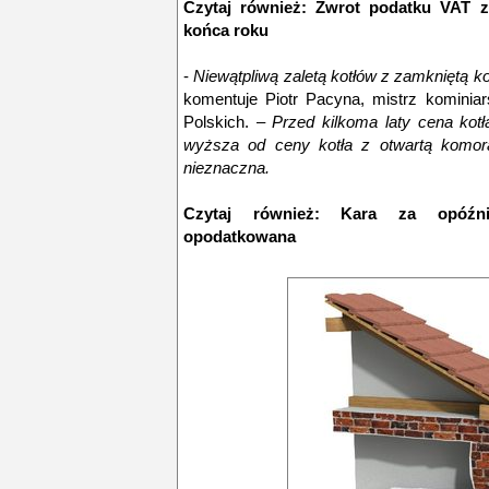
Czytaj również:
Zwrot podatku VAT z
końca roku
-
Niewątpliwą zaletą kotłów z zamkniętą k
komentuje Piotr Pacyna, mistrz kominiar
Polskich. –
Przed kilkoma laty cena kotł
wyższa od ceny kotła z otwartą komorą 
nieznaczna.
Czytaj również:
Kara za opóźn
opodatkowana