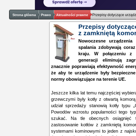
Przepisy dotyczące urząd
Strona główna
Prawo
Aktualności prawne
Przepisy dotycząc
z zamkniętą komor
Nowoczesne urządzenia 
spalania zdobywają cora
kraju. W połączeniu z
generacji eliminują za
znacznie poprawiają efektywność energ
że aby te urządzenie były bezpieczn
normy obowiązujące na terenie UE.
Jeszcze kilka lat temu najczęściej wybi
grzewczymi były kotły z otwartą komorą 
udział sprzedaży stanowią kotły typu 
Powodów wzrostu popularności tego typ
szukać. Na tle obecnych osiągnięć 
zastosowanie kotłów z zamkniętą komo
systemami kominowymi to jeden z najsk