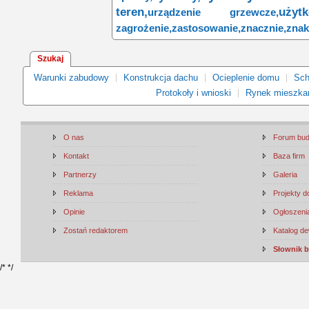
teren,
użytk
urządzenie grzewcze,
zagrożenie,
zastosowanie,
znacznie,
zna
Szukaj
Warunki zabudowy
Konstrukcja dachu
Ocieplenie domu
Sch
Protokoły i wnioski
Rynek mieszka
O nas
Forum bu
Kontakt
Baza firm
Partnerzy
Galeria
Reklama
Projekty 
Opinie
Ogłoszenia
Zostań redaktorem
Katalog d
Słownik 
/*
*/