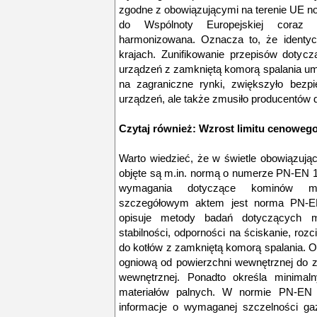
zgodne z obowiązującymi na terenie UE n
do Wspólnoty Europejskiej coraz 
harmonizowana. Oznacza to, że identy
krajach. Zunifikowanie przepisów doty
urządzeń z zamkniętą komorą spalania umo
na zagraniczne rynki, zwiększyło bezp
urządzeń, ale także zmusiło producentów 
Czytaj również:
Wzrost limitu cenoweg
Warto wiedzieć, że w świetle obowiązuj
objęte są m.in. normą o numerze PN-EN 18
wymagania dotyczące kominów met
szczegółowym aktem jest norma PN-EN 
opisuje metody badań dotyczących m.
stabilności, odporności na ściskanie, roz
do kotłów z zamkniętą komorą spalania.
ogniową od powierzchni wewnętrznej do z
wewnętrznej. Ponadto określa minimal
materiałów palnych. W normie PN-EN 
informacje o wymaganej szczelności ga