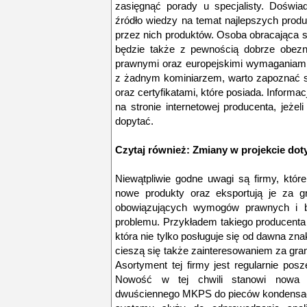
zasięgnąć porady u specjalisty. Doświa
źródło wiedzy na temat najlepszych prod
przez nich produktów. Osoba obracająca s
będzie także z pewnością dobrze obezn
prawnymi oraz europejskimi wymaganiami
z żadnym kominiarzem, warto zapoznać się
oraz certyfikatami, które posiada. Informac
na stronie internetowej producenta, jeże
dopytać.
Czytaj również:
Zmiany w projekcie dot
Niewątpliwie godne uwagi są firmy, któr
nowe produkty oraz eksportują je za gr
obowiązujących wymogów prawnych i bu
problemu. Przykładem takiego producent
która nie tylko posługuje się od dawna z
cieszą się także zainteresowaniem za gran
Asortyment tej firmy jest regularnie pos
Nowość w tej chwili stanowi nowa 
dwuściennego MKPS do pieców kondensacy