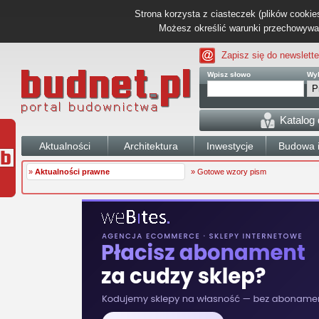
Strona korzysta z ciasteczek (plików cookies
Możesz określić warunki przechowywani
Zapisz się do newslette
Wpisz słowo
Wyb
Katalog
Aktualności
Architektura
Inwestycje
Budowa i
»
Aktualności prawne
» Gotowe wzory pism