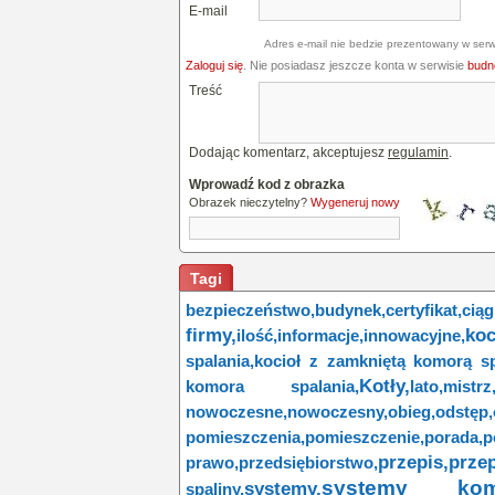
E-mail
Adres e-mail nie bedzie prezentowany w serw
Zaloguj się
. Nie posiadasz jeszcze konta w serwisie
budne
Treść
Dodając komentarz, akceptujesz
regulamin
.
Wprowadź kod z obrazka
Obrazek nieczytelny?
Wygeneruj nowy
Tagi
bezpieczeństwo,
budynek,
certyfikat,
ciąg
firmy,
koc
ilość,
informacje,
innowacyjne,
spalania,
kocioł z zamkniętą komorą sp
Kotły,
komora spalania,
lato,
mistrz
nowoczesne,
nowoczesny,
obieg,
odstęp,
pomieszczenia,
pomieszczenie,
porada,
p
przepis,
przep
prawo,
przedsiębiorstwo,
systemy kom
systemy,
spaliny,