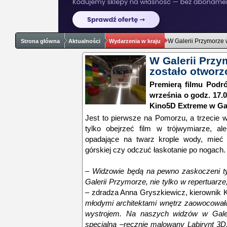
W Galerii Przymorze 
Strona główna
Aktualności
Wydarzenia w kraju
W Galerii Prz
zostało otworz
Premierą filmu Podr
września o godz. 17.0
Kino5D Extreme w Gal
Jest to pierwsze na Pomorzu, a trzecie 
tylko obejrzeć film w trójwymiarze, a
opadające na twarz krople wody, mieć 
górskiej czy odczuć łaskotanie po nogach.
–
Widzowie będą na pewno zaskoczeni t
Galerii Przymorze, nie tylko w repertuarz
– zdradza Anna Gryszkiewicz, kierownik
młodymi architektami wnętrz zaowocowa
wystrojem. Na naszych widzów w Galer
specjalna –ręcznie malowany Labirynt 3D