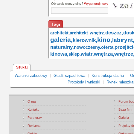
Obrazek nieczytelny?
Wygeneruj nowy
Tagi
deszcz,
dosk
architekt,
architekt wnętrz,
galeria,
kino,
labirynt
kierownik,
naturalny,
przejści
nowoczesny,
oferta,
kinowa,
wiatr,
wnętrza,
wnętrze
sklep,
Szukaj
Warunki zabudowy
Gładź szpachlowa
Konstrukcja dachu
Oc
Protokoły i wnioski
Rynek mieszka
O nas
Forum bu
Kontakt
Baza firm
Partnerzy
Galeria
Reklama
Projekty 
Opinie
Ogłoszenia