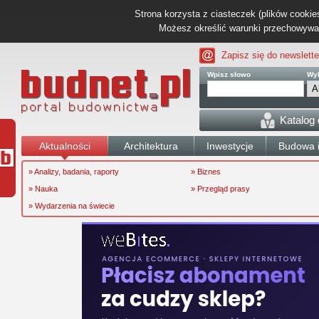
Strona korzysta z ciasteczek (plików cookies
Możesz określić warunki przechowywani
Zapisz się do newslette
Wpisz słowo
Wyb
Katalog
Aktualności
Architektura
Inwestycje
Budowa i
» Analizy, badania, raporty
» Biznes
» Nauka
» Przegląd prasy
» Wydarzenia na świecie