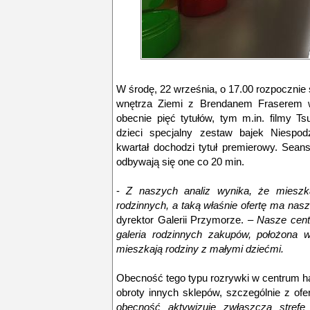
W środę, 22 września, o 17.00 rozpocznie 
wnętrza Ziemi z Brendanem Fraserem w 
obecnie pięć tytułów, tym m.in. filmy T
dzieci specjalny zestaw bajek Niespo
kwartał dochodzi tytuł premierowy. Seans
odbywają się one co 20 min.
-
Z naszych analiz wynika, że mieszk
rodzinnych, a taką właśnie ofertę ma nas
dyrektor Galerii Przymorze. –
Nasze cent
galeria rodzinnych zakupów, położona w
mieszkają rodziny z małymi dziećmi.
Obecność tego typu rozrywki w centrum h
obroty innych sklepów, szczególnie z ofert
obecność aktywizuje zwłaszcza stref