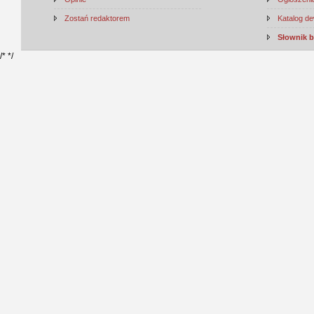
Zostań redaktorem
Katalog d
Słownik 
/*
*/