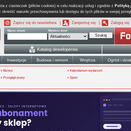
ta z ciasteczek (plików cookies) w celu realizacji usług i zgodnie z
Polityką
określić warunki przechowywania lub dostępu do tych plików w swojej przeg
Zapisz się do newslettera
|
Zarejestruj się
|
Zaloguj się
Wpisz słowo
Wybierz dział
Szukaj
Katalog deweloperów
Inwestycje
Budowa i remont
Wnętrza
Ogród i dzia
» Biznes
» Kalendarium wydarzeń
» Przegląd prasy
» Sport