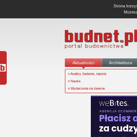
Strona korzys
Możesz 
Aktualności
Architektura
» Analizy, badania, raporty
» Nauka
» Wydarzenia na świecie