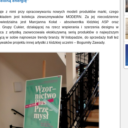
ieloną energię”
uje z nimi przy opracowywaniu nowych modeli produktów marki, czego
ykładem jest kolekcja zlewozmywaków MODERN. Za jej niecodzienne
owiedzialna jest Marcjanna Kołat - absolwentka łódzkiej ASP oraz
a Grupy Cukier, działającej na rzecz wspierania i szerzenia designu w
aca z artystką zaowocowała ekskluzywną serią produktów o najwyższym
ącą w sobie najnowsze trendy branży. W listopadzie, do sprzedaży trafi też
waków projektu innej artystki z łódzkiej uczelni – Bogumiły Zawady.