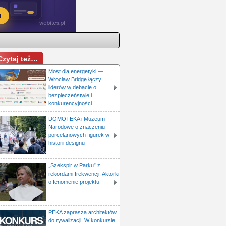
Czytaj też…
Most dla energetyki —
Wrocław Bridge łączy
liderów w debacie o
bezpieczeństwie i
konkurencyjności
DOMOTEKA i Muzeum
Narodowe o znaczeniu
porcelanowych figurek w
historii designu
„Szekspir w Parku” z
rekordami frekwencji. Aktorki
o fenomenie projektu
PEKA zaprasza architektów
do rywalizacji. W konkursie