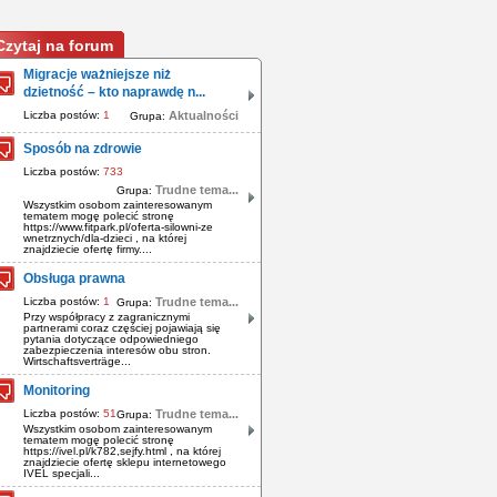
Czytaj na forum
Migracje ważniejsze niż
dzietność – kto naprawdę n...
Liczba postów:
1
Aktualności
Grupa:
Sposób na zdrowie
Liczba postów:
733
Trudne tema...
Grupa:
Wszystkim osobom zainteresowanym
tematem mogę polecić stronę
https://www.fitpark.pl/oferta-silowni-ze
wnetrznych/dla-dzieci , na której
znajdziecie ofertę firmy....
Obsługa prawna
Liczba postów:
1
Trudne tema...
Grupa:
Przy współpracy z zagranicznymi
partnerami coraz częściej pojawiają się
pytania dotyczące odpowiedniego
zabezpieczenia interesów obu stron.
Wirtschaftsverträge...
Monitoring
Liczba postów:
51
Trudne tema...
Grupa:
Wszystkim osobom zainteresowanym
tematem mogę polecić stronę
https://ivel.pl/k782,sejfy.html , na której
znajdziecie ofertę sklepu internetowego
IVEL spec­jali­...