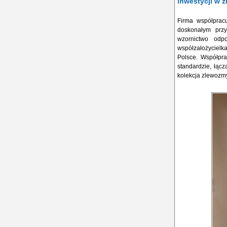
inwestycji w z
Firma współprac
doskonałym prz
wzornictwo odp
współzałożycielk
Polsce. Współpr
standardzie, łącz
kolekcja zlewozmy