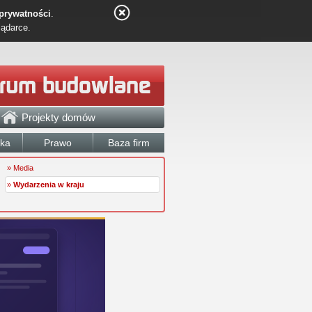
 prywatności
.
lądarce.
Projekty domów
łka
Prawo
Baza firm
» Media
»
Wydarzenia w kraju