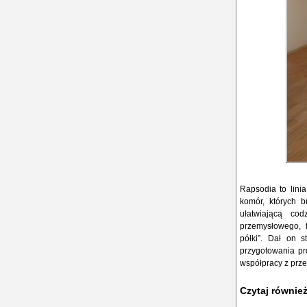
Rapsodia to lini
komór, których b
ułatwiającą co
przemysłowego, f
półki”. Dał on 
przygotowania pro
współpracy z prze
Czytaj równie