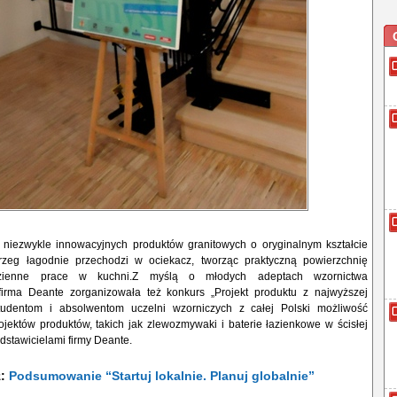
a niezwykle innowacyjnych produktów granitowych o oryginalnym kształcie
rzeg łagodnie przechodzi w ociekacz, tworząc praktyczną powierzchnię
dzienne prace w kuchni.Z myślą o młodych adeptach wzornictwa
irma Deante zorganizowała też konkurs „Projekt produktu z najwyższej
studentom i absolwentom uczelni wzorniczych z całej Polski możliwość
jektów produktów, takich jak zlewozmywaki i baterie łazienkowe w ścisłej
dstawicielami firmy Deante.
ż:
Podsumowanie “Startuj lokalnie. Planuj globalnie”