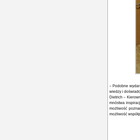
– Podobne wydarz
wiedzy i doświad
Dietrich – Kiero
mnóstwa inspiracj
możliwość poznan
możliwość współp