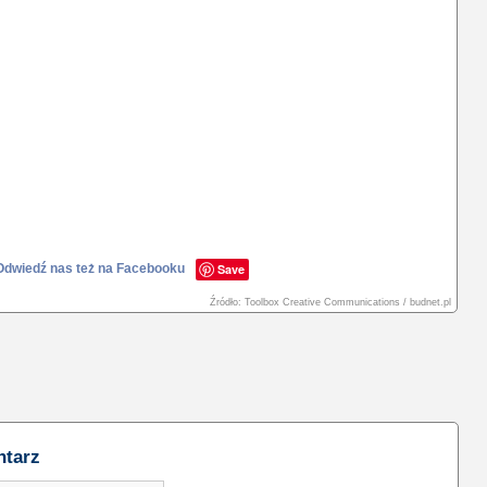
Odwiedź nas też na Facebooku
Save
Źródło: Toolbox Creative Communications / budnet.pl
ntarz