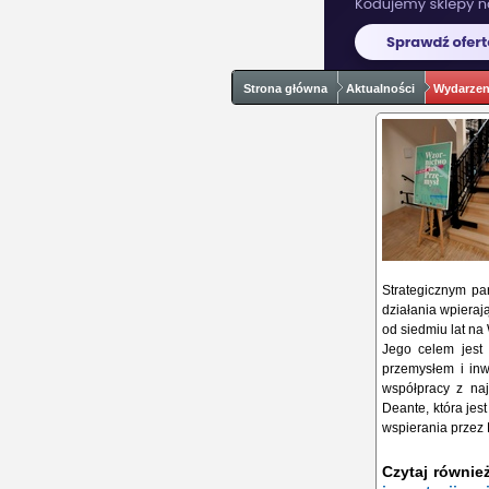
Strona główna
Aktualności
Wydarzeni
Strategicznym pa
działania wpiera
od siedmiu lat na
Jego celem jest 
przemysłem i inw
współpracy z naj
Deante, która jes
wspierania przez 
Czytaj równie