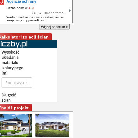
Agencje ochrony
Liczba postów:
423
Trudne tema...
Grupa:
Warto dmuchać na zimne i zabezpieczać
swoje firmy czy posiadłości.
Więcej na forum »
Kalkulator izolacji ścian
Znajdź projekt