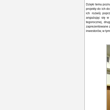
Dzięki temu pozna
projekty do ich d
ich rozwój popr
angażując się w 
tegorocznej, dru
zaprezentowane zo
inwestorów, w tym