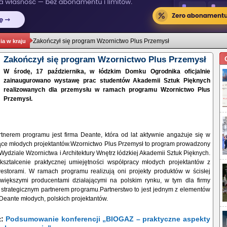
Zakończył się program Wzornictwo Plus Przemysł
a w kraju
Zakończył się program Wzornictwo Plus Przemysł
W środę, 17 października, w łódzkim Domku Ogrodnika oficjalnie
zainaugurowano wystawę prac studentów Akademii Sztuk Pięknych
realizowanych dla przemysłu w ramach programu Wzornictwo Plus
Przemysł.
rtnerem programu jest firma Deante, która od lat aktywnie angażuje się w
jące młodych projektantów.Wzornictwo Plus Przemysł to program prowadzony
 Wydziale Wzornictwa i Architektury Wnętrz łódzkiej Akademii Sztuk Pięknych.
kształcenie praktycznej umiejętności współpracy młodych projektantów z
estorami. W ramach programu realizują oni projekty produktów w ścisłej
większymi producentami działającymi na polskim rynku, w tym dla firmy
t strategicznym partnerem programu.Partnerstwo to jest jednym z elementów
Deante młodych, polskich projektantów.
ż:
Podsumowanie konferencji „BIOGAZ – praktyczne aspekty