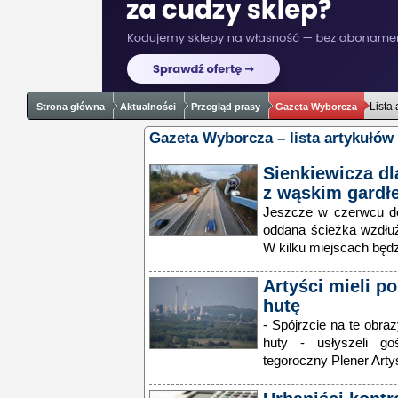
Lista
Strona główna
Aktualności
Przegląd prasy
Gazeta Wyborcza
Gazeta Wyborcza – lista artykułów
Sienkiewicza dl
z wąskim gardł
Jeszcze w czerwcu do
oddana ścieżka wzdłuż 
W kilku miejscach będz
Artyści mieli 
hutę
- Spójrzcie na te obra
huty - usłyszeli go
tegoroczny Plener Art