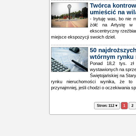
Twórca kontrow
umieścić na wil
- Irytuję was, bo nie
żółć na Artystę w
ekscentryczny rzeźbiar
miejsce ekspozycji swoich dzieł.
50 najdroższyc
wtórnym rynku
Ponad 18,2 tys. z
wystawionych na sprzed
Świętojańskiej na Star
rynku nieruchomości wynika, że to 
przynajmniej, jeśli chodzi o oczekiwania s
Stron: 112 ▾
1
2