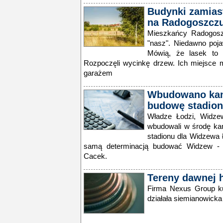
Budynki zamiast
na Radogoszcz
Mieszkańcy Radogosz
"nasz". Niedawno poja
Mówią, że lasek to "
Rozpoczęli wycinkę drzew. Ich miejsce
garażem
Wbudowano kam
budowę stadio
Władze Łodzi, Widze
wbudowali w środę ka
stadionu dla Widzewa 
samą determinacją budować Widzew - p
Cacek.
Tereny dawnej 
Firma Nexus Group ku
działała siemianowicka