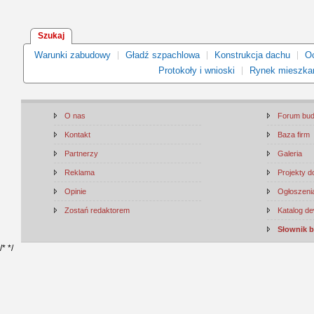
Szukaj
Warunki zabudowy
Gładź szpachlowa
Konstrukcja dachu
Oc
Protokoły i wnioski
Rynek mieszka
O nas
Forum bu
Kontakt
Baza firm
Partnerzy
Galeria
Reklama
Projekty 
Opinie
Ogłoszenia
Zostań redaktorem
Katalog d
Słownik 
/*
*/