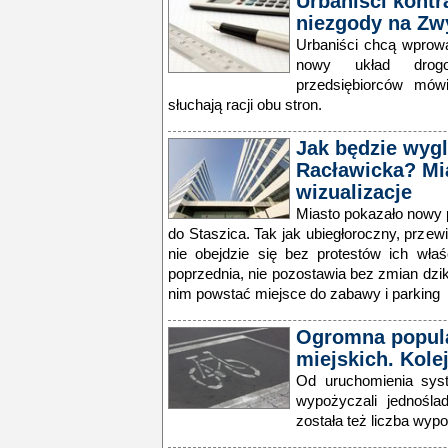
Urbaniści kontr
niezgody na Zw
Urbaniści chcą wprow
nowy układ drogo
przedsiębiorców mów
słuchają racji obu stron.
Jak będzie wygl
Racławicka? Mi
wizualizacje
Miasto pokazało nowy p
do Staszica. Tak jak ubiegłoroczny, prze
nie obejdzie się bez protestów ich właś
poprzednia, nie pozostawia bez zmian dzi
nim powstać miejsce do zabawy i parking
Ogromna popul
miejskich. Kole
Od uruchomienia syst
wypożyczali jednośla
została też liczba wyp