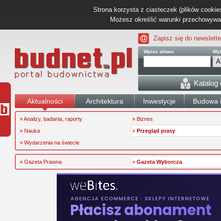
Strona korzysta z ciasteczek (plików cookies
Możesz określić warunki przechowywani
Zapisz się do newslette
Wpisz słowo
Wyb
Katalog
Aktualności
Architektura
Inwestycje
Budowa i
» Analizy, badania, raporty
» Biznes
» Nauka
»
Przegląd prasy
» Wydarzenia na świecie
» Gazeta Prawna
»
Gazeta Wyborcza