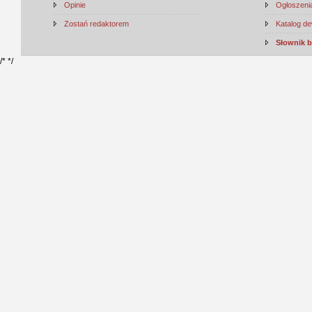
Opinie
Ogłoszenia
Zostań redaktorem
Katalog d
Słownik 
/*
*/