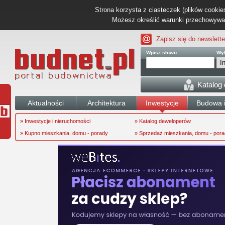
Strona korzysta z ciasteczek (plików cookies
Możesz określić warunki przechowywani
Zapisz się do newslette
Wpisz słowo
Wyb
Katalog
Aktualności
Architektura
Inwestycje
Budowa i
» Inwestycje i nieruchomości
» Katalog deweloperów
» Kupno mieszkania, domu - porady
» Sprzedaż mieszkania, domu - por