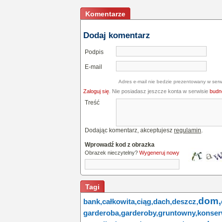
Komentarze
Dodaj komentarz
Podpis
E-mail
Adres e-mail nie bedzie prezentowany w serw
Zaloguj się
. Nie posiadasz jeszcze konta w serwisie
budne
Treść
Dodając komentarz, akceptujesz
regulamin
.
Wprowadź kod z obrazka
Obrazek nieczytelny?
Wygeneruj nowy
Tagi
dom,
bank,
całkowita,
ciąg,
dach,
deszcz,
garderoba,
garderoby,
gruntowny,
konser