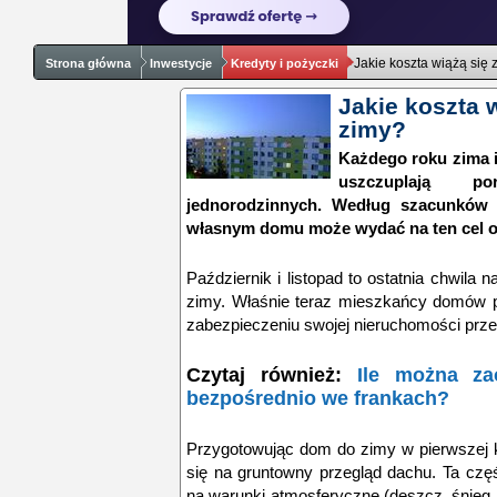
Jakie koszta wiążą się
Strona główna
Inwestycje
Kredyty i pożyczki
Jakie koszta 
zimy?
Każdego roku zima i
uszczuplają po
jednorodzinnych. Według szacunków
własnym domu może wydać na ten cel od 
Październik i listopad to ostatnia chwila
zimy. Właśnie teraz mieszkańcy domów p
zabezpieczeniu swojej nieruchomości przed
Czytaj również:
Ile można zao
bezpośrednio we frankach?
Przygotowując dom do zimy w pierwszej 
się na gruntowny przegląd dachu. Ta czę
na warunki atmosferyczne (deszcz, śnieg, p