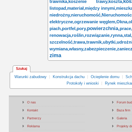
kos
trawnika,
koszenie trawy,
koszta,
listopad,
materiał,
między innymi,
mieszk
niedrożny,
nieruchomość,
Nieruchomości
elektryczne,
ogrzewanie węglem,
Okna,
o
powierzchnia,
piach,
portfel,
pory,
prace
renowacja,
roślin,
rozwiązanie,
rynna,
stal
szczelność,
trawa,
trawnik,
ubytki,
udrożni
wymiana,
własny,
zabezpieczenie,
zaniec
zima
Szukaj
Warunki zabudowy
Konstrukcja dachu
Ocieplenie domu
Sch
Protokoły i wnioski
Rynek mieszka
O nas
Forum bu
Kontakt
Baza firm
Partnerzy
Galeria
Reklama
Projekty 