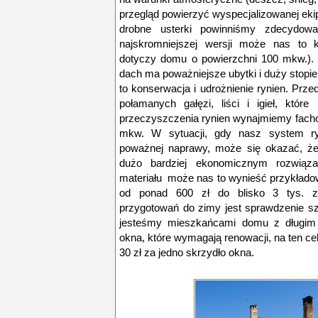
przegląd powierzyć wyspecjalizowanej eki
drobne usterki powinniśmy zdecydow
najskromniejszej wersji może nas to 
dotyczy domu o powierzchni 100 mkw.).
dach ma poważniejsze ubytki i duży stopi
to konserwacja i udrożnienie rynien. Prze
połamanych gałęzi, liści i igieł, któr
przeczyszczenia rynien wynajmiemy facho
mkw. W sytuacji, gdy nasz system r
poważnej naprawy, może się okazać, że
dużo bardziej ekonomicznym rozwiąz
materiału może nas to wynieść przykład
od ponad 600 zł do blisko 3 tys. 
przygotowań do zimy jest sprawdzenie szc
jesteśmy mieszkańcami domu z długim 
okna, które wymagają renowacji, na ten c
30 zł za jedno skrzydło okna.