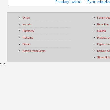
Protokoły i wnioski
Rynek mieszka
O nas
Forum bu
Kontakt
Baza firm
Partnerzy
Galeria
Reklama
Projekty 
Opinie
Ogłoszenia
Zostań redaktorem
Katalog d
Słownik 
/*
*/