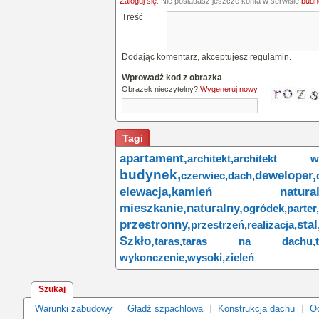
Zaloguj się
. Nie posiadasz jeszcze konta w serwisie
budne
Treść
Dodając komentarz, akceptujesz
regulamin
.
Wprowadź kod z obrazka
Obrazek nieczytelny?
Wygeneruj nowy
Tagi
apartament,
architekt,
architekt wn
budynek,
deweloper,
czerwiec,
dach,
elewacja,
kamień naturaln
mieszkanie,
naturalny,
ogródek,
parter,
przestronny,
stal
przestrzeń,
realizacja,
Szkło,
taras,
taras na dachu,
wykonczenie,
wysoki,
zieleń
Szukaj
Warunki zabudowy
Gładź szpachlowa
Konstrukcja dachu
Oc