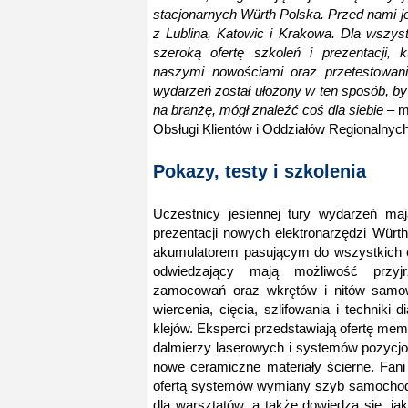
stacjonarnych Würth Polska. Przed nami je
z Lublina, Katowic i Krakowa. Dla wszys
szeroką ofertę szkoleń i prezentacji, 
naszymi nowościami oraz przetestowan
wydarzeń został ułożony w ten sposób, by
na branżę, mógł znaleźć coś dla siebie –
mó
Obsługi Klientów i Oddziałów Regionalny
Pokazy, testy i szkolenia
Uczestnicy jesiennej tury wydarzeń ma
prezentacji nowych elektronarzędzi Würt
akumulatorem pasującym do wszystkich el
odwiedzający mają możliwość przyj
zamocowań oraz wkrętów i nitów samow
wiercenia, cięcia, szlifowania i techniki
klejów. Eksperci przedstawiają ofertę m
dalmierzy laserowych i systemów pozycjo
nowe ceramiczne materiały ścierne. Fan
ofertą systemów wymiany szyb samochodo
dla warsztatów, a także dowiedzą się, ja