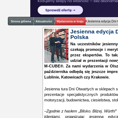
Jesienna edycja Dni 
Strona główna
Aktualności
Wydarzenia w kraju
Jesienna edycja 
Polska
Na uczestników jesienn
czekają promocje i mery
przez ekspertów. To tak
udział w prezentacji now
M-CUBE®. Za nami wydarzenia w Olszty
października odbędą się jeszcze impre
Lublinie, Katowicach czy Krakowie.
Jesienna tura Dni Otwartych w sklepach 
prezentacje specjalistycznych produkt
motoryzacji, budownictwa, ciesielstwa, stol
–Zgodnie z hasłem „Blisko. Bliżej. Würth!
klientami, organizując jesienną ed