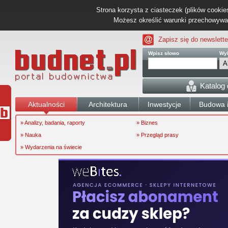
Strona korzysta z ciasteczek (plików cookies
Możesz określić warunki przechowywani
Zapisz się do newslette
Wpisz słowo
Wyb
Katalog
Aktualności
Architektura
Inwestycje
Budowa i
» Analizy, badania, raporty
» Biznes
» Nauka
» Przegląd prasy
» Wydarzenia na świecie