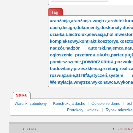
Tagi
aranżacja,
aranżacja wnętrz,
architektura
dach,
design,
dokumenty,
doskonały,
dośw
działka,
Electrolux,
elewacja,
hol,
inwestor
kompleksowy,
kontrakt,
kosztorys,
kosz
nadzór,
nadzór autorski,
najemca,
natu
około,
pię
ogłoszenie przetargu,
parter,
powierzchnia,
pomieszczenie,
pozwole
budowlany,
przeszklenia,
przetarg,
realiza
strefa,
rozwiązanie,
styczeń,
system og
Wentylacja,
wnętrze,
wykonawca,
wykona
Szukaj
Warunki zabudowy
Konstrukcja dachu
Ocieplenie domu
Sch
Protokoły i wnioski
Rynek mieszka
O nas
Forum bu