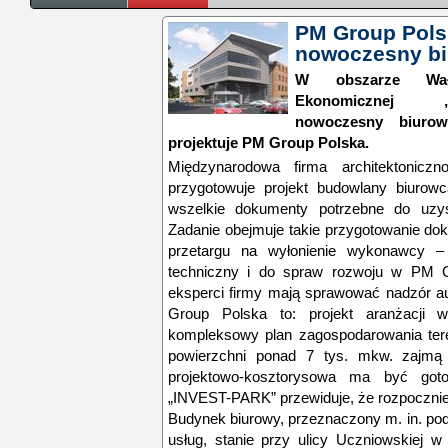
PM Group Polsk
nowoczesny bi
W obszarze Wałbr
Ekonomicznej „
nowoczesny biurow
projektuje PM Group Polska.
Międzynarodowa firma architektonicz
przygotowuje projekt budowlany biurowc
wszelkie dokumenty potrzebne do uzy
Zadanie obejmuje takie przygotowanie dok
przetargu na wyłonienie wykonawcy – 
techniczny i do spraw rozwoju w PM Gr
eksperci firmy mają sprawować nadzór a
Group Polska to: projekt aranżacji 
kompleksowy plan zagospodarowania tere
powierzchni ponad 7 tys. mkw. zajmą 
projektowo-kosztorysowa ma być go
„INVEST-PARK” przewiduje, że rozpocznie
Budynek biurowy, przeznaczony m. in. po
usług, stanie przy ulicy Uczniowskiej 