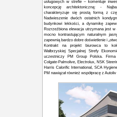
usługowych w strefie – komentuje inwes
koncepcję architektoniczną: - Najbar
charakteryzuje się prostą formą z czę
Nadwieszenie dwóch ostatnich kondygn
budynkowi lekkości, a dynamikę zapew
Rozrzeźbiona elewacja utrzymana jest w 
mocno kontrastującym naturalnym jasn
zapewnią bardzo dobre doświetlenie i „otw
Kontrakt na projekt biurowca to kole
Wałbrzyskiej Specjalnej Strefy Ekono
uczestniczy PM Group Polska. Firma 
Colgate-Palmolive, Electrolux, NSK Stee
Harris Calorific International, SCA Hygien
PM nawiązał również współpracę z Autoliv