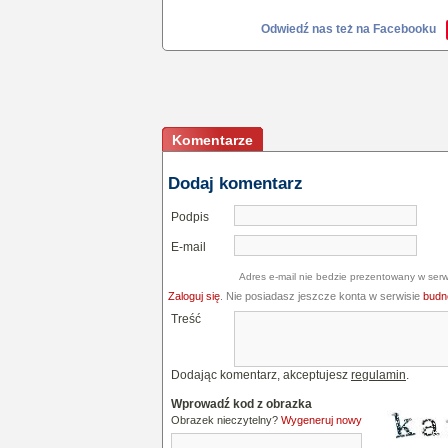
Odwiedź nas też na Facebooku
Komentarze
Dodaj komentarz
Podpis
E-mail
Adres e-mail nie bedzie prezentowany w serw
Zaloguj się
. Nie posiadasz jeszcze konta w serwisie
budne
Treść
Dodając komentarz, akceptujesz
regulamin
.
Wprowadź kod z obrazka
Obrazek nieczytelny?
Wygeneruj nowy