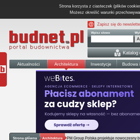
Strona korzysta z ciasteczek (plików cookies
Możesz określić warunki przechowywani
Zapisz się do newslette
Wpisz słowo
Wyb
Katalog
Aktualności
Architektura
Inwestycje
Budowa i
PM Group Polska projektuje nowoczesny b
Strona główna
Architektura