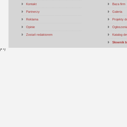
Kontakt
Baza firm
Partnerzy
Galeria
Reklama
Projekty 
Opinie
Ogłoszenia
Zostań redaktorem
Katalog d
Słownik 
/*
*/