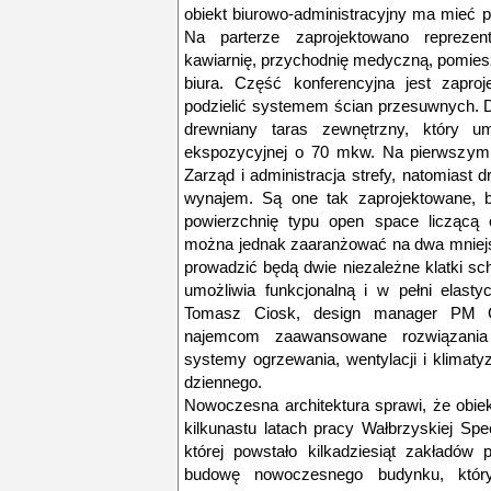
obiekt biurowo-administracyjny ma mieć p
Na parterze zaprojektowano reprezent
kawiarnię, przychodnię medyczną, pomies
biura. Część konferencyjna jest zapro
podzielić systemem ścian przesuwnych. 
drewniany taras zewnętrzny, który um
ekspozycyjnej o 70 mkw. Na pierwszym 
Zarząd i administracja strefy, natomiast dr
wynajem. Są one tak zaprojektowane, 
powierzchnię typu open space liczącą
można jednak zaaranżować na dwa mniejsz
prowadzić będą dwie niezależne klatki sc
umożliwia funkcjonalną i w pełni elast
Tomasz Ciosk, design manager PM G
najemcom zaawansowane rozwiązania 
systemy ogrzewania, wentylacji i klimaty
dziennego.
Nowoczesna architektura sprawi, że obiek
kilkunastu latach pracy Wałbrzyskiej Spe
której powstało kilkadziesiąt zakładów
budowę nowoczesnego budynku, który