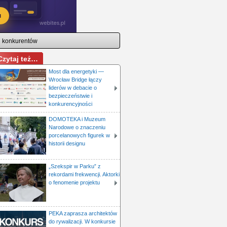
i konkurentów
Czytaj też…
Most dla energetyki —
Wrocław Bridge łączy
liderów w debacie o
bezpieczeństwie i
konkurencyjności
DOMOTEKA i Muzeum
Narodowe o znaczeniu
porcelanowych figurek w
historii designu
„Szekspir w Parku” z
rekordami frekwencji. Aktorki
o fenomenie projektu
PEKA zaprasza architektów
do rywalizacji. W konkursie