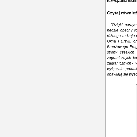
rozwiązania techn
Czytaj równie
–
"Dzięki naszym
będzie obecny ró
różnego rodzaju 
Okna i Drzwi, or
Branżowego Prog
strony czeskich
zagranicznych ko
zagranicznych - w
wyłącznie produk
obawiają się wyso