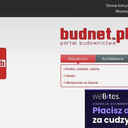
Strona korzys
Możesz 
Aktualności
Architektura
» Analizy, badania, raporty
» Nauka
» Wydarzenia na świecie