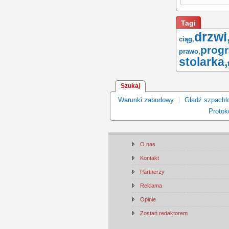
Tagi
drzwi
ciąg,
prog
prawo,
stolarka,
Szukaj
Warunki zabudowy
Gładź szpachl
Protoko
O nas
Kontakt
Partnerzy
Reklama
Opinie
Zostań redaktorem