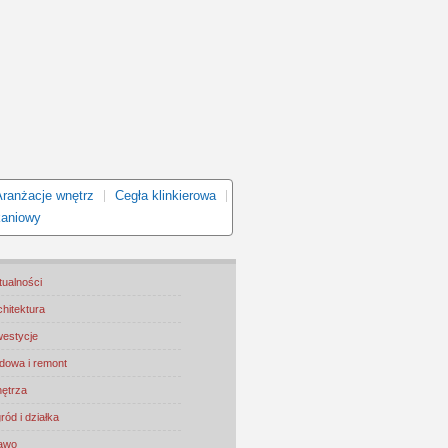
Aranżacje wnętrz
Cegła klinkierowa
kaniowy
tualności
chitektura
westycje
dowa i remont
ętrza
ród i działka
awo