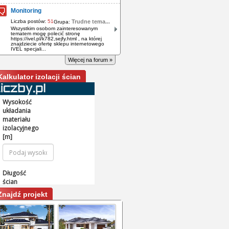
Monitoring
Liczba postów:
51
Trudne tema...
Grupa:
Wszystkim osobom zainteresowanym
tematem mogę polecić stronę
https://ivel.pl/k782,sejfy.html , na której
znajdziecie ofertę sklepu internetowego
IVEL spec­jali­...
Więcej na forum »
Kalkulator izolacji ścian
Znajdź projekt