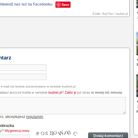
Odwiedź nas też na Facebooku
Save
Źródło: Red Pen / budnet.pl
ntarz
 e-mail nie bedzie prezentowany w serwisie budnet.pl
iadasz jeszcze konta w serwisie
budnet.pl
?
Załóż je
już teraz
w mniej niż minutę
.
rz, akceptujesz
regulamin
.
 obrazka
ny?
Wygeneruj nowy