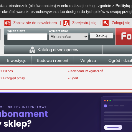
ta z ciasteczek (plików cookies) w celu realizacji usług i zgodnie z
Polityką
określić warunki przechowywania lub dostępu do tych plików w swojej przeg
Zapisz się do newslettera
|
Zarejestruj się
|
Zaloguj się
Wpisz słowo
Wybierz dział
Szukaj
Katalog deweloperów
Inwestycje
Budowa i remont
Wnętrza
Ogród i dzia
» Biznes
» Kalendarium wydarzeń
» Przegląd prasy
» Sport