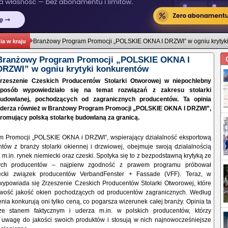
Branżowy Program Promocji „POLSKIE OKNA I DRZWI” w ogniu krytyk
a w kraju
Branżowy Program Promocji „POLSKIE OKNA I
DRZWI” w ogniu krytyki konkurentów
rzeszenie Czeskich Producentów Stolarki Otworowej w niepochlebny
posób wypowiedziało się na temat rozwiązań z zakresu stolarki
udowlanej, pochodzących od zagranicznych producentów. Ta opinia
derza również w Branżowy Program Promocji „POLSKIE OKNA I DRZWI”,
romujący polską stolarkę budowlaną za granicą.
 Promocji „POLSKIE OKNA i DRZWI”, wspierający działalność eksportową
tów z branży stolarki okiennej i drzwiowej, obejmuje swoją działalnością
, m.in. rynek niemiecki oraz czeski. Spotyka się to z bezpodstawną krytyką ze
wych producentów – najpierw zgodność z prawem programu próbował
cki związek producentów VerbandFenster + Fassade (VFF). Teraz, w
ypowiada się Zrzeszenie Czeskich Producentów Stolarki Otworowej, które
iwość jakość okien pochodzących od producentów zagranicznych. Według
nia konkurują oni tylko ceną, co pogarsza wizerunek całej branży. Opinia ta
ze stanem faktycznym i uderza m.in. w polskich producentów, którzy
 uwagę do jakości swoich produktów i stosują w nich najnowocześniejsze