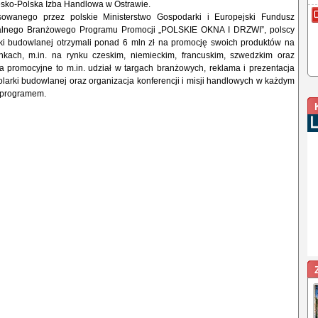
esko-Polska Izba Handlowa w Ostrawie.
owanego przez polskie Ministerstwo Gospodarki i Europejski Fundusz
lnego Branżowego Programu Promocji „POLSKIE OKNA I DRZWI”, polscy
rki budowlanej otrzymali ponad 6 mln zł na promocję swoich produktów na
nkach, m.in. na rynku czeskim, niemieckim, francuskim, szwedzkim oraz
a promocyjne to m.in. udział w targach branżowych, reklama i prezentacja
tolarki budowlanej oraz organizacja konferencji i misji handlowych w każdym
h programem.