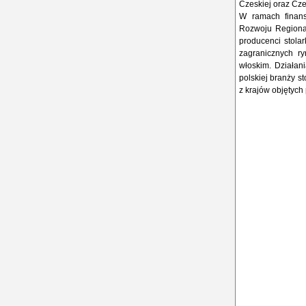
Czeskiej oraz Cz
W ramach finans
Rozwoju Regiona
producenci stola
zagranicznych ry
włoskim. Działani
polskiej branży s
z krajów objętyc