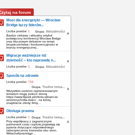
Czytaj na forum
Most dla energetyki — Wrocław
Bridge łączy liderów...
Liczba postów:
1
Aktualności
Grupa:
Bardzo ciekawy i aktualny artykuł
poświęcony konferencji Wrocław Bridge
oraz kluczowym debatom na temat
bezpieczeństwa i konkurencyjności w
branży energetycznej...
Migracje ważniejsze niż
dzietność – kto naprawdę n...
Liczba postów:
1
Aktualności
Grupa:
Sposób na zdrowie
Liczba postów:
733
Trudne tema...
Grupa:
Wszystkim osobom zainteresowanym
tematem mogę polecić stronę
https://www.fitpark.pl/oferta-silowni-ze
wnetrznych/dla-dzieci , na której
znajdziecie ofertę firmy....
Obsługa prawna
Liczba postów:
1
Trudne tema...
Grupa:
Przy współpracy z zagranicznymi
partnerami coraz częściej pojawiają się
pytania dotyczące odpowiedniego
zabezpieczenia interesów obu stron.
Wirtschaftsverträge...