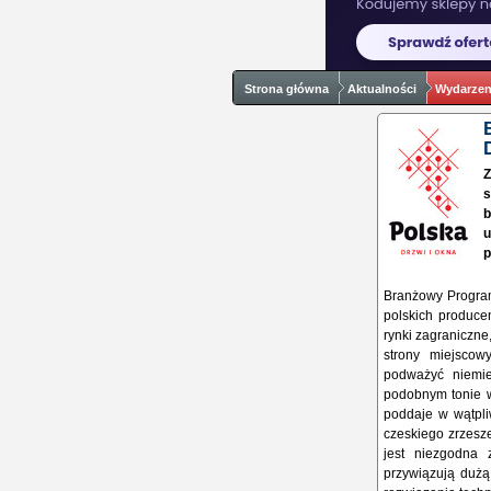
Strona główna
Aktualności
Wydarzeni
Z
s
b
u
p
Branżowy Program
polskich producen
rynki zagraniczne
strony miejsco
podważyć niemie
podobnym tonie w
poddaje w wątpl
czeskiego zrzesze
jest niezgodna 
przywiązują dużą