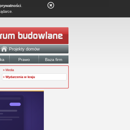
 prywatności
.
lądarce.
Projekty domów
łka
Prawo
Baza firm
» Media
»
Wydarzenia w kraju