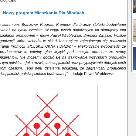
ologiczne.
ż:
Nowy program Mieszkania Dla Młodych
 staraniom, Branżowy Program Promocji dla branży stolarki budowlanej
wnież na rynku czeskim. W ciągu trzech najbliższych lat planujemy tam
działania promocyjne – mówi Paweł Wróblewski, Dyrektor Związku Polskie
ganizacji, która wchodzi w skład konsorcjum zajmującego się realizacją
ramu Promocji „POLSKIE OKNA I DRZWI” – Niekorzystne wypowiedzi ze
 producentów to kolejny głos krytyki pod naszym adresem ze strony
nkurentów. Nie możemy godzić się na traktowanie wszystkich produktów
 tym polskich - jako rozwiązań złej jakości oraz przypisywanie dobrych cech
tom czeskim. Tego typu działania pokazują, że zagraniczni producenci
kiej jakości polskiej stolarki budowlanej"
- dodaje Paweł Wróblewski.