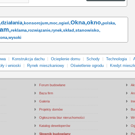
,
Okna,
okno,
działania,
konsorcjum,
moc,
ogień,
polska,
ram,
reklama,
skład,
stanowisko,
rozwiązanie,
rynek,
tona,
wysoki
owa
Konstrukcja dachu
Ocieplenie domu
Schody
Technologia
ły i wnioski
Rynek mieszkaniowy
Oświetlenie ogrodu
Kredyt miesz
Forum budowlane
Ak
Baza firm
Ar
Galeria
In
Projekty domów
Bu
Ogłoszenia biur nieruchomości
Wn
Katalog deweloperów
Og
Słownik budowlany
Pr