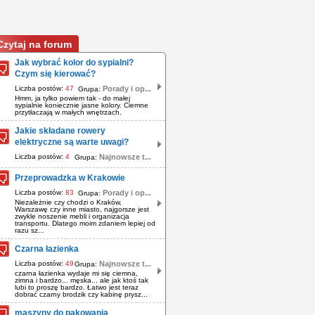
Czytaj na forum
Jak wybrać kolor do sypialni?
Czym się kierować?
Liczba postów:
47
Porady i op...
Grupa:
Hmm, ja tylko powiem tak - do małej
sypialnie koniecznie jasne kolory. Ciemne
przytłaczają w małych wnętrzach.
Jakie składane rowery
elektryczne są warte uwagi?
Liczba postów:
4
Najnowsze t...
Grupa:
Przeprowadzka w Krakowie
Liczba postów:
83
Porady i op...
Grupa:
Niezależnie czy chodzi o Kraków,
Warszawę czy inne miasto, najgorsze jest
zwykle noszenie mebli i organizacja
transportu. Dlatego moim zdaniem lepiej od
razu sz...
Czarna łazienka
Liczba postów:
49
Najnowsze t...
Grupa:
czarna łazienka wydaje mi się ciemna,
zimna i bardzo... męska... ale jak ktoś tak
lubi to proszę bardzo. Łatwo jest teraz
dobrać czarny brodzik czy kabinę prysz...
maszyny do pakowania