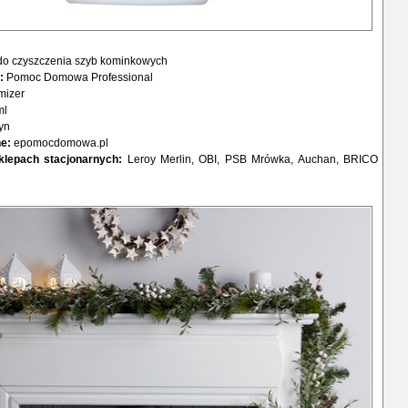
do czyszczenia szyb kominkowych
:
Pomoc Domowa Professional
mizer
ml
łyn
e:
epomocdomowa.pl
lepach stacjonarnych:
Leroy Merlin, OBI, PSB Mrówka, Auchan, BRICO