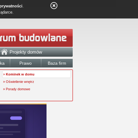
 prywatności
.
lądarce.
Projekty domów
łka
Prawo
Baza firm
»
Kominek w domu
» Oświetlenie wnętrz
» Porady domowe