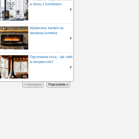
w domu z kominkiem
Wybieramy kamień na
obudowę kominka
Ogrzewanie kozą – jak robić
to bezpiecznie?
« Następne
Poprzednie »