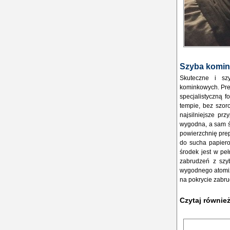
Szyba komin
Skuteczne i sz
kominkowych. Pre
specjalistyczną 
tempie, bez szor
najsilniejsze prz
wygodna, a sam ś
powierzchnię prep
do sucha papiero
środek jest w peł
zabrudzeń z szyb
wygodnego atomize
na pokrycie zabru
Czytaj równie