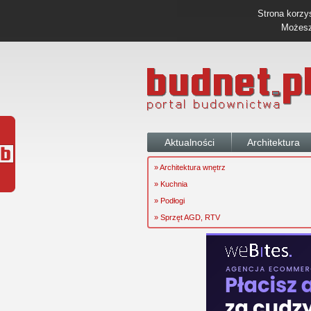
Strona korzys
Możesz 
Aktualności
Architektura
» Architektura wnętrz
» Kuchnia
» Podłogi
» Sprzęt AGD, RTV