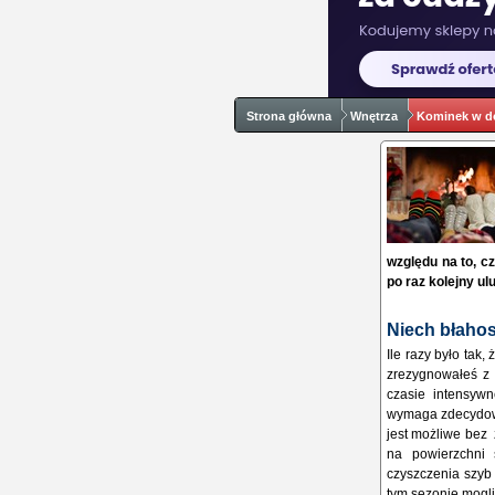
Strona główna
Wnętrza
Kominek w 
względu na to, c
po raz kolejny ul
Niech błahos
Ile razy było tak,
zrezygnowałeś z 
czasie intensyw
wymaga zdecydowa
jest możliwe bez
na powierzchni 
czyszczenia szyb
tym sezonie mogli