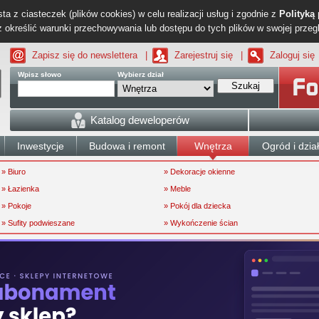
ta z ciasteczek (plików cookies) w celu realizacji usług i zgodnie z
Polityką
określić warunki przechowywania lub dostępu do tych plików w swojej przeg
Zapisz się do newslettera
|
Zarejestruj się
|
Zaloguj się
Wpisz słowo
Wybierz dział
Szukaj
Katalog deweloperów
Inwestycje
Budowa i remont
Wnętrza
Ogród i dzia
» Biuro
» Dekoracje okienne
» Łazienka
» Meble
» Pokoje
» Pokój dla dziecka
» Sufity podwieszane
» Wykończenie ścian