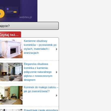
ajęcie?
Czytaj też…
Kamienne obudowy
kominków – przewodnik po
stylach, materiałach i
aranżacjach
Elegancka obudowa
kominka z kamienia:
połączenie naturalnego
piękna z nowoczesnym
designem
Kominek do małego salonu –
jak go zaaranżować?
Prawdziwie ciepła atmosfera