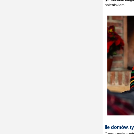
paleniskiem.
Ile dom
ów, t