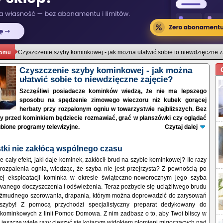
Czyszczenie szyby kominkowej - jak można ułatwić sobie to niewdzięczne z
domu
Czyszczenie szyby kominkowej - jak można
ułatwić sobie to niewdzięczne zajęcie?
Szczęśliwi posiadacze kominków wiedzą, że nie ma lepszego
sposobu na spędzenie zimowego wieczoru niż kubek gorącej
herbaty przy rozpalonym ogniu w towarzystwie najbliższych. Bez
zy przed kominkiem będziecie rozmawiać, grać w planszówki czy oglądać
ubione programy telewizyjne.
Czytaj dalej
tki nie zakłócą wsp
ólnego czasu
 że cały efekt, jaki daje kominek, zakłócił brud na szybie kominkowej? Ile razy
rozpalenia ognia, wiedząc, że szyba nie jest przejrzysta? Z pewnością po
nej eksploatacji kominka w okresie świąteczno-noworocznym jego szyba
nego doczyszczenia i odświeżenia. Teraz pozbycie się uciążliwego brudu
 żmudnego szorowania, drapania, którym można doprowadzić do zarysowań
szyby! Z pomocą przychodzi specjalistyczny preparat dedykowany do
 kominkowych z linii Pomoc Domowa. Z nim zadbasz o to, aby Twoi bliscy w
 jeszcze wiele razy cieszyć się kojącym widokiem płomieni migoczących nad