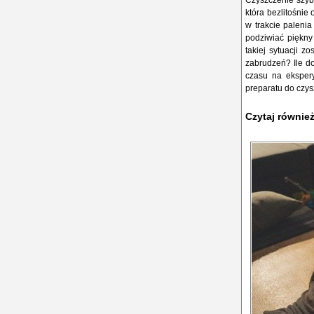
Czyszczenie szyby
która bezlitośnie
w trakcie palenia
podziwiać piękny 
takiej sytuacji z
zabrudzeń? Ile do
czasu na ekspery
preparatu do czy
Czytaj równie