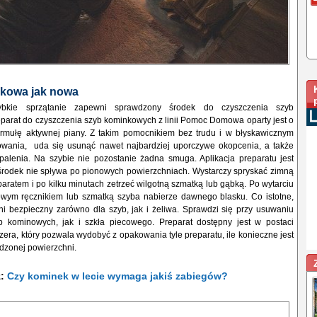
kowa jak nowa
ybkie sprzątanie zapewni sprawdzony środek do czyszczenia szyb
parat do czyszczenia szyb kominkowych z linii Pomoc Domowa oparty jest o
formułę aktywnej piany. Z takim pomocnikiem bez trudu i w błyskawicznym
owania, uda się usunąć nawet najbardziej uporczywe okopcenia, a także
ypalenia. Na szybie nie pozostanie żadna smuga. Aplikacja preparatu jest
rodek nie spływa po pionowych powierzchniach. Wystarczy spryskać zimną
aratem i po kilku minutach zetrzeć wilgotną szmatką lub gąbką. Po wytarciu
wym ręcznikiem lub szmatką szyba nabierze dawnego blasku. Co istotne,
ni bezpieczny zarówno dla szyb, jak i żeliwa. Sprawdzi się przy usuwaniu
 kominowych, jak i szkła piecowego. Preparat dostępny jest w postaci
ra, który pozwala wydobyć z opakowania tyle preparatu, ile konieczne jest
dzonej powierzchni.
ż:
Czy kominek w lecie wymaga jakiś zabiegów?