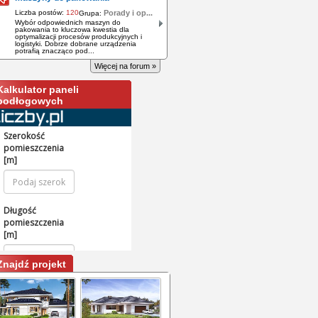
Liczba postów:
120
Porady i op...
Grupa:
Wybór odpowiednich maszyn do
pakowania to kluczowa kwestia dla
optymalizacji procesów produkcyjnych i
logistyki. Dobrze dobrane urządzenia
potrafią znacząco pod...
Więcej na forum »
Kalkulator paneli
podłogowych
Znajdź projekt