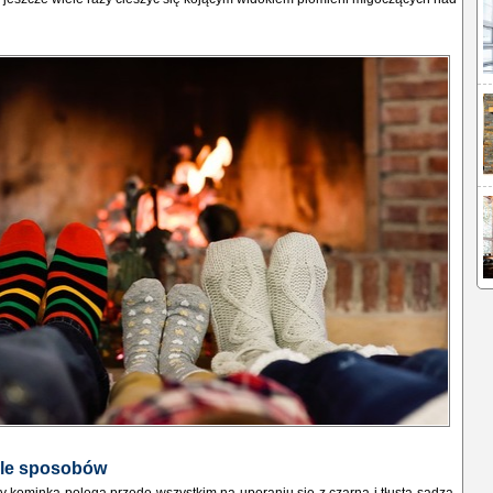
yle sposob
ów