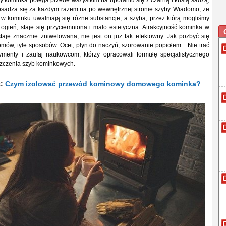
 kominka polega przede wszystkim na uporaniu się z czarną i tłustą sadzą,
 osadza się za każdym razem na po wewnętrznej stronie szyby. Wiadomo, że
 w kominku uwalniają się różne substancje, a szyba, przez którą mogliśmy
ogień, staje się przyciemniona i mało estetyczna. Atrakcyjność kominka w
ostaje znacznie zniwelowana, nie jest on już tak efektowny. Jak pozbyć się
mów, tyle sposobów. Ocet, płyn do naczyń, szorowanie popiołem... Nie trać
menty i zaufaj naukowcom, którzy opracowali formułę specjalistycznego
szczenia szyb kominkowych.
ż:
Czym izolować przewód kominowy domowego kominka?