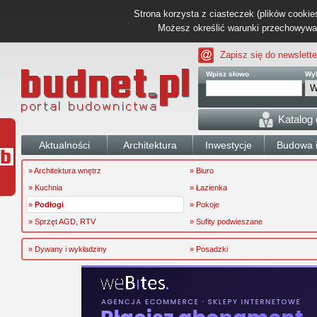
Strona korzysta z ciasteczek (plików cookies
Możesz określić warunki przechowywani
Zapisz się do newslette
Wpisz słowo
Wyb
Katalog
Aktualności
Architektura
Inwestycje
Budowa i
» Architektura wnętrz
» Biuro
» Kuchnia
» Łazienka
»
Podłogi
» Pokoje
» Sprzęt AGD, RTV
» Sufity podwieszane
» Dywany i wykładziny
» Posadzki