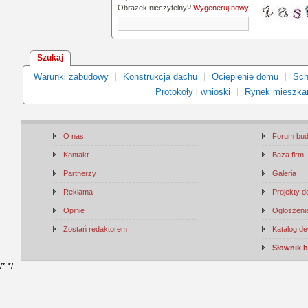
Obrazek nieczytelny?
Wygeneruj nowy
Szukaj
Warunki zabudowy
Konstrukcja dachu
Ocieplenie domu
Sch
Protokoły i wnioski
Rynek mieszka
O nas
Forum bu
Kontakt
Baza firm
Partnerzy
Galeria
Reklama
Projekty 
Opinie
Ogłoszenia
Zostań redaktorem
Katalog d
Słownik 
/*
*/