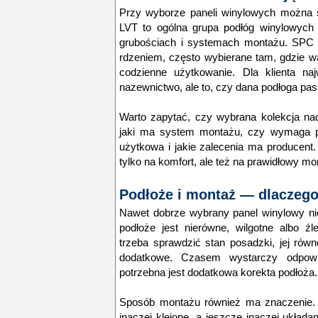
Przy wyborze paneli winylowych można 
LVT to ogólna grupa podłóg winylowych
grubościach i systemach montażu. SPC 
rdzeniem, często wybierane tam, gdzie wa
codzienne użytkowanie. Dla klienta na
nazewnictwo, ale to, czy dana podłoga pas
Warto zapytać, czy wybrana kolekcja na
jaki ma system montażu, czy wymaga pod
użytkowa i jakie zalecenia ma producent.
tylko na komfort, ale też na prawidłowy mont
Podłoże i montaż — dlaczego
Nawet dobrze wybrany panel winylowy nie
podłoże jest nierówne, wilgotne albo 
trzeba sprawdzić stan posadzki, jej równ
dodatkowe. Czasem wystarczy odpowi
potrzebna jest dodatkowa korekta podłoża.
Sposób montażu również ma znaczenie. In
inaczej klejone, a jeszcze inaczej układan