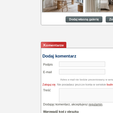
Kaszmirowa elegancja na
Kaszmirowa elega
36 m²
36 m²
Dodaj własną galerię
Zo
Komentarze
Dodaj komentarz
Podpis
E-mail
Adres e-mail nie bedzie prezentowany w serw
Zaloguj się
. Nie posiadasz jeszcze konta w serwisie
budne
Treść
Dodając komentarz, akceptujesz
regulamin
.
Wprowadź kod z obrazka