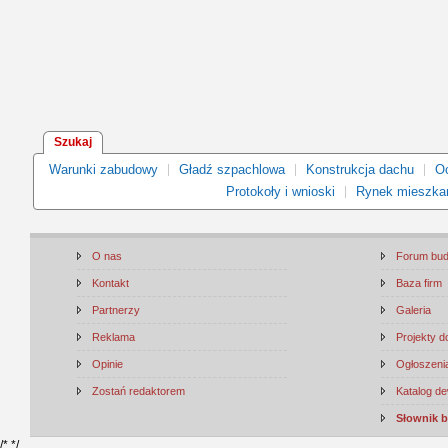
Szukaj
Warunki zabudowy
Gładź szpachlowa
Konstrukcja dachu
Oc
Protokoły i wnioski
Rynek mieszka
O nas
Forum bu
Kontakt
Baza firm
Partnerzy
Galeria
Reklama
Projekty 
Opinie
Ogłoszenia
Zostań redaktorem
Katalog d
Słownik 
/*
*/