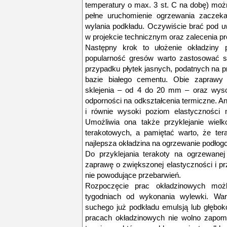
temperatury o max. 3 st. C na dobę) moż
pełne uruchomienie ogrzewania zaczeka
wylania podkładu. Oczywiście brać pod uw
w projekcie technicznym oraz zalecenia pro
Następny krok to ułożenie okładziny 
popularność gresów warto zastosować s
przypadku płytek jasnych, podatnych na p
bazie białego cementu. Obie zaprawy 
sklejenia – od 4 do 20 mm – oraz wysok
odporności na odkształcenia termiczne. A
i równie wysoki poziom elastyczności 
Umożliwia ona także przyklejanie wiel
terakotowych, a pamiętać warto, że ter
najlepsza okładzina na ogrzewanie podłog
Do przyklejania terakoty na ogrzewane
zaprawę o zwiększonej elastyczności i p
nie powodujące przebarwień.
Rozpoczęcie prac okładzinowych możl
tygodniach od wykonania wylewki. War
suchego już podkładu emulsją lub głębo
pracach okładzinowych nie wolno zapomi