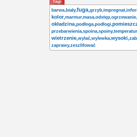
Tagi
fuga,
barwa,
biały,
grzyb,
impregnat,
info
kolor,
marmur,
masa,
odstęp,
ogrzewanie
okładzina,
pomieszcz
podłoga,
podłogi,
przebarwienia,
spoina,
spoiny,
temperatur
wietrzenie,
wysoki,
wylać,
wylewka,
zab
zaprawy,
zeszlifować