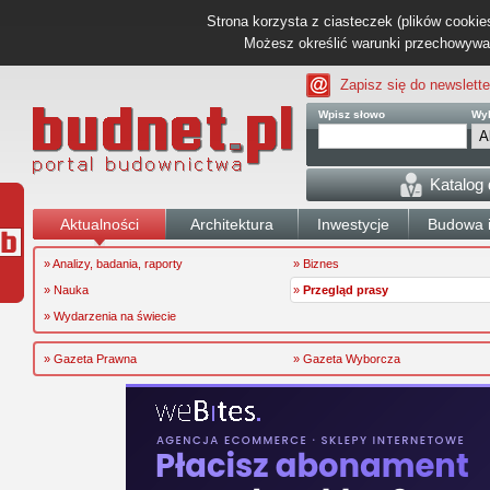
Strona korzysta z ciasteczek (plików cookies
Możesz określić warunki przechowywani
Zapisz się do newslette
Wpisz słowo
Wyb
Katalog
Aktualności
Architektura
Inwestycje
Budowa i
» Analizy, badania, raporty
» Biznes
» Nauka
»
Przegląd prasy
» Wydarzenia na świecie
» Gazeta Prawna
» Gazeta Wyborcza