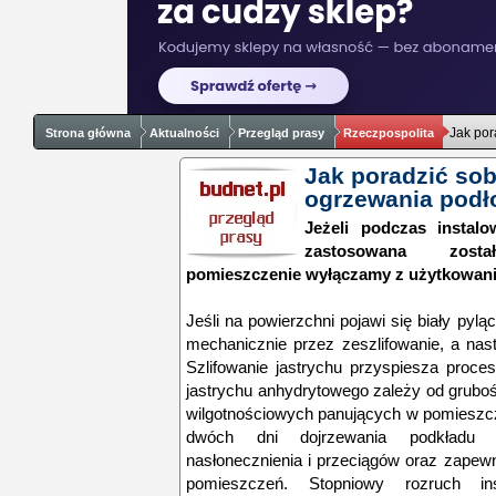
Jak por
Strona główna
Aktualności
Przegląd prasy
Rzeczpospolita
Jak poradzić sobi
ogrzewania pod
Jeżeli podczas instal
zastosowana zost
pomieszczenie wyłączamy z użytkowani
Jeśli na powierzchni pojawi się biały pylą
mechanicznie przez zeszlifowanie, a nas
Szlifowanie jastrychu przyspiesza proce
jastrychu anhydrytowego zależy od grubo
wilgotnościowych panujących w pomieszcz
dwóch dni dojrzewania podkładu n
nasłonecznienia i przeciągów oraz zapewn
pomieszczeń. Stopniowy rozruch ins