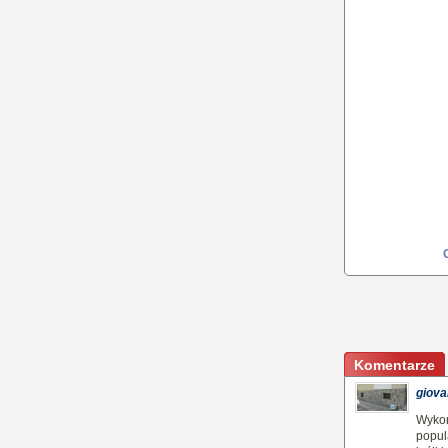
Komentarze
giova
Wykon
popul