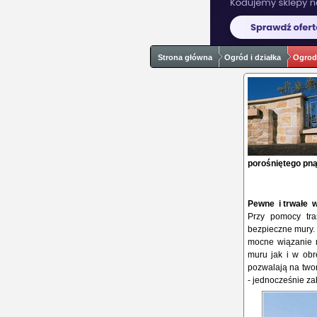
Strona główna
Ogród i działka
Ogrod
porośniętego pn
Pewne i trwałe 
Przy pomocy tr
bezpieczne mury. 
mocne wiązanie m
muru jak i w obr
pozwalają na twor
- jednocześnie z