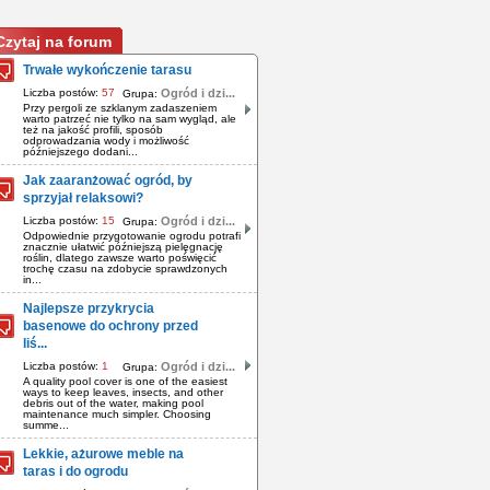
Czytaj na forum
Trwałe wykończenie tarasu
Liczba postów:
57
Ogród i dzi...
Grupa:
Przy pergoli ze szklanym zadaszeniem
warto patrzeć nie tylko na sam wygląd, ale
też na jakość profili, sposób
odprowadzania wody i możliwość
późniejszego dodani...
Jak zaaranżować ogród, by
sprzyjał relaksowi?
Liczba postów:
15
Ogród i dzi...
Grupa:
Odpowiednie przygotowanie ogrodu potrafi
znacznie ułatwić późniejszą pielęgnację
roślin, dlatego zawsze warto poświęcić
trochę czasu na zdobycie sprawdzonych
in...
Najlepsze przykrycia
basenowe do ochrony przed
liś...
Liczba postów:
1
Ogród i dzi...
Grupa:
A quality pool cover is one of the easiest
ways to keep leaves, insects, and other
debris out of the water, making pool
maintenance much simpler. Choosing
summe...
Lekkie, ażurowe meble na
taras i do ogrodu