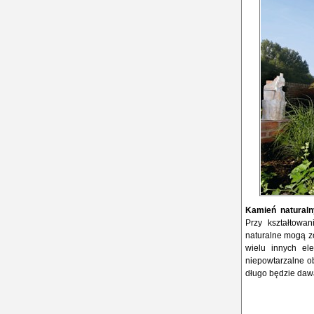
Kamień naturalny
Przy kształtowa
naturalne mogą z
wielu innych el
niepowtarzalne o
długo będzie dawa