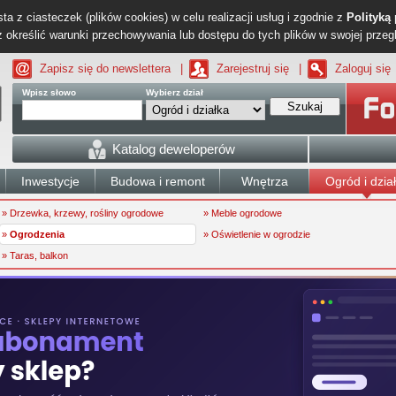
ta z ciasteczek (plików cookies) w celu realizacji usług i zgodnie z
Polityką
określić warunki przechowywania lub dostępu do tych plików w swojej przeg
Zapisz się do newslettera
|
Zarejestruj się
|
Zaloguj się
Wpisz słowo
Wybierz dział
Szukaj
Katalog deweloperów
Inwestycje
Budowa i remont
Wnętrza
Ogród i dzia
» Drzewka, krzewy, rośliny ogrodowe
» Meble ogrodowe
»
Ogrodzenia
» Oświetlenie w ogrodzie
» Taras, balkon