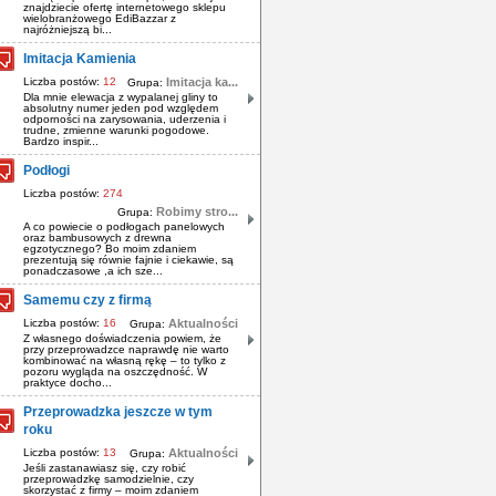
znajdziecie ofertę internetowego sklepu
wielobranżowego EdiBazzar z
najróżniejszą bi...
Imitacja Kamienia
Liczba postów:
12
Imitacja ka...
Grupa:
Dla mnie elewacja z wypalanej gliny to
absolutny numer jeden pod względem
odporności na zarysowania, uderzenia i
trudne, zmienne warunki pogodowe.
Bardzo inspir...
Podłogi
Liczba postów:
274
Robimy stro...
Grupa:
A co powiecie o podłogach panelowych
oraz bambusowych z drewna
egzotycznego? Bo moim zdaniem
prezentują się równie fajnie i ciekawie, są
ponadczasowe ,a ich sze...
Samemu czy z firmą
Liczba postów:
16
Aktualności
Grupa:
Z własnego doświadczenia powiem, że
przy przeprowadzce naprawdę nie warto
kombinować na własną rękę – to tylko z
pozoru wygląda na oszczędność. W
praktyce docho...
Przeprowadzka jeszcze w tym
roku
Liczba postów:
13
Aktualności
Grupa:
Jeśli zastanawiasz się, czy robić
przeprowadzkę samodzielnie, czy
skorzystać z firmy – moim zdaniem