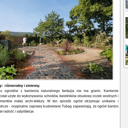
: różnorodny i zmienny.
niu ogrodów z kamienia naturalnego fantazja nie ma granic. Kamienie
ostał użyte do wykonywania schodów, kwietników obudowy oczek wodnych i
ementów małej archi-tektury. W ten sposób ogród otrzymuje unikalne i
blicze - oryginalne zaprawy budowlane Tubag zapewniają, że ogród bardzo
ł radość i satysfakcje.