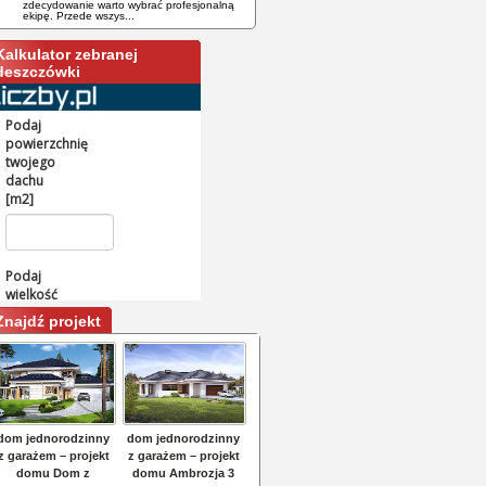
zdecydowanie warto wybrać profesjonalną
ekipę. Przede wszys...
Kalkulator zebranej
deszczówki
Znajdź projekt