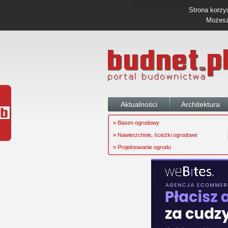
Strona korzys
Możesz 
Aktualności
Architektura
» Basen ogrodowy
» Nawierzchnie, ścieżki ogrodowe
» Projektowanie ogrodu