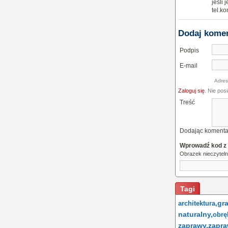
jeśli 
tel.k
Dodaj kome
Podpis
E-mail
Adres
Zaloguj się
. Nie pos
Treść
Dodając komenta
Wprowadź kod z
Obrazek nieczytel
Tagi
gra
architektura,
naturalny,
obrę
zaprawy,
zapra