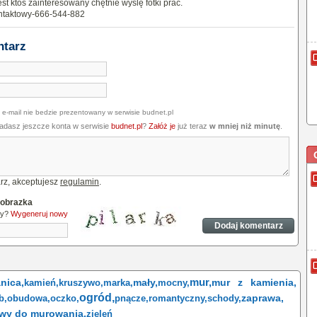
jest ktoś zainteresowany chętnie wyślę fotki prac.
ontaktowy-666-544-882
ntarz
 e-mail nie bedzie prezentowany w serwisie budnet.pl
iadasz jeszcze konta w serwisie
budnet.pl
?
Załóż je
już teraz
w mniej niż minutę
.
rz, akceptujesz
regulamin
.
 obrazka
ny?
Wygeneruj nowy
mur,
nica,
mały,
mur z kamienia,
kamień,
kruszywo,
marka,
mocny,
ogród,
zaprawa,
b,
obudowa,
oczko,
pnącze,
romantyczny,
schody,
wy do murowania,
zieleń