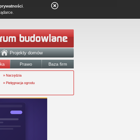
 prywatności
.
lądarce.
Projekty domów
łka
Prawo
Baza firm
» Narzędzia
» Pielęgnacja ogrodu