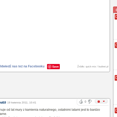
Odwiedź nas też na Facebooku
Save
Źródło: quick-mix / budnet.pl
0
ni69
19 kwietnia 2011, 10:41
uje od lat mury z kamienia naturalnego, ostatnimi latami jest to bardzo
arne.