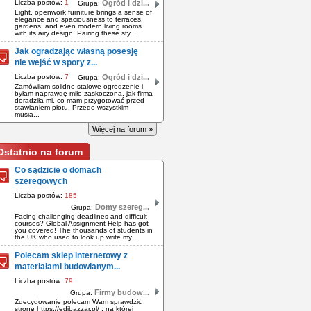
Liczba postów:
1
Ogród i dzi...
Grupa:
Light, openwork furniture brings a sense of
elegance and spaciousness to terraces,
gardens, and even modern living rooms
with its airy design. Pairing these sty...
Jak ogradzając własną posesję
nie wejść w spory z...
Liczba postów:
7
Ogród i dzi...
Grupa:
Zamówiłam solidne stalowe ogrodzenie i
byłam naprawdę miło zaskoczona, jak firma
doradziła mi, co mam przygotować przed
stawianiem płotu. Przede wszystkim
musia...
Więcej na forum »
Ostatnio na forum
Co sądzicie o domach
szeregowych
Liczba postów:
185
Domy szereg...
Grupa:
Facing challenging deadlines and difficult
courses? Global Assignment Help has got
you covered! The thousands of students in
the UK who used to look up write my...
Polecam sklep internetowy z
materiałami budowlanym...
Liczba postów:
79
Firmy budow...
Grupa:
Zdecydowanie polecam Wam sprawdzić
stronę https://edibazzar.pl/ , na której