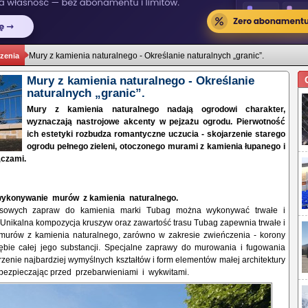
Mury z kamienia naturalnego - Określanie naturalnych „granic”.
zenia
Mury z kamienia naturalnego - Określanie
naturalnych „granic”.
Mury z kamienia naturalnego nadają ogrodowi charakter,
wyznaczają nastrojowe akcenty w pejzażu ogrodu. Pierwotność
ich estetyki rozbudza romantyczne uczucia - skojarzenie starego
ogrodu pełnego zieleni, otoczonego murami z kamienia łupanego i
ączami.
wykonywanie murów z kamienia naturalnego.
asowych zapraw do kamienia marki Tubag można wykonywać trwałe i
Unikalna kompozycja kruszyw oraz zawartość trasu Tubag zapewnia trwałe i
urów z kamienia naturalnego, zarówno w zakresie zwieńczenia - korony
ębie całej jego substancji. Specjalne zaprawy do murowania i fugowania
zenie najbardziej wymyślnych kształtów i form elementów małej architektury
abezpieczając przed przebarwieniami i wykwitami.