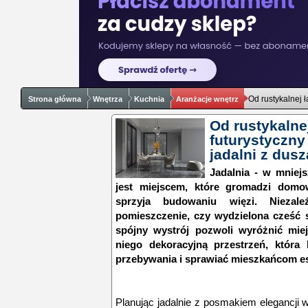
Od rustykalnej ł
Strona główna
Wnętrza
Kuchnia
Aranżacje wnętrz
Od rustykalne
futurystyczny
jadalni z dusz
Jadalnia - w mniej
jest miejscem, które gromadzi domo
sprzyja budowaniu więzi. Niezale
pomieszczenie, czy wydzielona cześć s
spójny wystrój pozwoli wyróżnić miej
niego dekoracyjną przestrzeń, któr
przebywania i sprawiać mieszkańcom e
Planując jadalnie z posmakiem elegancji 