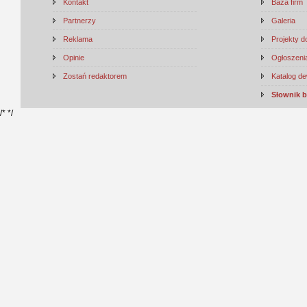
Kontakt
Baza firm
Partnerzy
Galeria
Reklama
Projekty 
Opinie
Ogłoszenia
Zostań redaktorem
Katalog d
Słownik 
/*
*/