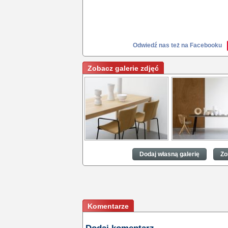
Odwiedź nas też na Facebooku
Zobacz galerie zdjęć
Jak dopasować krzesła do
Jak dopasować krz
stołu?
stołu?
Dodaj własną galerię
Zo
Komentarze