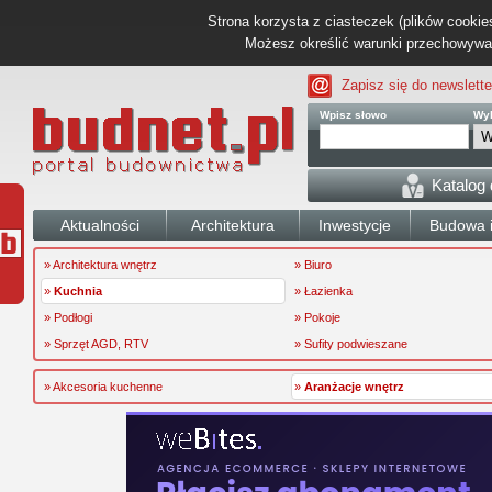
Strona korzysta z ciasteczek (plików cookies
Możesz określić warunki przechowywani
Zapisz się do newslette
Wpisz słowo
Wyb
Katalog
Aktualności
Architektura
Inwestycje
Budowa i
» Architektura wnętrz
» Biuro
»
Kuchnia
» Łazienka
» Podłogi
» Pokoje
» Sprzęt AGD, RTV
» Sufity podwieszane
» Akcesoria kuchenne
»
Aranżacje wnętrz