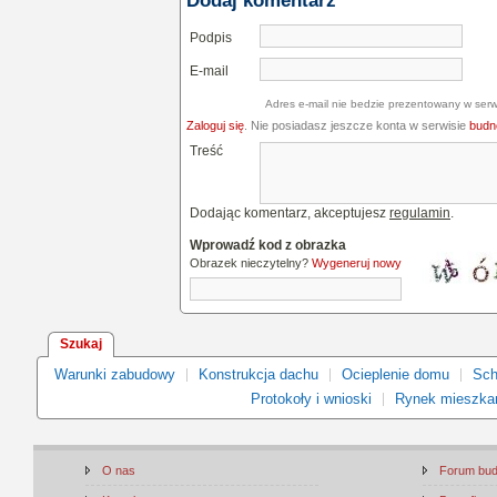
Dodaj komentarz
Podpis
E-mail
Adres e-mail nie bedzie prezentowany w serw
Zaloguj się
. Nie posiadasz jeszcze konta w serwisie
budne
Treść
Dodając komentarz, akceptujesz
regulamin
.
Wprowadź kod z obrazka
Obrazek nieczytelny?
Wygeneruj nowy
Szukaj
Warunki zabudowy
Konstrukcja dachu
Ocieplenie domu
Sch
Protokoły i wnioski
Rynek mieszka
O nas
Forum bu