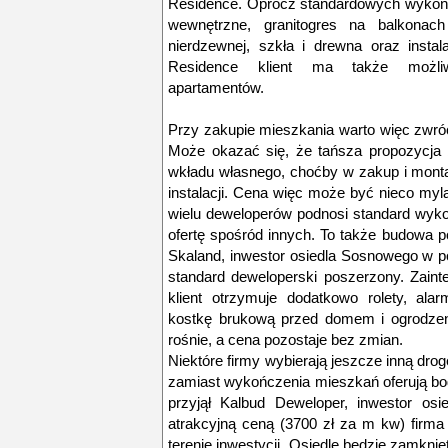
Residence. Oprócz standardowych wykończ
wewnętrzne, granitogres na balkonach 
nierdzewnej, szkła i drewna oraz instal
Residence klient ma także możliw
apartamentów.
Przy zakupie mieszkania warto więc zwr
Może okazać się, że tańsza propozycja
wkładu własnego, choćby w zakup i monta
instalacji. Cena więc może być nieco myl
wielu deweloperów podnosi standard wyko
ofertę spośród innych. To także budowa 
Skaland, inwestor osiedla Sosnowego w 
standard deweloperski poszerzony. Zai
klient otrzymuje dodatkowo rolety, al
kostkę brukową przed domem i ogrodzenie
rośnie, a cena pozostaje bez zmian.
Niektóre firmy wybierają jeszcze inną drog
zamiast wykończenia mieszkań oferują boga
przyjął Kalbud Deweloper, inwestor osi
atrakcyjną ceną (3700 zł za m kw) firma
terenie inwestycji. Osiedle będzie zamknię