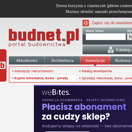
Strona korzysta z ciasteczek (plików cookies
Możesz określić warunki przechowywani
Zapisz się do newslette
Wpisz słowo
Wyb
Katalog
Aktualności
Architektura
Inwestycje
Budowa i
» Inwestycje i nieruchomości
» Katalog deweloperów
»
Kupno mieszkania, domu - porady
» Sprzedaż mieszkania, domu - por