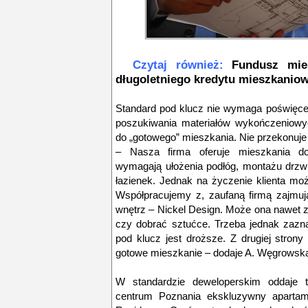
Czytaj również:
Fundusz mie
długoletniego kredytu mieszkanio
Standard pod klucz nie wymaga poświęcen
poszukiwania materiałów wykończeniowy
do „gotowego” mieszkania. Nie przekonuje
– Nasza firma oferuje mieszkania d
wymagają ułożenia podłóg, montażu drzwi
łazienek. Jednak na życzenie klienta m
Współpracujemy z, zaufaną firmą zajmuj
wnętrz – Nickel Design. Może ona nawet z
czy dobrać sztućce. Trzeba jednak zaz
pod klucz jest droższe. Z drugiej stron
gotowe mieszkanie – dodaje A. Węgrowsk
W standardzie deweloperskim oddaje t
centrum Poznania ekskluzywny apartam