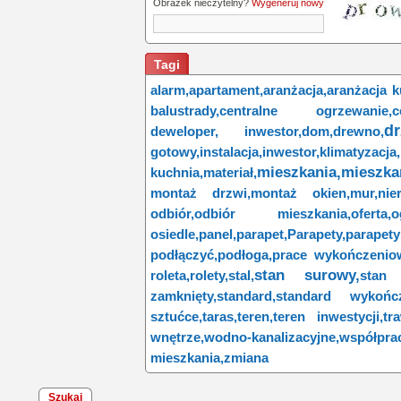
Obrazek nieczytelny?
Wygeneruj nowy
Tagi
alarm,
apartament,
aranżacja,
aranżacja k
balustrady,
centralne ogrzewanie,
c
dr
deweloper, inwestor,
dom,
drewno,
gotowy,
instalacja,
inwestor,
klimatyzacja,
mieszkania,
mieszka
kuchnia,
materiał,
montaż drzwi,
montaż okien,
mur,
nie
odbiór,
odbiór mieszkania,
oferta,
o
osiedle,
panel,
parapet,
Parapety,
parape
podłączyć,
podłoga,
prace wykończenio
stan surowy,
roleta,
rolety,
stal,
stan 
zamknięty,
standard,
standard wykończ
sztućce,
taras,
teren,
teren inwestycji,
tr
wnętrze,
wodno-kanalizacyjne,
współpra
mieszkania,
zmiana
Szukaj