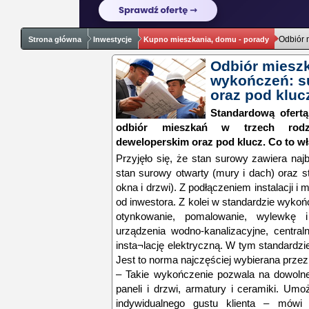
Odbiór 
Strona główna
Inwestycje
Kupno mieszkania, domu - porady
Odbiór mieszk
wykończeń: s
oraz pod kluc
Standardową ofertą
odbiór mieszkań w trzech rodz
deweloperskim oraz pod klucz. Co to w
Przyjęło się, że stan surowy zawiera na
stan surowy otwarty (mury i dach) oraz 
okna i drzwi). Z podłączeniem instalacji i
od inwestora. Z kolei w standardzie wyko
otynkowanie, pomalowanie, wylewkę 
urządzenia wodno-kanalizacyjne, centra
insta¬lację elektryczną. W tym standardzi
Jest to norma najczęściej wybierana prze
– Takie wykończenie pozwala na dowolne
paneli i drzwi, armatury i ceramiki. Um
indywidualnego gustu klienta – mów