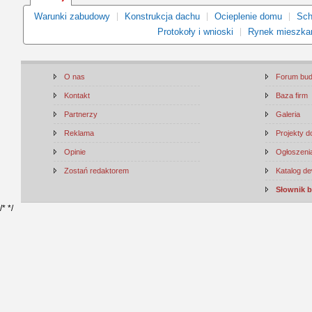
Warunki zabudowy
Konstrukcja dachu
Ocieplenie domu
Sch
Protokoły i wnioski
Rynek mieszka
O nas
Forum bu
Kontakt
Baza firm
Partnerzy
Galeria
Reklama
Projekty 
Opinie
Ogłoszenia
Zostań redaktorem
Katalog d
Słownik 
/*
*/