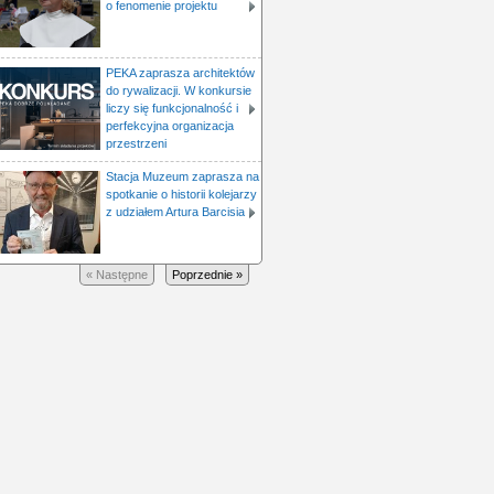
o fenomenie projektu
PEKA zaprasza architektów
do rywalizacji. W konkursie
liczy się funkcjonalność i
perfekcyjna organizacja
przestrzeni
Stacja Muzeum zaprasza na
spotkanie o historii kolejarzy
z udziałem Artura Barcisia
« Następne
Poprzednie »