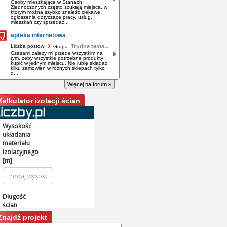
Osoby mieszkające w Stanach
Zjednoczonych często szukają miejsca, w
którym można szybko znaleźć ciekawe
ogłoszenia dotyczące pracy, usług,
mieszkań czy sprzedaż...
apteka internetowa
Liczba postów:
3
Trudne tema...
Grupa:
Czasami zależy mi przede wszystkim na
tym, żeby wszystkie potrzebne produkty
kupić w jednym miejscu. Nie lubię składać
kilku zamówień w różnych sklepach tylko
d...
Więcej na forum »
Kalkulator izolacji ścian
Znajdź projekt