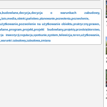
budowlane,
decyzja,
decyzja o warunkach zabudowy,
a,
,
media,
państwo,
pozwolenie,
lato,
obiekt,
planowanie,
pozwolenia,
prawo,
użytkowanie,
pozwolenie na użytkowanie obiektu,
praktyczny,
lane,
program,
projekt,
projekt budowlany,
projekty,
przedsiębiorstwo,
system,
telewizja,
użytkowanie,
cja inwestycji,
regulacja,
spotkanie,
teren,
,
warunki zabudowy,
zabudowa,
zmiana