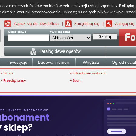
ta z ciasteczek (plików cookies) w celu realizacji usług i zgodnie z
Polityką
określić warunki przechowywania lub dostępu do tych plików w swojej przeg
Zapisz się do newslettera
|
Zarejestruj się
|
Zaloguj się
Wpisz słowo
Wybierz dział
Szukaj
Katalog deweloperów
Inwestycje
Budowa i remont
Wnętrza
Ogród i dzia
» Biznes
» Kalendarium wydarzeń
» Przegląd prasy
» Sport