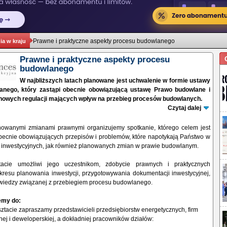
Prawne i praktyczne aspekty procesu budowlanego
a w kraju
Prawne i praktyczne aspekty procesu
budowlanego
W najbliższych latach planowane jest uchwalenie w formie ustawy
nego, który zastąpi obecnie obowiązującą ustawę Prawo budowlane i
 nowych regulacji mających wpływ na przebieg procesów budowlanych.
Czytaj dalej
owanymi zmianami prawnymi organizujemy spotkanie, którego celem jest
cnie obowiązujących przepisów i problemów, które napotykają Państwo w
inwestycyjnych, jak również planowanych zmian w prawie budowlanym.
acie umożliwi jego uczestnikom, zdobycie prawnych i praktycznych
kresu planowania inwestycji, przygotowywania dokumentacji inwestycyjnej,
e wiedzy związanej z przebiegiem procesu budowlanego.
emy do:
ztacie zapraszamy przedstawicieli przedsiębiorstw energetycznych, firm
ej i deweloperskiej, a dokładniej pracowników działów: