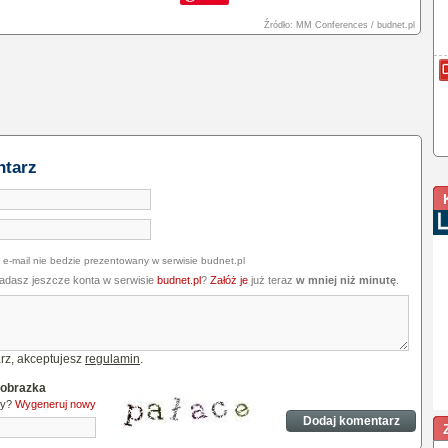
Źródło: MM Conferences / budnet.pl
ntarz
 e-mail nie bedzie prezentowany w serwisie budnet.pl
iadasz jeszcze konta w serwisie
budnet.pl
?
Załóż je
już teraz
w mniej niż minutę
.
rz, akceptujesz
regulamin
.
 obrazka
ny?
Wygeneruj nowy