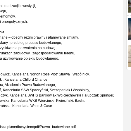
i realizacji inwestycji,
woju,
 remontów,
i energetycznych.
nia:
ane – obecny reżim prawny i planowane zmiany,
wlany i przebieg procesu budowlanego,
zyskiwania pozwolenia na budowę,
runkach zabudowy i zagospodarowaniu terenu,
a użytkowanie obiektu budowlanego.
powicz, Kancelaria Norton Rose Piotr Strawa i Wspólnicy,
i, Kancelaria Clifford Chance,
yra, Akademia Prawa Budowlanego,
ś, Kancelaria SSW Spaczyński, Szczepaniak i Wspólnicy,
zyk, Kancelaria BWHS Bartkowiak Wojciechowski Hałupczak Springer,
wska, Kancelaria WKB Wierciński, Kwieciński, Baehr,
rańska, Kancelaria White & Case.
lska.pl/media/system/pdf/Prawo_budowlane.pdf