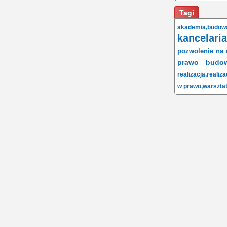
Tagi
akademia,
budow
kancelaria
pozwolenie na 
prawo budow
realizacja,
realiza
w prawo,
warsztat