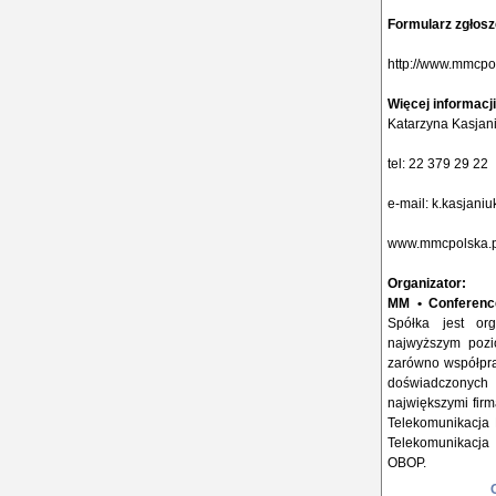
Formularz zgłos
http://www.mmcpo
Więcej informacji
Katarzyna Kasjan
tel: 22 379 29 22
e-mail:
k.kasjani
www.mmcpolska.p
Organizator:
MM • Conferen
Spółka jest or
najwyższym pozi
zarówno współprac
doświadczonych
największymi firma
Telekomunikacja P
Telekomunikacja K
OBOP.