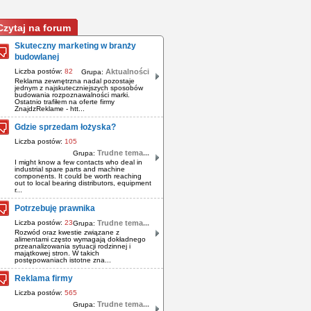
Czytaj na forum
Skuteczny marketing w branży
budowlanej
Liczba postów:
82
Aktualności
Grupa:
Reklama zewnętrzna nadal pozostaje
jednym z najskuteczniejszych sposobów
budowania rozpoznawalności marki.
Ostatnio trafiłem na oferte firmy
ZnajdzReklame - htt...
Gdzie sprzedam łożyska?
Liczba postów:
105
Trudne tema...
Grupa:
I might know a few contacts who deal in
industrial spare parts and machine
components. It could be worth reaching
out to local bearing distributors, equipment
r...
Potrzebuję prawnika
Liczba postów:
23
Trudne tema...
Grupa:
Rozwód oraz kwestie związane z
alimentami często wymagają dokładnego
przeanalizowania sytuacji rodzinnej i
majątkowej stron. W takich
postępowaniach istotne zna...
Reklama firmy
Liczba postów:
565
Trudne tema...
Grupa: