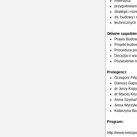
inwestycji,
przygotowania 
strategii i roz
ds. budowy i
technicznych 
Główne zagadnie
Prawo Budowl
Projekt budo
Procedura po
Decyzja o wa
Pozwolenie n
Prelegenci:
Grzegorz Fili
Dariusz Gapsk
dr Jerzy Kop
dr Maciej Kru
Anna Szymańc
Anna Wyrzyko
Katarzyna Ba
Program:
http://www.mmcpo