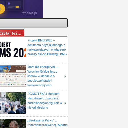
Czytaj też…
Projekt BMS 2026 –
dwunasta edycja jednego z
najważniejszych wydarzeń
branży Smart Building i BMS
Most dla energetyki —
Wrocław Bridge łączy
liderów w debacie o
bezpieczeństwie i
konkurencyjności
DOMOTEKA i Muzeum
Narodowe o znaczeniu
porcelanowych figurek w
historii designu
„Szekspir w Parku” z
rekordami frekwencji. Aktorki