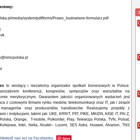
zeniowy:
lska.pl/media/system/pdf/forms/Prawo_budowlane-formularz.pdf
:
iuk
uk@mmcpolska.pl
l
ces
to wiodący i niezależny organizator spotkań biznesowych w Polsce.
ganizatorem konferencji, kongresów, sympozjów oraz warsztatów na
omie merytorycznym. Gwarantem jakości organizowanych wydarzeń jest
a z czołowymi firmami rynku mediów, telekomunikacji oraz IT, jak i zespół
 managerów oraz producentów, handlowców. Realizujemy projekty z
mi i instytucjami, takimi jak: UKE, KRRiT, PIIT, PIKE, MKiDN, KIGE iT, PAI Z,
olska, Orange, T-mobile, Polkomtel, Play, Telewizja Polska, TVN, Polsat,
olejowa, Intel, Netia, Alcatel– Lucent, SES Astra, Huawei, Alvarion, TNS
Odwiedź nas też na Facebooku
Save