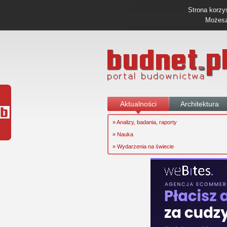
Strona korzys
Możesz 
Aktualności
Architektura
» Analizy, badania, raporty
» Nauka
» Wydarzenia na świecie