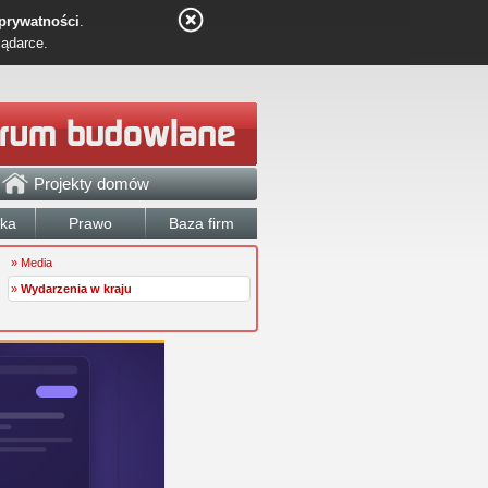
 prywatności
.
lądarce.
Projekty domów
łka
Prawo
Baza firm
» Media
»
Wydarzenia w kraju