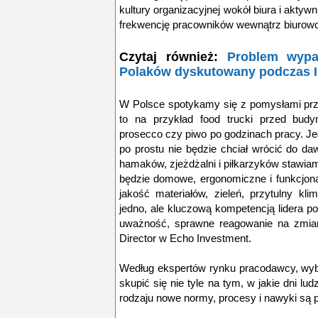
kultury organizacyjnej wokół biura i aktyw
frekwencję pracowników wewnątrz biurow
Czytaj również:
Problem wypa
Polaków dyskutowany podczas I
W Polsce spotykamy się z pomysłami przy
to na przykład food trucki przed budy
prosecco czy piwo po godzinach pracy. Jedn
po prostu nie będzie chciał wrócić do d
hamaków, zjeżdżalni i piłkarzyków stawiamy
będzie domowe, ergonomiczne i funkcjonal
jakość materiałów, zieleń, przytulny kl
jedno, ale kluczową kompetencją lidera po
uważność, sprawne reagowanie na zmiany
Director w Echo Investment.
Według ekspertów rynku pracodawcy, wyb
skupić się nie tyle na tym, w jakie dni lud
rodzaju nowe normy, procesy i nawyki są 