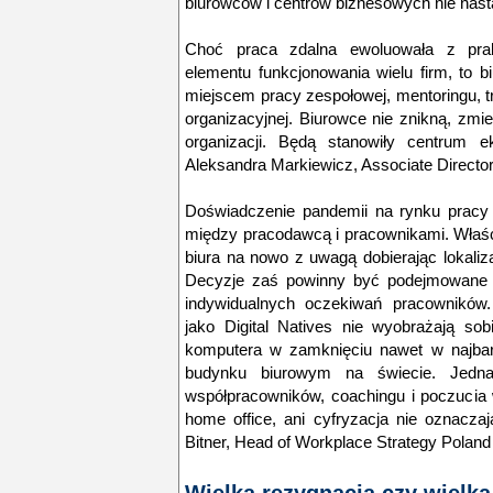
biurowców i centrów biznesowych nie nast
Choć praca zdalna ewoluowała z prakt
elementu funkcjonowania wielu firm, to 
miejscem pracy zespołowej, mentoringu, t
organizacyjnej. Biurowce nie znikną, zmien
organizacji. Będą stanowiły centrum 
Aleksandra Markiewicz, Associate Director
Doświadczenie pandemii na rynku pracy 
między pracodawcą i pracownikami. Właści
biura na nowo z uwagą dobierając lokaliza
Decyzje zaś powinny być podejmowane 
indywidualnych oczekiwań pracowników. 
jako Digital Natives nie wyobrażają so
komputera w zamknięciu nawet w najbar
budynku biurowym na świecie. Jedna
współpracowników, coachingu i poczucia 
home office, ani cyfryzacja nie oznaczaj
Bitner, Head of Workplace Strategy Polan