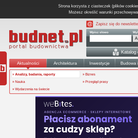
Strona korzysta z ciasteczek (plików cookies
Możesz określić warunki przechowywani
Zapisz się do newslette
Wpisz słowo
Wyb
Katalog
Aktualności
Architektura
Inwestycje
Budowa i
»
Analizy, badania, raporty
» Biznes
» Nauka
» Przegląd prasy
» Wydarzenia na świecie