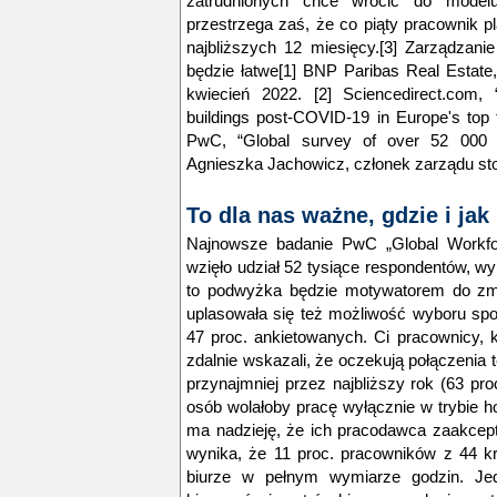
zatrudnionych chce wrócić do model
przestrzega zaś, że co piąty pracownik 
najbliższych 12 miesięcy.[3] Zarządzani
będzie łatwe[1] BNP Paribas Real Estate,
kwiecień 2022. [2] Sciencedirect.com, “
buildings post-COVID-19 in Europe's top 
PwC, “Global survey of over 52 000 
Agnieszka Jachowicz, członek zarządu s
To dla nas ważne, gdzie i j
Najnowsze badanie PwC „Global Workfo
wzięło udział 52 tysiące respondentów, wyk
to podwyżka będzie motywatorem do zmi
uplasowała się też możliwość wyboru spo
47 proc. ankietowanych. Ci pracownicy,
zdalnie wskazali, że oczekują połączenia
przynajmniej przez najbliższy rok (63 pr
osób wolałoby pracę wyłącznie w trybie hom
ma nadzieję, że ich pracodawca zaakcept
wynika, że 11 proc. pracowników z 44 kr
biurze w pełnym wymiarze godzin. Je