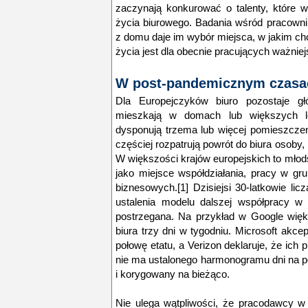
zaczynają konkurować o talenty, które 
życia biurowego. Badania wśród pracowni
z domu daje im wybór miejsca, w jakim c
życia jest dla obecnie pracujących ważniej
W post-pandemicznym czasach
Dla Europejczyków biuro pozostaje gł
mieszkają w domach lub większych l
dysponują trzema lub więcej pomieszczeni
częściej rozpatrują powrót do biura osoby,
W większości krajów europejskich to młodsi
jako miejsce współdziałania, pracy w gru
biznesowych.[1] Dzisiejsi 30-latkowie li
ustalenia modelu dalszej współpracy w 
postrzegana. Na przykład w Google wię
biura trzy dni w tygodniu. Microsoft akc
połowę etatu, a Verizon deklaruje, że ich 
nie ma ustalonego harmonogramu dni na po
i korygowany na bieżąco.
Nie ulega wątpliwości, że pracodawcy w