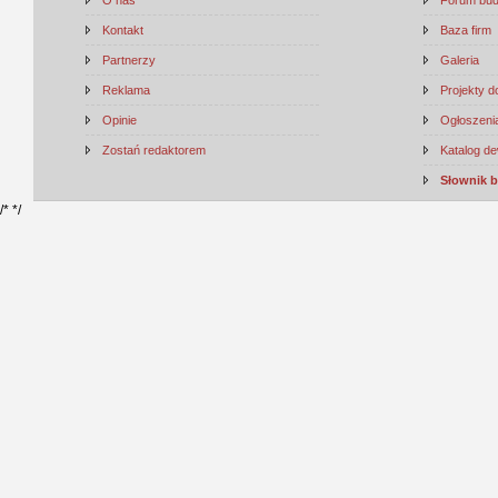
Kontakt
Baza firm
Partnerzy
Galeria
Reklama
Projekty 
Opinie
Ogłoszenia
Zostań redaktorem
Katalog d
Słownik 
/*
*/