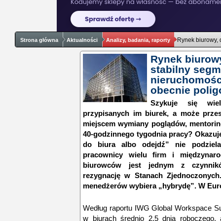
Rynek biurowy, 
Strona główna
Aktualności
Analizy, badania, raporty
Rynek biurow
stabilny segm
nieruchomośc
obecnie poli
Szykuje się wie
przypisanych im biurek, a może przest
miejscem wymiany poglądów, mentoringu
40-godzinnego tygodnia pracy? Okazuje
do biura albo odejdź” nie podziel
pracownicy wielu firm i międzynar
biurowców jest jednym z czynnikó
rezygnację w Stanach Zjednoczonych
menedżerów wybiera „hybrydę”. W Euro
Według raportu IWG Global Workspace Su
w biurach średnio 2,5 dnia roboczego, 