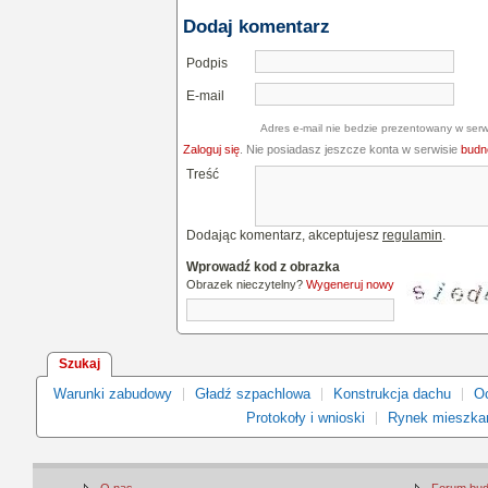
Dodaj komentarz
Podpis
E-mail
Adres e-mail nie bedzie prezentowany w serw
Zaloguj się
. Nie posiadasz jeszcze konta w serwisie
budne
Treść
Dodając komentarz, akceptujesz
regulamin
.
Wprowadź kod z obrazka
Obrazek nieczytelny?
Wygeneruj nowy
Szukaj
Warunki zabudowy
Gładź szpachlowa
Konstrukcja dachu
Oc
Protokoły i wnioski
Rynek mieszka
O nas
Forum bu