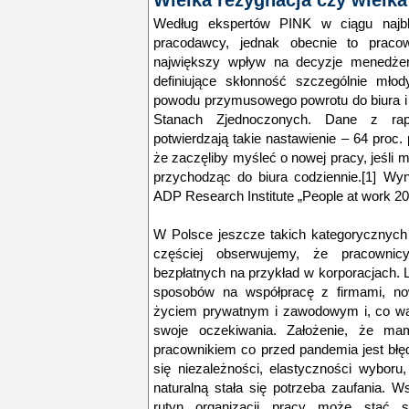
Wielka rezygnacja czy wielka
Według ekspertów PINK w ciągu najbli
pracodawcy, jednak obecnie to praco
największy wpływ na decyzje menedżeró
definiujące skłonność szczególnie mło
powodu przymusowego powrotu do biura i 
Stanach Zjednoczonych. Dane z rapo
potwierdzają takie nastawienie – 64 proc
że zaczęliby myśleć o nowej pracy, jeśli m
przychodząc do biura codziennie.[1] Wyn
ADP Research Institute „People at work 20
W Polsce jeszcze takich kategorycznych 
częściej obserwujemy, że pracownic
bezpłatnych na przykład w korporacjach. 
sposobów na współpracę z firmami, n
życiem prywatnym i zawodowym i, co waż
swoje oczekiwania. Założenie, że 
pracownikiem co przed pandemia jest błę
się niezależności, elastyczności wybor
naturalną stała się potrzeba zaufania. 
rutyn organizacji pracy może stać 