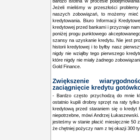
bardzo istotna w procesie podejmowania
Jeżeli mieliśmy w przeszłości problem
naszych zobowiązań, to możemy mieć 
kredytowania. Biuro Informacji Kredytowe
kredytowej przed bankami i przyznaje nam
poniżej progu punktowego akceptowanego 
szansy na uzyskanie kredytu. Nie jest pr
historii kredytowej i to byłby nasz pierwszy
nigdy nie wziąłby tego pierwszego kredyt
które nigdy nie miały żadnego zobowiązan
Gold Finance.
Zwiększenie wiarygodno
zaciągnięcie kredytu gotów
- Bardzo często przychodzą do mnie kli
ostatnio kupili drobny sprzęt na raty tylk
kredytową przed staraniem się o kredyt h
niepotrzebne,
mówi Andrzej Łukaszewski. J
jesteśmy w stanie płacić miesięcznie 50 z
że chętniej pożyczy nam z tej okazji 300 t