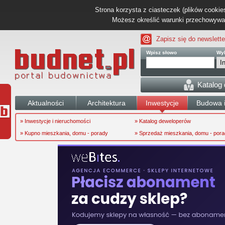
Strona korzysta z ciasteczek (plików cookies
Możesz określić warunki przechowywani
Zapisz się do newslette
Wpisz słowo
Wyb
Katalog
Aktualności
Architektura
Inwestycje
Budowa i
» Inwestycje i nieruchomości
» Katalog deweloperów
» Kupno mieszkania, domu - porady
» Sprzedaż mieszkania, domu - por