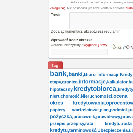
Adres e-mail nie bedzie prezentowany w serw
Zaloguj się
. Nie posiadasz jeszcze konta w serwisie
budne
Treść
Dodając komentarz, akceptujesz
regulamin
.
Wprowadź kod z obrazka
Obrazek nieczytelny?
Wygeneruj nowy
Tagi
bank,
banki,
Biuro Informacji Kredy
informacje,
k
etapy,
granica,
kalkulator,
kredytobiorca,
hipoteczny,
kredyty
ocena 
nieruchomość,
Nieruchomości,
okres kredytowania,
oprocentow
p
papiery wartościowe,
plan,
podmiot,
pożyczka,
pracownik,
prawidłowy,
prawo
przepis,
przepisy,
rata kredytu,
rodzi
kredytu,
terminowość,
Ubezpieczenia,
u