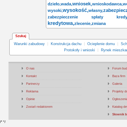
wniosek,
dzieło,
wada,
wnioskodawca,
w
wysokość,
zabezpiecz
wysoki,
własny,
zabezpieczenie spłaty kredyt
kredytowa,
zlecenie,
zmiana
Szukaj
Warunki zabudowy
Konstrukcja dachu
Ocieplenie domu
Sch
Protokoły i wnioski
Rynek mieszka
O nas
Forum bu
Kontakt
Baza firm
Partnerzy
Galeria
Reklama
Projekty 
Opinie
Ogłoszenia
Zostań redaktorem
Katalog d
Słownik 
/*
*/