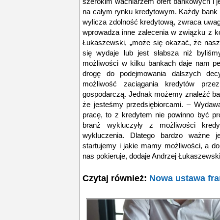
szerokim wachlarzem ofert bankowych i j
na całym rynku kredytowym.
Każdy bank m
wylicza zdolność kredytową, zwraca uwag
wprowadza inne zalecenia w związku z 
Łukaszewski, „może się okazać, że nasza
się wydaje lub jest słabsza niż byliś
możliwości w kilku bankach daje nam peł
drogę do podejmowania dalszych decyz
możliwość zaciągania kredytów prze
gospodarczą. Jednak możemy znaleźć bank
że jesteśmy przedsiębiorcami. –
Wydawa
pracę, to z kredytem nie powinno być pr
branż wykluczyły z możliwości kred
wykluczenia. Dlatego bardzo ważne je
startujemy i jakie mamy możliwości, a d
nas pokieruje,
dodaje Andrzej Łukaszewsk
Czytaj również:
Nowa ustawa fr