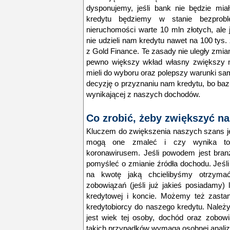
dysponujemy, jeśli bank nie będzie mia
kredytu będziemy w stanie bezpro
nieruchomości warte 10 mln złotych, ale j
nie udzieli nam kredytu nawet na 100 tys. 
z Gold Finance.
Te zasady nie uległy zmi
pewno większy wkład własny zwiększy n
mieli do wyboru oraz polepszy warunki sa
decyzję o przyznaniu nam kredytu, bo baz
wynikającej z naszych dochodów.
Co zrobić, żeby zwiększyć n
Kluczem do zwiększenia naszych szans jes
mogą one zmaleć i czy wynika to 
koronawirusem. Jeśli powodem jest bran
pomyśleć o zmianie źródła dochodu. Jeśl
na kwotę jaką chcielibyśmy otrzym
zobowiązań (jeśli już jakieś posiadamy)
kredytowej i koncie. Możemy też zasta
kredytobiorcy do naszego kredytu. Należy
jest wiek tej osoby, dochód oraz zobowi
takich przypadków wymaga osobnej analiz