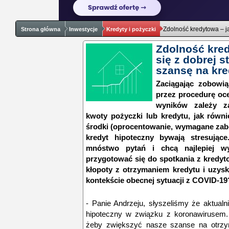
Zdolność kredytowa – j
Strona główna
Inwestycje
Kredyty i pożyczki
Zdolność kred
się z dobrej s
szansę na kre
Zaciągając zobowi
przez procedurę oce
wyników zależy 
kwoty pożyczki lub kredytu, jak równ
środki (oprocentowanie, wymagane zabe
kredyt hipoteczny bywają stresujące.
mnóstwo pytań i chcą najlepiej 
przygotować się do spotkania z kredyt
kłopoty z otrzymaniem kredytu i uzys
kontekście obecnej sytuacji z COVID-19
-
Panie Andrzeju, słyszeliśmy że aktualni
hipoteczny w związku z koronawirusem.
żeby zwiększyć nasze szanse na otrzy