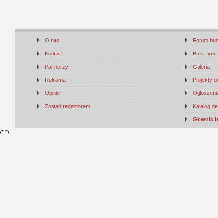
O nas
Forum bu
Kontakt
Baza firm
Partnerzy
Galeria
Reklama
Projekty 
Opinie
Ogłoszenia
Zostań redaktorem
Katalog d
Słownik 
/*
*/