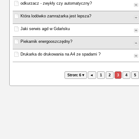
odkurzacz - zwykły czy automatyczny?
Która lodówko zamrażarka jest lepsza?
Jaki serwis agd w Gdańsku
Piekarnik energooszczędny?
Drukarka do drukowania na A4 ze spadami ?
Stron: 6 ▾
◂
1
2
3
4
5