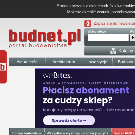
Strona korzysta z ciasteczek (plików cookies
Możesz określić warunki przechowywani
Zapisz się do newslette
Wpisz słowo
Wyb
Katalog
Aktualności
Architektura
Inwestycje
Budowa i
Forum budowlane
Wszystko o wystroju i aranżacji wnętrz
Sprzęt AGD i